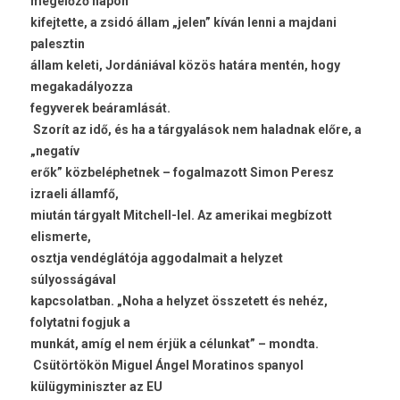
megelőző napon
kifejtette, a zsidó állam „jelen” kíván lenni a majdani
palesztin
állam keleti, Jordániával közös határa mentén, hogy
megakadályozza
fegyverek beáramlását.
Szorít az idő, és ha a tárgyalások nem haladnak előre, a
„negatív
erők” közbeléphetnek – fogalmazott Simon Peresz
izraeli államfő,
miután tárgyalt Mitchell-lel. Az amerikai megbízott
elismerte,
osztja vendéglátója aggodalmait a helyzet
súlyosságával
kapcsolatban. „Noha a helyzet összetett és nehéz,
folytatni fogjuk a
munkát, amíg el nem érjük a célunkat” – mondta.
Csütörtökön Miguel Ángel Moratinos spanyol
külügyminiszter az EU