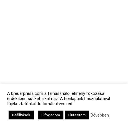
A breuerpress.com a felhasználói élmény fokozása
érdekében sütiket alkalmaz. A honlapunk használatával
tájékoztatónkat tudomásul veszed.
Bővebben
Beállítások
Elfogadom
Elutasítom
Polgári naptár