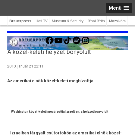
Menü
Breuerpress
Heti TV
Museum & Security
B'nai B'rith
Mazsiköm
Facebook
YouTube
TikTok
Spotify
Instagram
A közel-keleti helyzet bonyolult
2010. január 21 22:11
Az amerikai elnök közel-keleti megbízottja
Washington közel-keleti megbízottja Izraelben: a helyzet bonyolult
Izraelben tárgyalt csütörtökön az amerikai elnök közel-