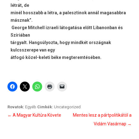
létrát, de
minél hosszabb a létra, a palesztinok annál magasabbra
másznak”.
George Mitchell izraeli látogatása előtt Libanonban és
Szíriában
tárgyalt. Hangsúlyozta, hogy mindkét országnak
kulcsszerepe van egy
átfogó közel-keleti béke megteremtésében.
Rovatok:
Egyéb
Cimkék:
Uncategorized
Bejegyzés
←
A Magyar Kultúra Követe
Mentes lesz a pártpolitikától a
navigáció
Vidám Vasárnap
→