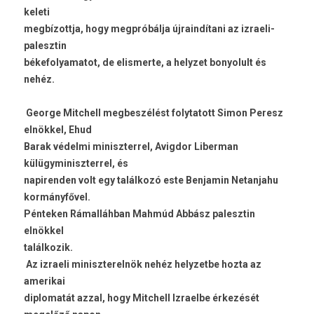
keleti
megbízottja, hogy megpróbálja újraindítani az izraeli-
palesztin
békefolyamatot, de elismerte, a helyzet bonyolult és
nehéz.
George Mitchell megbeszélést folytatott Simon Peresz
elnökkel, Ehud
Barak védelmi miniszterrel, Avigdor Liberman
külügyminiszterrel, és
napirenden volt egy találkozó este Benjamin Netanjahu
kormányfővel.
Pénteken Rámalláhban Mahmúd Abbász palesztin
elnökkel
találkozik.
Az izraeli miniszterelnök nehéz helyzetbe hozta az
amerikai
diplomatát azzal, hogy Mitchell Izraelbe érkezését