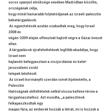
soros spanyol elnöksége nevében Madridban közölte,
országának célja,
hogy minél hamarabb folytatódjanak az izraeli-palesztin
béketárgyalások.
Az egyeztetések azután szakadtak meg, hogy Izrael
2008 év
végén-2009 elején offenzívát hajtott végre a Gázai övezet
ellen.
A tárgyalások újrafelvételének legfőbb akadálya, hogy
Izrael nem
hajlandó befagyasztani a ciszjordániai és kelet-
jeruzsálemi zsidó
telepek bővítését.
Az izraeli kormányfő szerdán ismét kijelentette, a
Palesztin
Hatóságnak előfeltételek nélkül vissza kellene térnie a
tárgyalóasztalhoz. Azt mondta, „a palesztinok
felkapaszkodtak egy
magas fára; az emberek hozzák a létrát, mi is hozzuk a