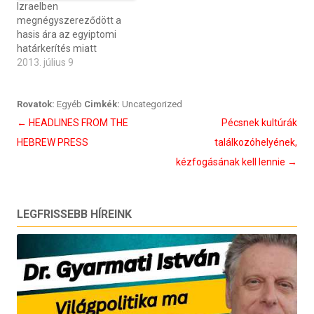
Izraelben
megnégyszereződött a
hasis ára az egyiptomi
határkerítés miatt
2013. július 9
Rovatok:
Egyéb
Cimkék:
Uncategorized
Bejegyzés
←
HEADLINES FROM THE
Pécsnek kultúrák
navigáció
HEBREW PRESS
találkozóhelyének,
kézfogásának kell lennie
→
LEGFRISSEBB HÍREINK