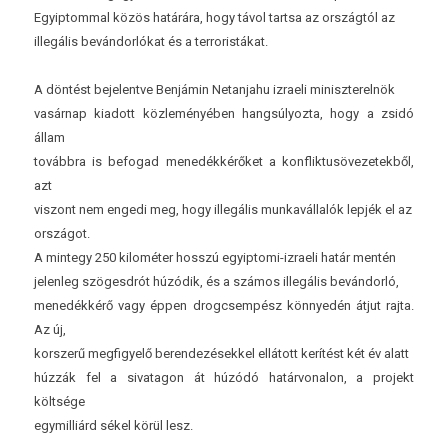
Egyip­tomm­al közös határára, hogy távol tartsa az országtól az
illegális bevándorlókat és a ter­roris­tákat.
A döntést be­jelentve Benjámin Netan­jahu iz­raeli miniszterel­nök
vasárnap kiadott közleményében han­gsúlyoz­ta, hogy a zsidó
állam
továbbra is be­fogad menedékkérőket a konflik­tusövezetek­ből,
azt
vis­zont nem en­gedi meg, hogy illegális mun­kavál­lalók lepjék el az
országot.
A min­tegy 250 kilométer hosszú egyiptomi-izraeli határ mentén
jelen­leg szögesdrót húzódik, és a számos illegális bevándorló,
menedékkérő vagy éppen drogcsem­pész könnyedén átjut rajta.
Az új,
korsz­erű meg­figyelő be­ren­dezések­kel ellátott kerítést két év alatt
húzzák fel a sivatagon át húzódó határ­vonalon, a pro­jekt
költsége
egymil­liárd sékel körül lesz.