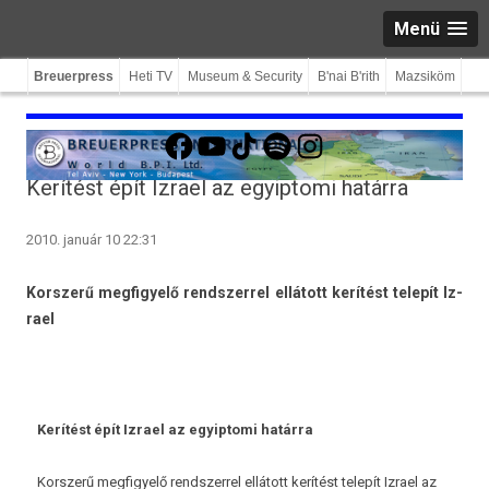
Menü
Breuerpress
Heti TV
Museum & Security
B'nai B'rith
Mazsiköm
Facebook
YouTube
TikTok
Spotify
Instagram
Kerítést épít Izrael az egyiptomi határra
2010. január 10 22:31
Korsz­erű meg­figyelő re­ndszer­rel ellátott kerítést telepít Iz­
rael
Kerítést épít Iz­rael az egyip­tomi határra
Korsz­erű meg­figyelő re­ndszer­rel ellátott kerítést telepít Iz­rael az