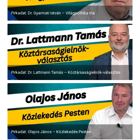
Pirkadat: Dr. Gyarmati István – Világpolitika ma
Pirkadat: Dr. Lattmann Tamás – Köztársaságielnök-választás
Pirkadat: Olajos János – Közlekedés Pesten