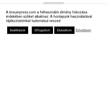
אב
A breuerpress.com a felhasználói élmény fokozása
érdekében sütiket alkalmaz. A honlapunk használatával
tájékoztatónkat tudomásul veszed.
Bővebben
Beállítások
Elfogadom
Elutasítom
Oldalunkat a Mazsök támogatja