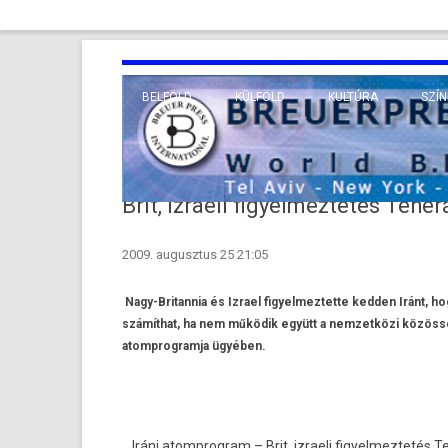
BELFÖLD
KÜLFÖLD
KULTÚRA
SZÍN
EURÓPA
TUDO
VALLÁS
KÖZEL-KELET
Brit, izraeli figyelmeztetés Tehe
TÁVOL-KELET
2009. augusztus 25 21:05
TENGERENTÚL
Nagy-Britannia és Izrael figyelmeztette kedden Iránt, ho
számíthat, ha nem működik együtt a nemzetközi közössé
atomprogramja ügyében.
Iráni atomprog­ram – Brit, iz­raeli figyel­meztetés