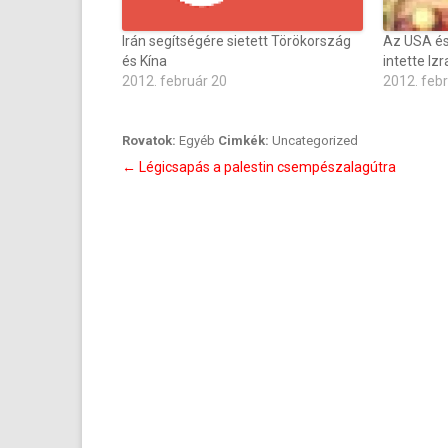
Irán segítségére sietett Törökország
Az USA és
és Kína
intette Izr
2012. február 20
2012. feb
Rovatok:
Egyéb
Cimkék:
Uncategorized
Bejegyzés
←
Légicsapás a palestin csempészalagútra
navigáció