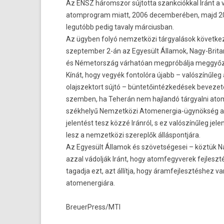
Az ENSZ háromszor súj­totta szankciókk­al Iránt a v
atomprog­ram miatt, 2006 de­cem­beréb­en, majd 
legutóbb pedig tava­ly már­cius­ban.
Az ügyben folyó nem­zetközi tárgyalások követ­kez
szep­temb­er 2-án az Egyesült Államok, Nagy-Brita
és Németország várhatóan megpróbálja meggyőzn
Kínát, hogy vegyék fon­tolóra újabb – valószínűleg 
olajszek­tort sújtó – büntetőintézkedések be­vezet
szemb­en, ha Teherán nem haj­landó tár­gyal­ni ato
székhelyű Nem­zetközi Atomenergia-ügynökség a
jelen­tést tesz közzé Iránról, s ez valószínűleg jele
lesz a nem­zetközi szerep­lők állás­pontjára.
Az Egyesült Államok és szövetségesei – köztük N
azzal vádolják Iránt, hogy atom­fegyverek fej­leszté
tagad­ja ezt, azt állítja, hogy áram­fejlesztés­hez 
atomener­giára.
BreuerPress/MTI