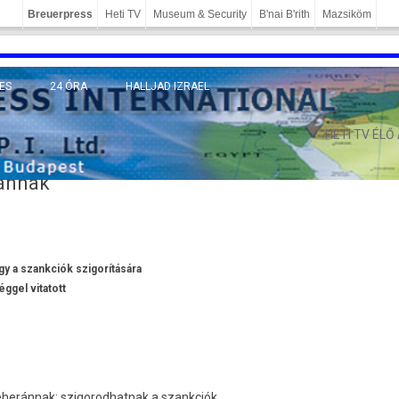
Breuerpress
Heti TV
Museum & Security
B'nai B'rith
Mazsiköm
ES
24 ÓRA
HALLJAD IZRAEL
MÁNY
HETI TV ÉLŐ
ránnak
gy a szankciók szigorítására
ggel vitatott
 Teheránnak: szigorod­hatnak a szankciók