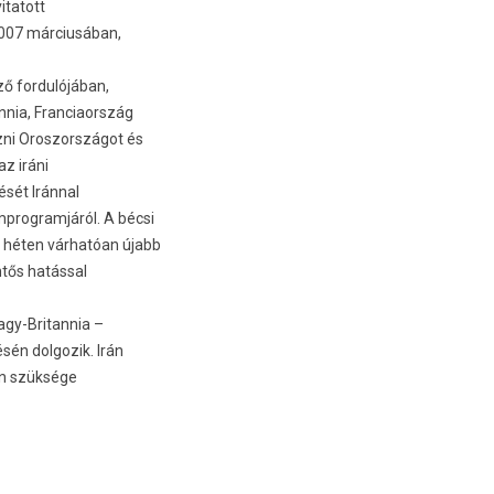
itatott
2007 márciusában,
ő for­dulójában,
nnia, Fran­ciaország
i Oros­zországot és
az iráni
ését Iránnal
mprog­ramjáról. A bécsi
 héten várhatóan újabb
n­tős hatással
agy-Britannia –
sén dol­gozik. Irán
van szüksége