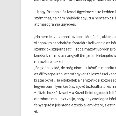
– Nagy-Britannia és Iz­rael figyel­meztet­te kedd­en
számíthat, ha nem működik együtt a nem­zetközi 
atomprog­ramja ügyében.
„Ha nem lesz azonn­al további előrelépés, akkor, az
világnak mint prioritást fon­tolóra kell ven­nie az Irán
szankciók szigorítását” – fogal­mazott Gor­don Br
Lon­donban, miután tár­gyalt Be­njamin Netan­jahu iz
miniszterel­nökkel.
„Fogytán az idő, de még nincs túl késő” – mondta a
az állítólagos iráni atomfegyver-fejlesztéssel kap
kilátásokról. „Ha eltökéltek a nem­zetközi közösség 
legy­en bár­mily­en késő is, a jövő bi­ztosít­ható, és 
– fűzte hozzá. Iz­rael – a Közel-Kelet egyedüli fel­t
atom­hatal­ma – azt vallja, hogy egy eset­leges ir
fenyegetést jelen­tene a zsidó állam létére, s ezt 
el.