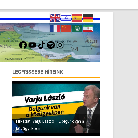
FACEBOOK
YOUTUBE
TIKTOK
SPOTIFY
INSTAGRAM
ÁV
AUGUST
 ADÁS
24
7
LEGFRISSEBB HÍREINK
Pirkadat: Varju László – Dolgunk van a
közügyekben