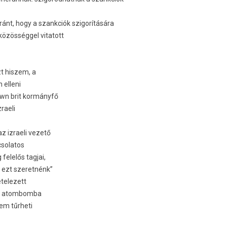
 Iránt, hogy a szankciók szigorítására
közösséggel vitatott
t his­zem, a
 el­leni
own brit kormányfő
­raeli
z iz­raeli vezető
csolatos
felelős tag­jai,
mi ezt szeret­nénk”
ételezett
áni atom­bomba
nem tűrheti