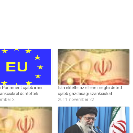
 Parlament újabb iráni
Irán elítélte az ellene meghirdetett
ankciókról döntöttek.
újabb gazdasági szankciókat
ember 2
2011. november 22