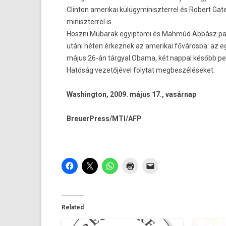
Clin­ton amerikai külügyminiszter­rel és Robert Ga
miniszter­rel is.
Hoszni Mubarak egyip­tomi és Mahmúd Abbász pale
utáni héten érkez­nek az amerikai fővárosba: az e
május 26-án tárgyal Obama, két napp­al később pe
Hatóság vezetőjével folytat meg­beszéléseket.
Was­hington, 2009. május 17., vasárnap
BreuerPress/MTI/AFP
Related