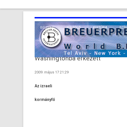
BELFÖLD
KÜLFÖLD
KULTÚRA
SZÍN
EURÓPA
TUDO
VALLÁS
KÖZEL-KELET
Washingtonba érkezett
TÁVOL-KELET
2009. május 17 21:29
TENGERENTÚL
Az iz­raeli
kormányfő