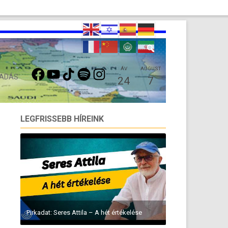
FACEBOOK
YOUTUBE
TIKTOK
SPOTIFY
INSTAGRAM
ÁV
AUGUST
 ADÁS
24
7
LEGFRISSEBB HÍREINK
Pirkadat: Seres Attila – A hét értékelése