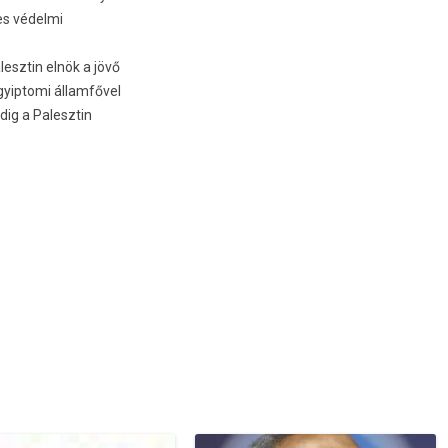
tes védelmi
sztin elnök a jövő
gyip­tomi államfővel
dig a Palesztin