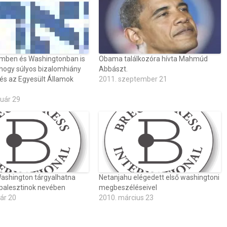
mben és Washingtonban is
Obama találkozóra hívta Mahmúd
 hogy súlyos bizalomhiány
Abbászt.
 és az Egyesült Államok
2011. szeptember 21
ruár 29
ashington tárgyalhatna
Netanjahu elégedett első washingtoni
a palesztinok nevében
megbeszéléseivel
ár 20
2010. március 23