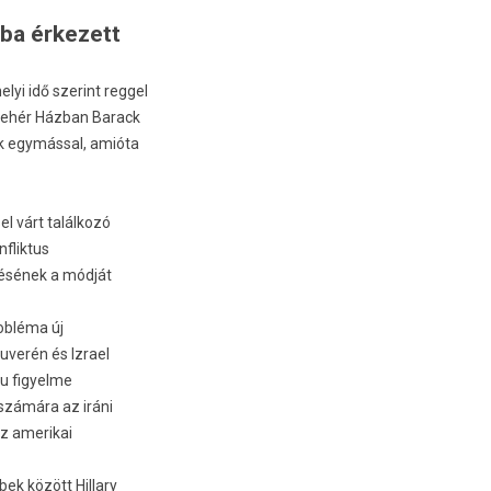
ba érkezett
lyi idő szerint re­ggel
a Fehér Házban Barack
uk egymással, amióta
l várt találkozó
flik­tus
lésének a módját
robléma új
uverén és Iz­rael
hu figyel­me
l számára az iráni
az amerikai
k között Hil­la­ry