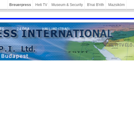
Breuerpress
Heti TV
Museum & Security
B'nai B'rith
Mazsiköm
ES
24 ÓRA
HALLJAD IZRAEL
MÁNY
HETI TV ÉLŐ