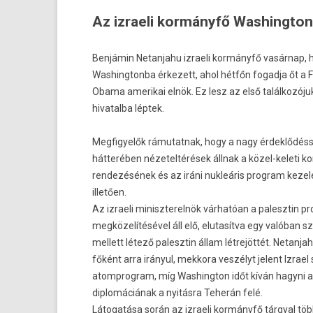
Az izraeli kormányfő Washington
Benjámin Netan­jahu iz­raeli kormányfő vasárnap, he
Was­hington­ba érkezett, ahol hétfőn fogad­ja őt 
Obama amerikai elnök. Ez lesz az első találkozój
hivatal­ba léptek.
Meg­figyelők rámutat­nak, hogy a nagy érdeklődésse
hátterében nézetel­térések állnak a közel-keleti kon
re­ndezésének és az iráni nukleáris pro­gram keze
illetően.
Az iz­raeli miniszterel­nök várhatóan a palesztin p
megközelítésével áll elő, elutasít­va egy valóban sz
mel­lett létező palesztin állam létrejöttét. Netan­ja
főként arra irányul, mek­kora veszélyt jelent Iz­rae
atomprog­ram, míg Was­hington időt kíván hagyni 
di­plomáciának a nyitásra Teherán felé.
Látogatása során az iz­raeli kormányfő tárgyal többe