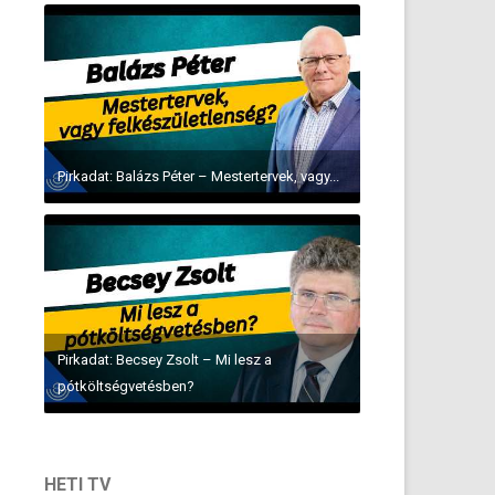
Pirkadat: Balázs Péter – Mestertervek, vagy...
Pirkadat: Becsey Zsolt – Mi lesz a
pótköltségvetésben?
HETI TV