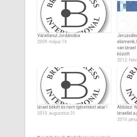
Váratlanul Jordániába
Jeruzsále
2009. május 14
elismerik,
van Izrael
között
2012. feb
Izrael békét és nem ígéreteket akar !
Abbász: W
2010. augusztus 31
Izraellel 
2010. janu