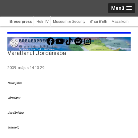
Menü
Breuerpress
Heti TV
Museum & Security
B'nai B'rith
Mazsiköm
Facebook
YouTube
TikTok
Spotify
Instagram
Váratlanul Jordániába
2009. május 14 13:29
Netanjahu
váratlanu
Jordániába
érkezett,