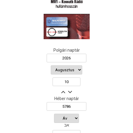
Polgári naptár
Héber naptár
אב