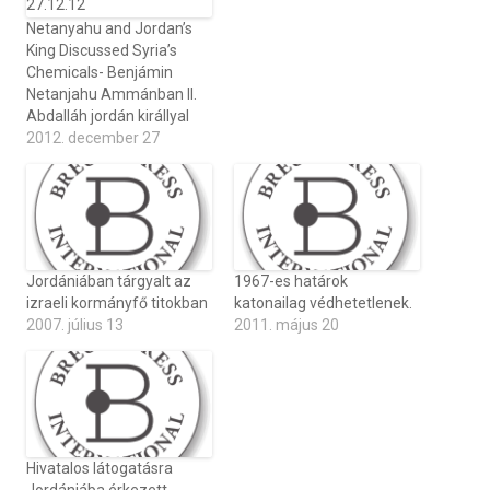
Netanyahu and Jordan’s
King Discussed Syria’s
Chemicals- Benjámin
Netanjahu Ammánban II.
Abdalláh jordán királlyal
2012. december 27
Jordániában tárgyalt az
1967-es határok
izraeli kormányfő titokban
katonailag védhetetlenek.
2007. július 13
2011. május 20
Hivatalos látogatásra