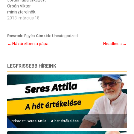
Jordániába érkezett
Orbán Viktor
miniszterelnök.
2013. március 18
Rovatok:
Egyéb
Cimkék:
Uncategorized
Bejegyzés
←
Názáretben a pápa
Headlines
→
navigáció
LEGFRISSEBB HÍREINK
Centikkel emelkedik a Duna vízszintje, Paks biztonságosan...