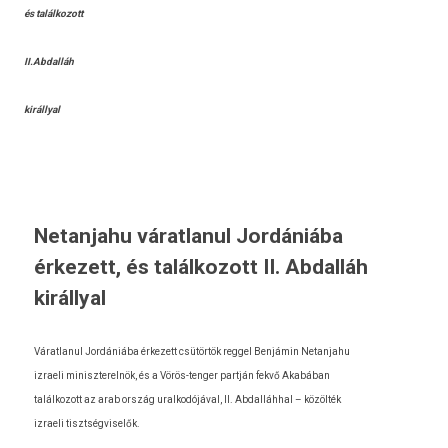
és találkozott
II.Abdalláh
királlyal
Netanjahu váratlanul Jordániába
érkezett, és találkozott II. Abdalláh
királlyal
Várat­lanul Jordániába érkezett csütörtök re­ggel Benjámin Netan­jahu
iz­raeli miniszterel­nök, és a Vörös-tenger partján fekvő Akabában
talál­kozott az arab ország ural­kodójáv­al, II. Ab­dal­láhh­al – közölték
iz­raeli tisztség­viselők.