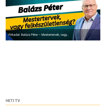
A Tel-Avivi Egyetem kutatói által készített új jelentés...
Pirkadat: Oberlander Báruch
HETI TV