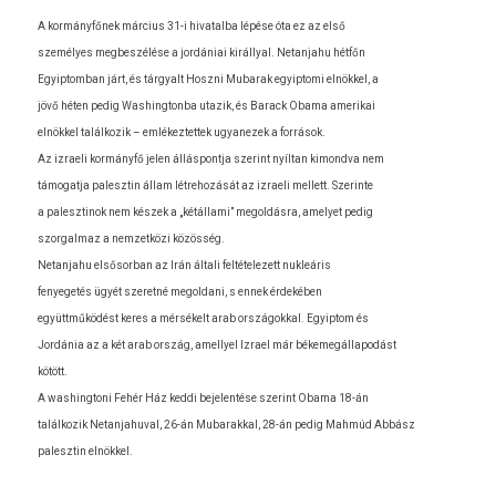
A kormányfőnek március 31-i hivatal­ba lépése óta ez az első
személyes meg­beszélése a jordániai királlyal. Netan­jahu hétfőn
Egyip­tomban járt, és tár­gyalt Hoszni Mubarak egyip­tomi elnökkel, a
jövő héten pedig Was­hington­ba utazik, és Barack Obama amerikai
elnökkel talál­kozik – em­lékez­tettek ugyanezek a források.
Az iz­raeli kormányfő jelen állás­pontja szerint nyíltan kimondva nem
támogat­ja palesztin állam lét­rehozását az iz­raeli mel­lett. Szerin­te
a palesztinok nem készek a „kétállami” megol­dásra, amelyet pedig
szor­galmaz a nem­zetközi közösség.
Netan­jahu el­sősor­ban az Irán általi fel­tételezett nukleáris
fenyegetés ügyét szeretné megol­dani, s ennek érdekében
együttműködést keres a mérsékelt arab országokk­al. Egyip­tom és
Jordánia az a két arab ország, amel­lyel Iz­rael már békemegál­lapodást
kötött.
A was­hingtoni Fehér Ház keddi be­jelen­tése szerint Obama 18-án
talál­kozik Netan­jahuv­al, 26-án Mubarakk­al, 28-án pedig Mahmúd Abbász
palesztin elnökkel.