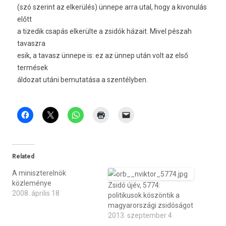
(szó szerint az elkerülés) ünnepe arra utal, hogy a kivonulás
előtt
a tizedik csapás elkerülte a zsidók házait. Mivel pészah
tavaszra
esik, a tavasz ünnepe is: ez az ünnep után volt az első
termések
áldozat utáni bemutatása a szentélyben.
Related
A miniszterelnök
közleménye
Zsidó újév, 5774:
2008. április 18
politikusok köszöntik a
magyarországi zsidóságot
2013. szeptember 4