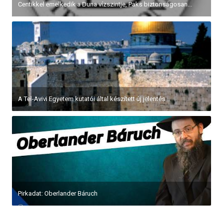
Centikkel emelkedik a Duna vízszintje, Paks biztonságosan...
A Tel-Avivi Egyetem kutatói által készített új jelentés...
Pirkadat: Oberlander Báruch