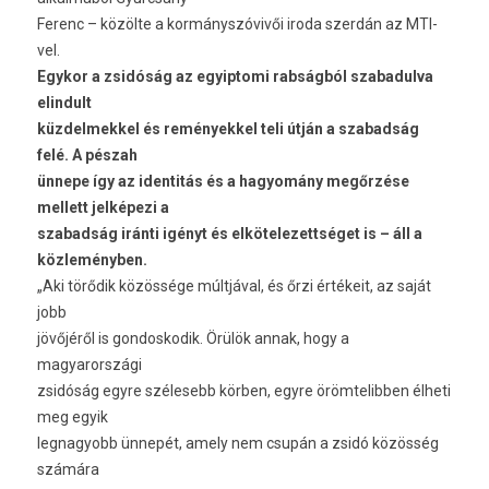
Ferenc – közölte a kormányszóvivői iroda szerdán az MTI-
vel.
Egykor a zsidóság az egyiptomi rabságból szabadulva
elindult
küzdelmekkel és reményekkel teli útján a szabadság
felé. A pészah
ünnepe így az identitás és a hagyomány megőrzése
mellett jelképezi a
szabadság iránti igényt és elkötelezettséget is – áll a
közleményben.
„Aki törődik közössége múltjával, és őrzi értékeit, az saját
jobb
jövőjéről is gondoskodik. Örülök annak, hogy a
magyarországi
zsidóság egyre szélesebb körben, egyre örömtelibben élheti
meg egyik
legnagyobb ünnepét, amely nem csupán a zsidó közösség
számára