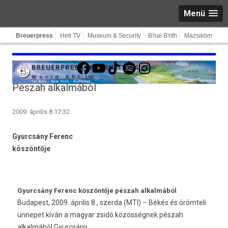
Menü
Breuerpress
Heti TV
Museum & Security
B'nai B'rith
Mazsiköm
Facebook
YouTube
TikTok
Spotify
Instagram
Pészah alkalmából
2009. április 8 17:32
Gyurcsány Ferenc
köszöntője
Gyurcsány Ferenc köszöntője pészah alkalmából
Budapest, 2009. április 8., szerda (MTI) – Békés és örömteli
ünnepet kíván a magyar zsidó közösségnek pészah
alkalmából Gyurcsány