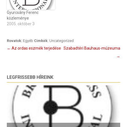
Gyurcsány Ferenc
közleménye
2005. október 3
Rovatok:
Egyéb
Cimkék:
Uncategorized
Bejegyzés
←
Az ordas eszmék terjedése
Szabadtéri Bauhaus-múzeuma
navigáció
→
LEGFRISSEBB HÍREINK