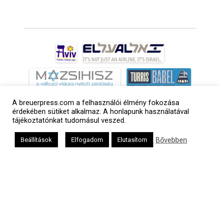
A breuerpress.com a felhasználói élmény fokozása
érdekében sütiket alkalmaz. A honlapunk használatával
tájékoztatónkat tudomásul veszed.
Bővebben
Beállítások
Elfogadom
Elutasítom
a
médiaszolgáltatási
tevékenységét a
Médiatanács a
Médiatanács
Támogatási
Programja
keretében