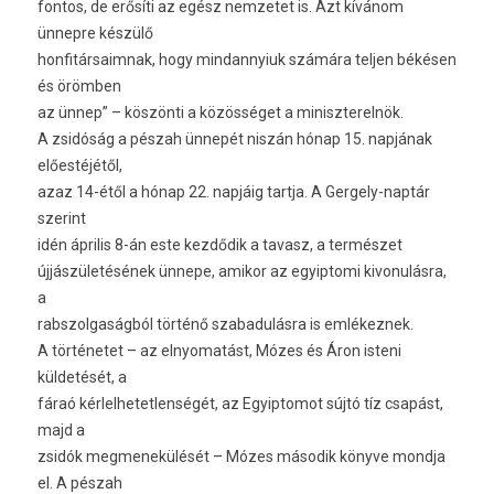
fontos, de erősíti az egész nemzetet is. Azt kívánom
ünnepre készülő
honfitársaimnak, hogy mindannyiuk számára teljen békésen
és örömben
az ünnep” – köszönti a közösséget a miniszterelnök.
A zsidóság a pészah ünnepét niszán hónap 15. napjának
előestéjétől,
azaz 14-étől a hónap 22. napjáig tartja. A Gergely-naptár
szerint
idén április 8-án este kezdődik a tavasz, a természet
újjászületésének ünnepe, amikor az egyiptomi kivonulásra,
a
rabszolgaságból történő szabadulásra is emlékeznek.
A történetet – az elnyomatást, Mózes és Áron isteni
küldetését, a
fáraó kérlelhetetlenségét, az Egyiptomot sújtó tíz csapást,
majd a
zsidók megmenekülését – Mózes második könyve mondja
el. A pészah