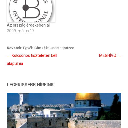
Az ország érdekében áll
2009. május 17
Rovatok:
Egyéb
Cimkék:
Uncategorized
Bejegyzés
←
Kölcsönös tiszteleten kell
MEGHÍVÓ
→
navigáció
alapulnia
LEGFRISSEBB HÍREINK