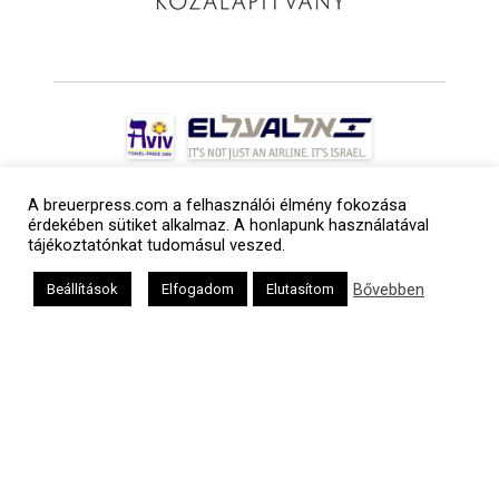
A breuerpress.com a felhasználói élmény fokozása
érdekében sütiket alkalmaz. A honlapunk használatával
tájékoztatónkat tudomásul veszed.
Bővebben
Beállítások
Elfogadom
Elutasítom
a
médiaszolgáltatási
tevékenységét a
Médiatanács a
Médiatanács
Támogatási
Programja