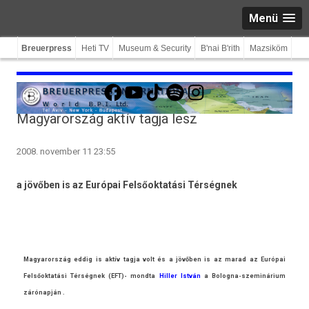
Menü
Breuerpress
Heti TV
Museum & Security
B'nai B'rith
Mazsiköm
Facebook
YouTube
TikTok
Spotify
Instagram
Magyarország aktív tagja lesz
2008. november 11 23:55
a jövőben is az Európai Felsőoktatási Térségnek
Magyarország eddig is aktív tagja volt és a jövőben is az marad az Európai
Felsőoktatási Térségnek (EFT)- mondta
Hill­er István
a Bologna-szeminárium
zárónapján .