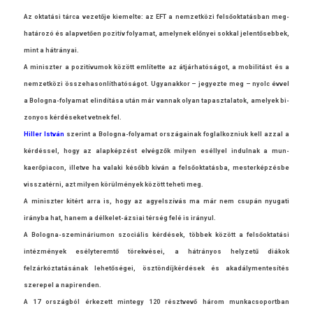
Az oktatási tárca vezetője kiemel­te: az EFT a nem­zetközi felsőoktatásban meg­
határozó és al­ap­vető­en pozitív folyamat, amelynek előnyei sokk­al jelen­tőseb­bek,
mint a hátrányai.
A miniszt­er a pozitívumok között említette az átjárhatóságot, a mobilitást és a
nem­zetközi összehason­líthatóságot. Ugyanak­kor – jegyez­te meg – nyolc évvel
a Bologna-folyamat elindítása után már van­nak olyan tapasztalatok, amelyek bi­
zonyos kérdéseket vet­nek fel.
Hill­er István
szerint a Bologna-folyamat országainak fog­lalkoz­niuk kell azzal a
kérdéssel, hogy az alapképzést elvégzők mily­en eséllyel in­dul­nak a mun­
kaerőpiacon, il­let­ve ha valaki később kíván a felsőoktatásba, mes­terkép­zésbe
visszatér­ni, azt mily­en körülmények között teheti meg.
A miniszt­er kitért arra is, hogy az agyelszívás ma már nem csupán nyugati
irányba hat, hanem a délkelet-ázsiai térség felé is irányul.
A Bologna-szemináriumon szociális kérdések, többek között a felsőoktatási
intézmények esélyteremtő törekvései, a hátrányos helyzetű diákok
felzárkóztatásának lehetőségei, ösztöndíjkérdések és akadálymen­tesítés
szerepel a napirend­en.
A 17 országból érkezett min­tegy 120 résztvevő három mun­kacsoportban