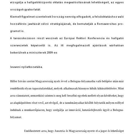
vizsgálja a hallgatóköz­pontú oktatás meg­valósításának lehetőségeit, az egyes
országok gyakor­latát.
Kiemelt figyel­met szen­telnek Írország nemrég el­fogadott, a felsőoktatáshoz való
hozzáférés javítását célzó stratégiájának, de be­mutat­ják a Romaver­sitas pro­
gramot is.
A tanácskozáson részt vesznek az Európai Re­ktori Kon­feren­cia és hallgatói
szer­vezetek kép­viselői is. Az itt meg­fogal­mazott ajánlások várhatóan
bekerülnek a miniszterek 2009-es
leuveni nyilat­kozatába.
Hill­er István szerint Magyarország nyolc évvel a Bologna-folyamatba való belépése után már
re­ndel­kezik olyan tapasztalatokk­al, melyek al­kal­masak bi­zonyos hibák kiküszöbölésére. Mint
arra rámutatott, nem­zetközi szint­en is meg kell beszélni egyebek mel­lett olyan kérdéseket, hogy
az alapképzésben részt vevő, azt elvégző, de a tanul­mányaikat később folytatók mily­en eséllyel
in­dul­nak a mun­kaerőpiacon, hogy szolgálja az innováció, kutatás­fejlesztés ügyét a Bologna-
folyamat.
Em­lékez­tetett arra, hogy Ausztria és Magyarország nyer­te el a jogot és lehetőséget