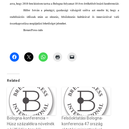
arra, hogy 2010-ben közösen tartsa a Bologna-folyamat 10 éves értékelését lezáró kon­feren­ciát.
Hill­er István a pénzügyi, gaz­dasági válságról szólva azt em­el­te ki, hogy a
stabilizációs időszak után az oktatás, felsőoktatás kultúrával és innovációval való
összekapcsolása megújulási lehetőséget jelenthet.
BreuerPress-info
Related
Bologna-konferencia –
Felsőoktatási Bologna-
Húsz százalékra növelnék
konferencia 47 ország