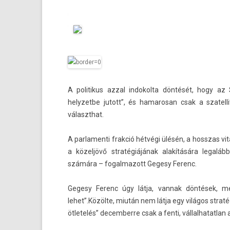
A politikus azzal in­dokol­ta döntését, hogy az
helyzet­be jutott”, és hamarosan csak a szatel­
választhat.
A par­lamen­ti frak­ció hétvégi ülésén, a hosszas v
a közeljövő stratégiájának alakítására legalá
számára – fogal­mazott Gegesy Ferenc.
Gegesy Ferenc úgy látja, van­nak döntések, melye
lehet”.Közölte, miután nem látja egy világos stratég
ötletelés” de­cem­berre csak a fenti, vál­lalhatat­lan