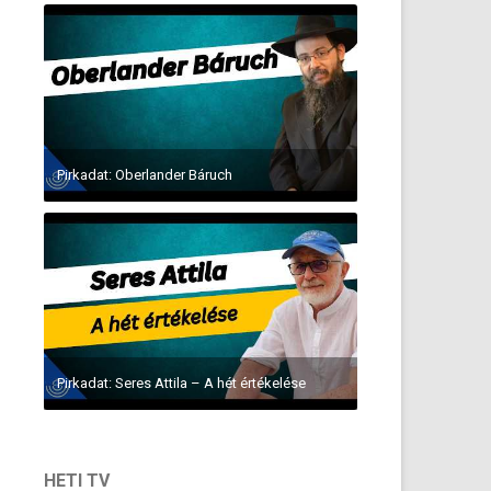
Pirkadat: Oberlander Báruch
Pirkadat: Seres Attila – A hét értékelése
HETI TV