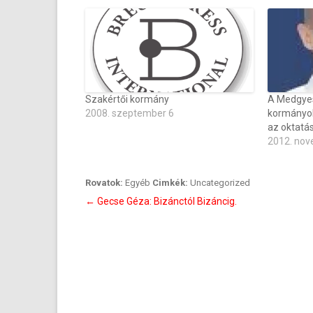
Szakértői kormány
A Medgyes
2008. szeptember 6
kormányok 
az oktatá
2012. nov
Rovatok:
Egyéb
Cimkék:
Uncategorized
Bejegyzés
←
Gecse Géza: Bizánctól Bizáncig.
navigáció