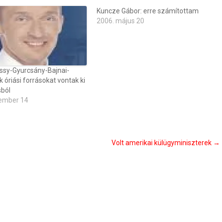
Kuncze Gábor: erre számítottam
2006. május 20
sy-Gyurcsány-Bajnai-
óriási forrásokat vontak ki
sból
ember 14
Volt amerikai külügyminiszterek
→