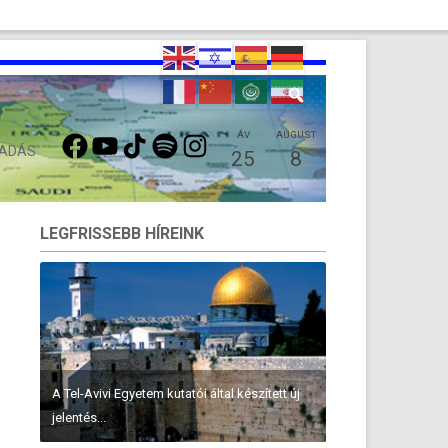
FACEBOOK
YOUTUBE
TIKTOK
SPOTIFY
INSTAGRAM
ÁV
AUGUST
 ADÁS
25
8
LEGFRISSEBB HÍREINK
A Tel-Avivi Egyetem kutatói által készített új
jelentés...