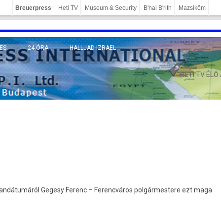
Breuerpress
Heti TV
Museum & Security
B'nai B'rith
Mazsiköm
ES
24 ÓRA
HALLJAD IZRAEL
MÁNY
HETI TV ÉLŐ
mandátumáról Gegesy Ferenc – Ferencváros polgármestere ezt maga