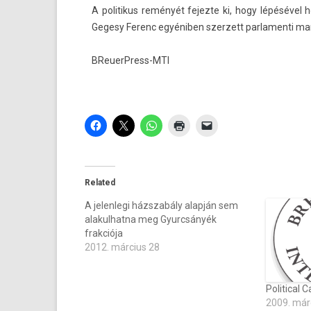
A politikus reményét fejez­te ki, hogy lépésével
Gegesy Ferenc egyéniben szer­zett par­lamen­ti man
BReuerPress-MTI
Related
A jelenlegi házszabály alapján sem
alakulhatna meg Gyurcsányék
frakciója
2012. március 28
Political C
2009. már