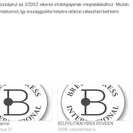
 hozzájárul az SZDSZ sikeres stratégiájának meg­találásához. Miután
dátumot, így országgyűlési helyére időközi választást kell kiírni
apital
BELPOLITIKAI HÍREK RÖVIDEN
cius 21
2008. szeptember 6