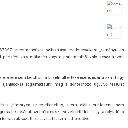
 SZDSZ el­lentmon­dásos politizálása eredményeként „re­ménytel­en
lit pártként való működés vagy a par­lamentből való kiesés között
ita ellenére sem került sor a közelmúlt értékelésére, és arra sem, hogy
bb ajánlásokat fogal­mazzunk meg a döntéshozó ügyvivő testület
k „bár­mily­en kel­lemet­lenek is, kitérni előlük bün­tetlenül nem
ia kialakításának személyi és szer­vezeti fel­tételeit, így „a folytatódó
 al­ter­natívák közötti választást teszi majd lehetővé.