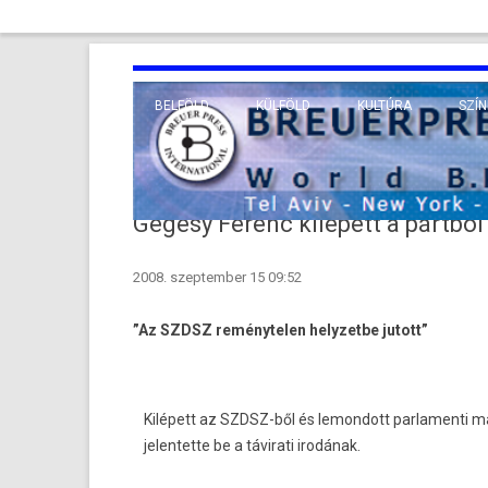
BELFÖLD
KÜLFÖLD
KULTÚRA
SZÍN
EURÓPA
TUDO
VALLÁS
KÖZEL-KELET
Gegesy Ferenc kilépett a pártból
TÁVOL-KELET
2008. szeptember 15 09:52
TENGERENTÚL
”Az SZDSZ reménytelen helyzetbe jutott”
Kilépett az SZDSZ-ből és lemondott parlamenti 
jelentette be a távirati irodának.