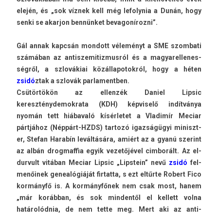
elején, és „sok víznek kell még lefolynia a Dunán, hogy
senki se akar­jon bennünket be­vagoníroz­ni”.
Gál annak kapcsán mon­dott véleményt a SME szom­bati
számában az anti­szemitiz­musról és a magyarel­lenes­
ségről, a szlovákiai közál­lapotok­ról, hogy a héten
zsidó
ztak a szlovák par­lamentb­en.
Csütörtökön az el­lenzék Daniel Li­psic
kereszténydemok­rata (KDH) kép­viselő indítványa
nyomán tett hiábavaló kísér­letet a Vladimír Meciar
pártjához (Néppárt-HZDS) tar­tozó igazságügyi miniszt­
er, Stefan Harabín leváltására, amiért az a gyanú szerint
az albán drog­maffia egyik vezetőjével cim­borált. Az el­
durvult vitában Meciar Li­psic „Li­pstein” nevű
zsidó
fel­
menőinek genealógiáját fir­tatta, s ezt eltűrte Robert Fico
kormányfő is. A kormányfőnek nem csak most, hanem
„már korábban, és sok min­dentől el kel­lett volna
határolódnia, de nem tette meg. Mert aki az anti­