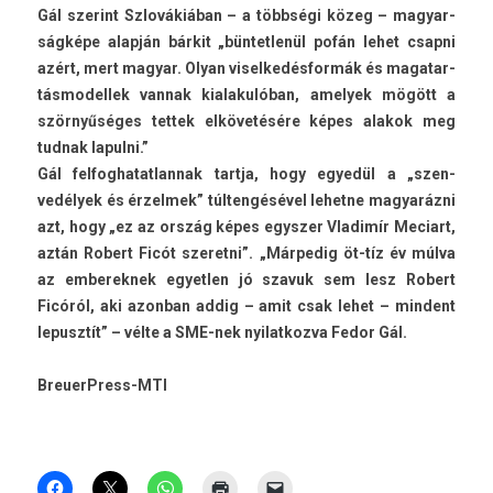
Gál szerint Szlovákiában – a többségi közeg – magyar­
ságképe alapján bárkit „bün­tetlenül pofán lehet csap­ni
azért, mert magyar. Olyan visel­kedés­formák és magatar­
tásmodel­lek van­nak kialakulóban, amelyek mögött a
szörnyűséges tet­tek elkövetésére képes al­akok meg
tud­nak lapul­ni.”
Gál fel­foghatat­lannak tartja, hogy egyedül a „szen­
vedélyek és érzel­mek” túltengésével lehet­ne magyaráz­ni
azt, hogy „ez az ország képes egysz­er Vladimír Meciart,
aztán Robert Ficót szeret­ni”. „Már­pedig öt-tíz év múlva
az em­berek­nek egyetl­en jó szavuk sem lesz Robert
Ficóról, aki azon­ban addig – amit csak lehet – min­dent
lepusztít” – vélte a SME-nek nyilat­kozva Fedor Gál.
BreuerPress-MTI