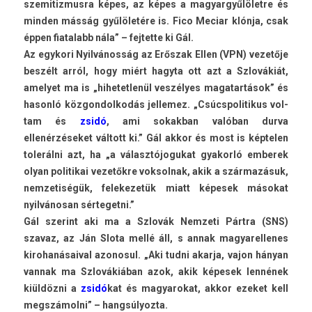
szemitiz­musra képes, az képes a magyar­gyűlölet­re és
mind­en másság gyűlöletére is. Fico Meciar klónja, csak
éppen fiatalabb nála” – fej­tette ki Gál.
Az egykori Nyilvánosság az Erőszak Ellen (VPN) vezetője
beszélt arról, hogy miért hagyta ott azt a Szlovákiát,
amelyet ma is „hihetet­lenül veszélyes magatar­tások” és
hasonló köz­gondol­kodás jel­lemez. „Csúcspolitikus vol­
tam és
zsidó
, ami sokak­ban valóban durva
ellenérzéseket váltott ki.” Gál akkor és most is kép­tel­en
tolerálni azt, ha „a választójogukat gyakorló em­berek
olyan politikai vezetőkre vok­solnak, akik a származásuk,
nem­zetiségük, felekezetük miatt képesek másokat
nyilvánosan sér­teget­ni.”
Gál szerint aki ma a Szlovák Nem­zeti Pártra (SNS)
szavaz, az Ján Slota mellé áll, s annak magyarel­lenes
kirohanásaiv­al azonosul. „Aki tudni akar­ja, vajon hányan
van­nak ma Szlovákiában azok, akik képesek lennének
kiüldözni a
zsidó
kat és magyarokat, akkor ezeket kell
megszámolni” – han­gsúlyoz­ta.