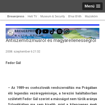
Menü
Breuerpress
Heti TV
Museum & Security
B'nai B'rith
Mazsiköm
Facebook
YouTube
TikTok
Spotify
Instagram
Antiszemitizmusról és magyarellenességről
2008. szeptember 6 21:32
Fedor Gál
– Az 1989-es csehszlovák re­ndszer­váltás ma Prágában
élő legen­dás vezéregyénisége, a terezíni halál­tábor­ban
született Fedor Gál szerint a másságot nem tűrők aránya
Szlovákiában ma sem kisebb, mint a kilencvenes évek