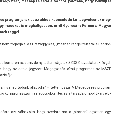
öltségvetést, másnap felsétál a Sándor-palotába, hogy benyújtsa
zés pro­gram­jának és az ahhoz kapcsolódó költségvetésnek meg­
 hogy másokat is meg­hallgas­son; erről Gyurcsány Ferenc a Magyar
tek re­ggel.
st nem fogad­ja el az Országgyűlés, „másnap re­ggel felsétál a Sándor-
jobb kompromisszum, de nyitot­tan várja az SZDSZ javas­latait – fogal­
te, hogy az általa jegyzett Megegyezés című pro­gramot az MSZP
ozíciója.
ban is meg tudunk állapod­ni” – tette hozzá. A Megegyezés pro­gram
 jó kompromisszum az adócsökkentés és a tár­sadalom­politikai célok
rdésre azt válas­zolta, hogy szerin­te ma a „plac­con” egyetl­en egy,