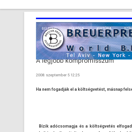
BELFÖLD
KÜLFÖLD
KULTÚRA
SZÍN
EURÓPA
TUDO
VALLÁS
KÖZEL-KELET
A legjobb kompromisszum
TÁVOL-KELET
2008. szeptember 5 12:25
TENGERENTÚL
Ha nem fogad­ják el a költségvetést, másnap fels
Bízik adóc­somag­ja és a költségvetés el­foga