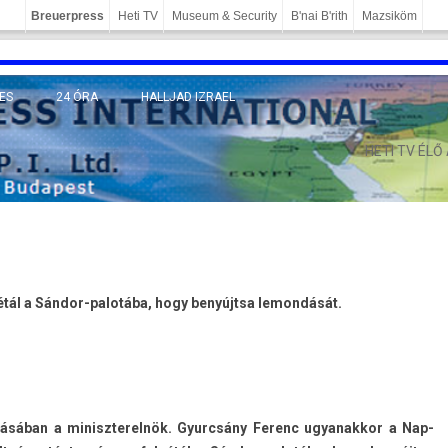
Breuerpress
Heti TV
Museum & Security
B'nai B'rith
Mazsiköm
ES
24 ÓRA
HALLJAD IZRAEL
MÁNY
HETI TV ÉLŐ
étál a Sándor-palotába, hogy benyújtsa lemon­dását.
dásában a miniszterel­nök. Gyurcsány Ferenc ugyanak­kor a Nap­