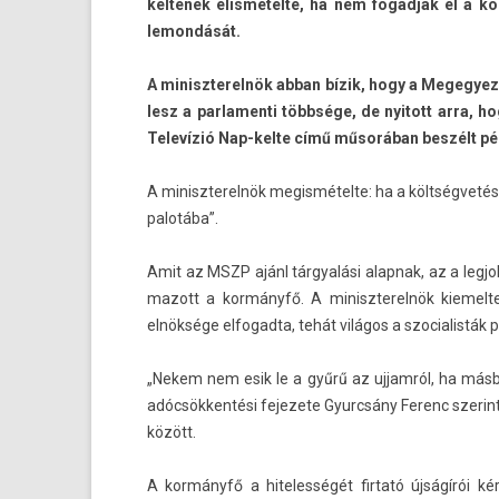
keltének elismételte, ha nem fogad­ják el a k
lemon­dását.
A miniszterel­nök abban bízik, hogy a Megegye
lesz a par­lamen­ti többsége, de nyitott arra,
Televízió Nap-kelte című műsorában beszélt pén
A miniszterel­nök megis­métel­te: ha a költségveté
palotába”.
Amit az MSZP ajánl tárgyalási al­ap­nak, az a leg­
mazott a kormányfő. A miniszterel­nök kiemel­
elnöksége el­fogad­ta, tehát világos a szocialis­ták p
„Nekem nem esik le a gyűrű az uj­jamról, ha más
adócsökkentési fejezete Gyurcsány Ferenc szerint
között.
A kormányfő a hiteles­ségét fir­tató újságírói ké