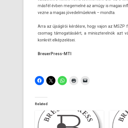
másfél évben megemelné az amúgy is magas inflá
vezne a magas jövedel­műek­nek – mondta.
Arra az újságírói kérdésre, hogy vajon az MSZP fra
csomag támogatásáért, a miniszterel­nök azt vála
konkrét elképzelései.
BreuerPress-MTI
Related