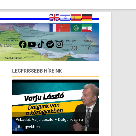
FACEBOOK
YOUTUBE
TIKTOK
SPOTIFY
INSTAGRAM
ÁV
AUGUST
 ADÁS
23
6
LEGFRISSEBB HÍREINK
Pirkadat: Varju László – Dolgunk van a
közügyekben