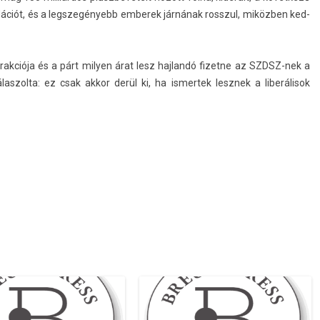
ciót, és a legszegényebb em­berek járnának rosszul, miközben ked­
k­ciója és a párt mily­en árat lesz haj­landó fizet­ne az SZDSZ-nek a
s­zolta: ez csak akkor derül ki, ha is­mertek lesznek a liberálisok