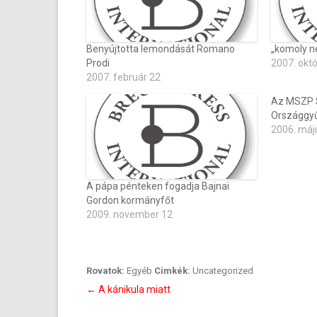
Benyújtotta lemondását Romano
„komoly n
Prodi
2007. okt
2007. február 22
Az MSZP Sz
Országgyű
2006. máj
A pápa pénteken fogadja Bajnai
Gordon kormányfőt
2009. november 12
Rovatok:
Egyéb
Cimkék:
Uncategorized
Bejegyzés
←
A kánikula miatt
navigáció