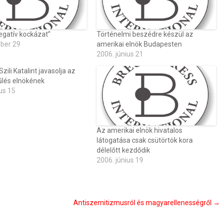
egatív kockázat”
Történelmi beszédre készül az
óber 29
amerikai elnök Budapesten
2006. június 21
ili Katalint javasolja az
lés elnökének
us 15
Az amerikai elnök hivatalos
látogatása csak csütörtök kora
délelőtt kezdődik
2006. június 19
Antiszemitizmusról és magyarellenességről
→