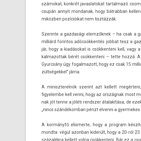
számokat, konkrét javas­latokat tar­talmazó csoma
csupán an­nyit mon­danak, hogy bát­rabban kel­le
miközben pozícióikat nem tisztázzák.
Szerin­te a gaz­dasági elemzőknek – ha csak a 
milliárd forin­tos adócsökkentés job­bat tesz a ga
jár, hogy a kiadásokat is csök­kenteni kell, vagy a
kalmazot­tak bérét csök­kenteni – tette hozzá. A 
Gyurcsány úgy fogal­mazott, hogy ez csak 15 milliá
zültségek­kel” járna.
A miniszterel­nök szerint azt kel­lett megérteni
figyelem­be kell venni, hogy az országnak most me
nak jót tenne a jóléti re­ndsz­er átalakítása, de ez
„nincs szán­dékom­ban pénzt el­venni a gyer­mekes 
A kormányfő elis­merte, hogy a pro­gram készíté
mondta: végül azon­ban kiderült, hogy a 20-ról 23 
százalékra kel­lett volna csök­kenteni. Bár ez a c