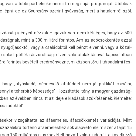
g van, a többi párt elnöke nem írta meg saját pro­gram­ját. Utóbbiak
ne lépni, de ez Gyurcsány szerint gyávaság, mert a hatalom­ról szól,
gaz­daság igényeit nézzük – igazuk van: nem kétséges, hogy az 500
z­daság­nak, mint a 300 milliárd forin­tos. Ám az adócsökkentés azzal
 nyug­díjasok­tól, vagy a családoktól kell pénzt el­venni, vagy a közal­
családi pótlék rás­zorultsági elven való átalakításával kapcsolat­ban
rd forin­tos bevételt ered­ményez­ne, miközben „őrült tár­sadal­mi fes­
, hogy „atyáskodó, nép­nevelő attitűddel nem jó politikát csinálni,
n­nyi a teher­bíró képessége”. Hozzátette: tény, a magyar gaz­daság­
ekb­en az évekb­en nincs itt az ideje e kiadások szűkítésének. Kiemel­te:
családoktól”.
sekor vizsgál­tatta az áfaemelés, áfacsökkentés variációját. Mint
százalékra történő áfaemelés­hez sok al­ap­vető élel­misz­er áfáját 15
somag 150 milliárdos pluszbevételt hozott volna, kiderült, a követ­kező