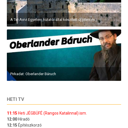
A Tel-Avivi Egyetem kutatói által készített új jelentés...
Pirkadat: Oberlander Báruch
HETI TV