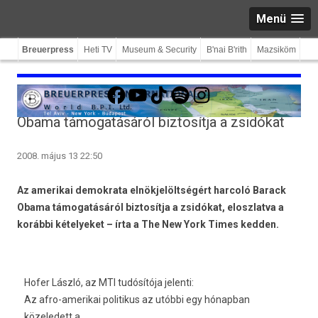
Menü
Breuerpress
Heti TV
Museum & Security
B'nai B'rith
Mazsiköm
Facebook
YouTube
TikTok
Spotify
Instagram
Obama támogatásáról biztosítja a zsidókat
2008. május 13 22:50
Az amerikai demokrata elnökjelöltségért harcoló Barack
Obama támogatásáról biztosítja a zsidókat, eloszlatva a
korábbi kételyeket – írta a The New York Times kedden.
Hofer László, az MTI tudósítója jelenti:
Az afro-amerikai politikus az utóbbi egy hónapban
közeledett a