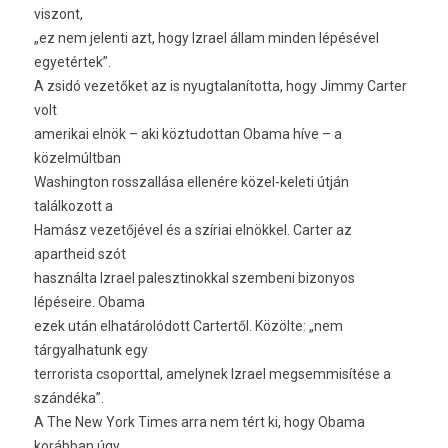
viszont,
„ez nem jelenti azt, hogy Izrael állam minden lépésével
egyetértek”.
A zsidó vezetőket az is nyugtalanította, hogy Jimmy Carter
volt
amerikai elnök – aki köztudottan Obama híve – a
közelmúltban
Washington rosszallása ellenére közel-keleti útján
találkozott a
Hamász vezetőjével és a szíriai elnökkel. Carter az
apartheid szót
használta Izrael palesztinokkal szembeni bizonyos
lépéseire. Obama
ezek után elhatárolódott Cartertől. Közölte: „nem
tárgyalhatunk egy
terrorista csoporttal, amelynek Izrael megsemmisítése a
szándéka”.
A The New York Times arra nem tért ki, hogy Obama
korábban úgy