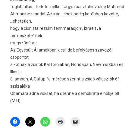
foglalt állást: feltétel nélkül tárgyalóasztalhoz ülne Mahmúd
Ahmadinezsáddal. Az iráni elnök pedig korábban közölte,
„lehetetlen,
hogy a cionista rezsim fennmaradjon”, Izraelt „a
természete” ítéli
megszűnésre.
Az Egyesült Államokban kicsi, de befolyásos szavazói
csoportot
alkotnak a zsidók Kaliforniában, Floridában, New Yorkban és
Illinois
államban. A Gallup felmérése szerint a zsidó választók 61
százaléka
Obamára adná voksát, ha ő lenne a demokrata elnökjelölt.
(MTI)