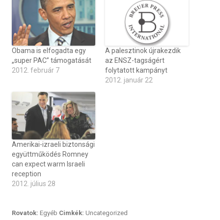
Obama is elfogadta egy
A palesztinok újrakezdik
„super PAC” támogatását
az ENSZ-tagságért
2012. február 7
folytatott kampányt
2012. január 22
Amerikai-izraeli biztonsági
együttműködés Romney
can expect warm Israeli
reception
2012. július 28
Rovatok:
Egyéb
Cimkék:
Uncategorized