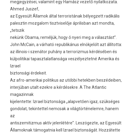
megjegyzései, valamint egy Hamász vezető nyilatkozata.
Ahmed Juszef,
az Egyesült Államok által terroristának bélyegzett radikális
palesztin mozgalom tisztviselője áprilisban azt mondta,
„tetszik
nekünk Obama, reméljük, hogy ő nyeri meg a választást”.
John McCain, a várható republikánus elnökjelölt azt állította:
az illinois-i szenátor puhány a terrorizmus kérdésében és
külpolitikai tapasztalatlansága veszélyeztetné Amerika és
Izrael
biztonsági érdekeit.
Az afro-amerikai politikus az utóbbi hetekben beszédeiben,
interjúban utalt ezekre a kérdésekre. A The Atlantic
magazinnak
kijelentette: Izrael biztonsága „alapvetően igaz, szükséges
gondolat, tekintettel nemcsak a világtörténelemre, hanem
az
antiszemitizmus aktív jelenlétére”. Leszögezte, az Egyesült
Államoknak támogatnia kell Izrael biztonságát. Hozzátette