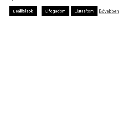
Bővebben
Beállítások
Elfogadom
Elutasítom
Héber naptár
אב
Oldalunkat a Mazsök támogatja