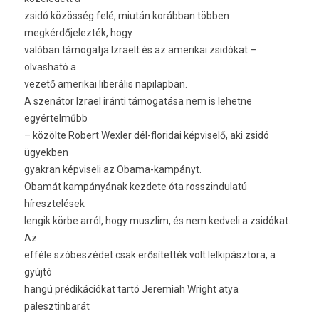
zsidó közösség felé, miután korábban többen
megkérdőjelezték, hogy
valóban támogatja Izraelt és az amerikai zsidókat –
olvasható a
vezető amerikai liberális napilapban.
A szenátor Izrael iránti támogatása nem is lehetne
egyértelműbb
– közölte Robert Wexler dél-floridai képviselő, aki zsidó
ügyekben
gyakran képviseli az Obama-kampányt.
Obamát kampányának kezdete óta rosszindulatú
híresztelések
lengik körbe arról, hogy muszlim, és nem kedveli a zsidókat.
Az
efféle szóbeszédet csak erősítették volt lelkipásztora, a
gyújtó
hangú prédikációkat tartó Jeremiah Wright atya
palesztinbarát