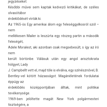
jegyzéseket.
Későbbi művei sem kap­tak ked­vező kritikákat, de széles
olvasótábor
érdeklődését vívták ki.
Az 1965-ös Egy amerikai álom egy feleség­gyil­kosról szól –
nem
mellékesen Mail­er is leszúrta egy részeg par­tin a második
feleségét,
Adele Moralest, aki azon­ban csak meg­sebesült, s így az író
nem
került börtönbe. Válásuk után egy angol arisztok­rata
hölgyet, Lady
J. Campbellt vett el, majd tőle is elválva, egy színésznővel, B.
Bentley-vel kötött házasságot. Magánéletének for­dulatai
éppúgy az
érdeklődés közép­pontjában álltak, mint politikai
tevékenysége.
1969-ben jelöl­tette magát New York pol­gármes­teri
tisztségére, a