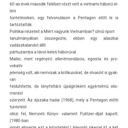
60-as évek második felében részt vett a viet­nami háború el­
leni
tüntetéseken, egy fel­vonuláson a Pen­tagon előtt le is
tartóztatták.
Politikai nézeteit a Miért vagyunk Viet­namban? című riport
tanul­mányában összegez­te, ebben egy al­aszkai
vadászkalan­dot állít
pár­huzam­ba a távol-keleti háborúval.
Mail­er, mint regényíró el­lentmon­dásos, egois­ta és pro­
vokatív
jelen­ség volt, aki nemcsak a kritikusokat, de olvasóit is gyak­
ran
feldühítette, de tényfel­táró újságíróként egyértelmű elis­
merést
szer­zett. Az éjszaka hadai (1968), mely a Pen­tagon előtti
tüntetést
idézi fel, Nem­zeti Könyv- valamint Pulitzer-díjat kapott.
(1980-ban
ismét el­nyer­te ezt a kitüntetést.) Hasonló siker­rel írt a két