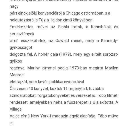
nagy
párt elnökjelölő kon­vencióiról a Chicago ostromában, s a
hol­dutazás­ról a Tűz a Hol­don című könyvében.
Em­lékezetes művei az Elnöki ir­atok, a Kan­nibálok és
keresztények
című esszékötetek, az Os­wald meséi, mely a Kennedy-
gyilkosságot
dol­gozta fel, A hóhér dala (1979), mely egy elítélt sorozat­
gyil­kos
regénye, Marilyn címmel pedig 1973-ban megírta Marilyn
Mon­roe
élet­rajzát, nem kevés politikai in­ven­cióv­al.
Összes­en 40 könyvet, köztük 11 regényt írt, továbbá
szín­darabokat, for­gatókönyveket és ver­seket is. Több fil­met
re­ndezett, amelyekb­en néha a fős­zerepet is ő alakította. A
Vil­lage
Voice című New York-i magazin egyik alapítója. Több műve
is