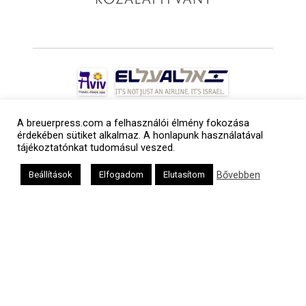
A breuerpress.com a felhasználói élmény fokozása
érdekében sütiket alkalmaz. A honlapunk használatával
tájékoztatónkat tudomásul veszed.
Bővebben
Beállítások
Elfogadom
Elutasítom
a
médiaszolgáltatási
tevékenységét a
Médiatanács a
Médiatanács
Támogatási
Programja