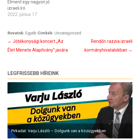
Elment egy nagyon jó
izraeli író
2022. június 17
Rovatok:
Egyéb
Cimkék:
Uncategorized
Bejegyzés
←
Jótékonysági koncert „Az
Rendőri razzia izraeli
navigáció
Élet Menete Alapítvány” javára
kormányhivatalokban
→
LEGFRISSEBB HÍREINK
Pirkadat: Varju László – Dolgunk van a közügyekben