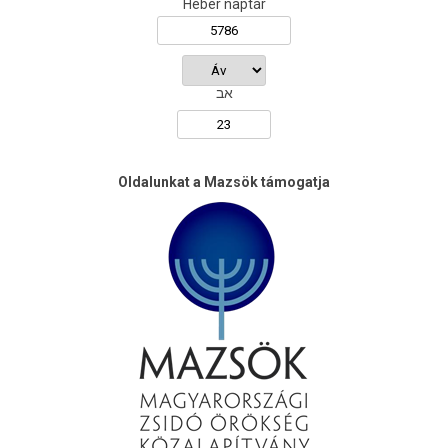
Héber naptár
אב
Oldalunkat a Mazsök támogatja