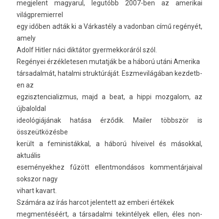
meg­jelent magyarul, legutóbb 2007-ben az amerikai
világpremier­rel
egy időben adták ki a Várkastély a vadon­ban című regényét,
amely
Adolf Hitl­er náci diktátor gyer­mekkoráról szól.
Regényei érzék­letes­en mutat­ják be a háború utáni Amerika
tár­sadal­mát, hatal­mi struk­túráját. Eszmevilágában kez­detb­
en az
eg­ziszten­cializ­mus, majd a beat, a hippi moz­galom, az
újbalold­al
ideológiájának hatása érződik. Mail­er többször is
összeütközésbe
került a feminis­tákk­al, a háború híveivel és másokk­al,
aktuális
események­hez fűzött el­lentmon­dásos kom­mentár­jaiv­al
sokszor nagy
vihart kavart.
Számára az írás har­cot jelen­tett az em­beri értékek
meg­mentéséért, a tár­sadal­mi tekin­télyek ellen, éles non­