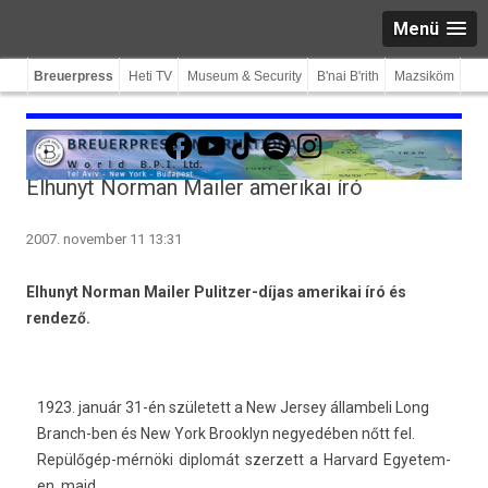
Menü
Breuerpress
Heti TV
Museum & Security
B'nai B'rith
Mazsiköm
Facebook
YouTube
TikTok
Spotify
Instagram
Elhunyt Norman Mailer amerikai író
2007. november 11 13:31
Elhunyt Norman Mailer Pulitzer-díjas amerikai író és
rendező.
1923. január 31-én született a New Jer­sey állam­beli Long
Branch-ben és New York Brook­lyn negyedéb­en nőtt fel.
Repülőgép-mérnöki di­plomát szer­zett a Har­vard Egyetem­
en, majd