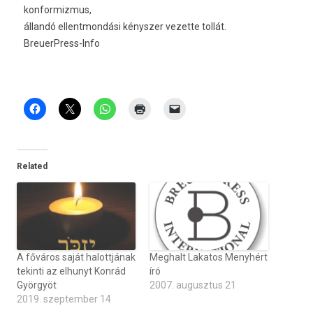
kon­formiz­mus,
állandó el­lentmon­dási kénysz­er vezet­te tollát.
BreuerPress-Info
Related
A főváros saját halottjának
Meghalt Lakatos Menyhért
tekinti az elhunyt Konrád
író
Györgyöt
2007. augusztus 21
2019. szeptember 14