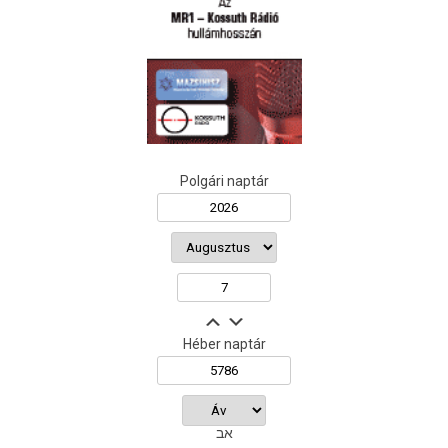
Polgári naptár
Héber naptár
אב