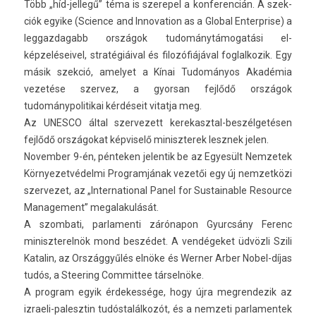
Több „híd-jellegű” téma is szerepel a kon­feren­cián. A szek­
ciók egyike (Sci­ence and In­nova­tion as a Glob­al En­terpr­ise) a
leg­gazdagabb országok tudománytámogatási el­
képzeléseivel, stratégiáival és filozófiájával fog­lalkozik. Egy
másik szek­ció, amelyet a Kínai Tudományos Akadémia
vezetése szer­vez, a gyor­san fejlődő országok
tudománypolitikai kérdéseit vitat­ja meg.
Az UN­ES­CO által szer­vezett kerekasztal-beszélgetésen
fejlődő országokat kép­viselő miniszterek lesznek jelen.
Novemb­er 9-én, pén­tek­en jelen­tik be az Egyesült Nem­zetek
Kör­nyezet­védel­mi Pro­gram­jának vezetői egy új nem­zetközi
szer­vezet, az „In­ter­nation­al Panel for Sus­tain­able Re­sour­ce
Man­age­ment” megalakulását.
A szom­bati, par­lamen­ti zárónapon Gyurcsány Ferenc
miniszterel­nök mond beszédet. A vendégeket üdvözli Szili
Katalin, az Országgyűlés elnöke és Wern­er Arber Nobel-díjas
tudós, a Steer­ing Com­mit­tee társelnöke.
A pro­gram egyik érdekes­sége, hogy újra meg­rendezik az
izraeli-palesztin tudóstalálkozót, és a nem­zeti par­lamen­tek