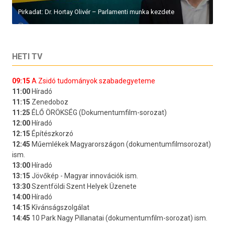
Pirkadat: Dr. Hortay Olivér – Parlamenti munka kezdete
HETI TV