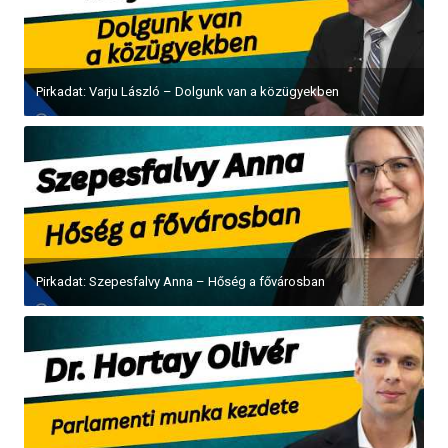
Pirkadat: Varju László – Dolgunk van a közügyekben
Pirkadat: Szepesfalvy Anna – Hőség a fővárosban