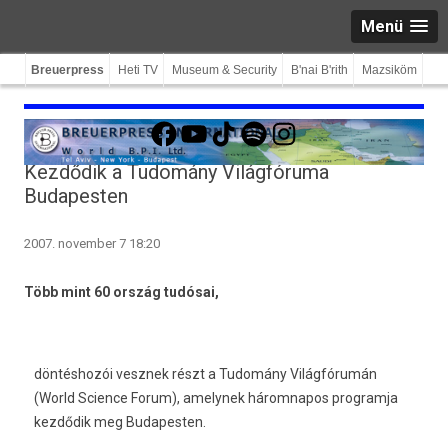
Menü
Breuerpress
Heti TV
Museum & Security
B'nai B'rith
Mazsiköm
Facebook
YouTube
TikTok
Spotify
Instagram
Kezdődik a Tudomány Világfóruma
Budapesten
2007. november 7 18:20
Több mint 60 ország tudósai,
döntéshozói vesznek részt a Tudomány Világfórumán
(World Science Forum), amelynek háromnapos programja
kezdődik meg Budapesten.