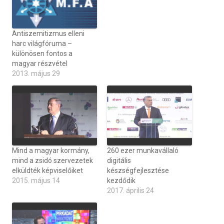
Antiszemitizmus elleni
harc világfóruma –
különösen fontos a
magyar részvétel
2013. május 29
Mind a magyar kormány,
260 ezer munkavállaló
mind a zsidó szervezetek
digitális
elküldték képviselőiket
készségfejlesztése
2015. május 14
kezdődik
2017. április 24