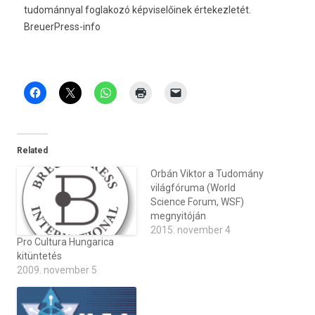
tudománnyal fog­lakozó kép­viselőinek értekez­letét.
BreuerPress-info
Related
Orbán Viktor a Tudomány
világfóruma (World
Science Forum, WSF)
megnyitóján
2015. november 4
Pro Cultura Hungarica
kitüntetés
2009. november 5