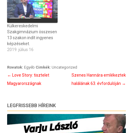
Külkereskedelmi
Szakgimnázium összesen
13 szakon indít ingyenes
képzéseket.
2019. július 16
Rovatok:
Egyéb
Cimkék:
Uncategorized
Bejegyzés
←
Love Story: tisztelet
Szenes Hannára emlékeztek
navigáció
Magyarországnak
halálának 63. évfordulóján
→
LEGFRISSEBB HÍREINK