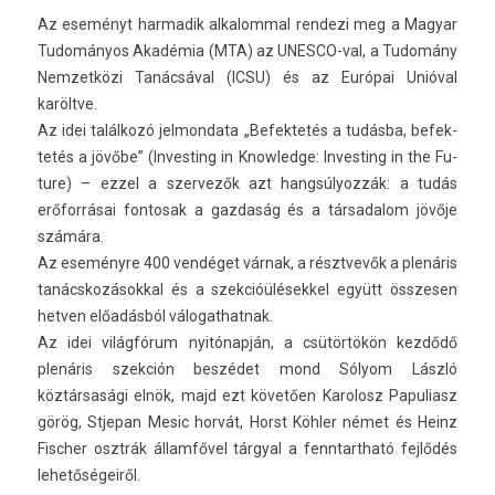
Az eseményt har­madik al­kalomm­al re­ndezi meg a Magyar
Tudományos Akadémia (MTA) az UNESCO-val, a Tudomány
Nem­zetközi Tanácsával (ICSU) és az Európai Unióval
karöltve.
Az idei találkozó jel­mondata „Be­fek­tetés a tudásba, be­fek­
tetés a jövőbe” (In­vest­ing in Know­ledge: In­vest­ing in the Fu­
ture) – ezzel a szer­vezők azt hangsúlyozzák: a tudás
erőforrásai fon­tosak a gaz­daság és a tár­sadalom jövője
számára.
Az eseményre 400 vendéget várnak, a résztvevők a plenáris
tanácskozásokk­al és a szek­cióülések­kel együtt összes­en
hetv­en előadásból válogat­hatnak.
Az idei világfórum nyitónapján, a csütörtökön kezdődő
plenáris szek­ción beszédet mond Sólyom László
köztársasági elnök, majd ezt követően Karolosz Papuliasz
görög, Stjepan Mesic horvát, Horst Köhler német és Heinz
Fisch­er osztrák államfővel tárgyal a fenntartható fejlődés
lehetőségeiről.