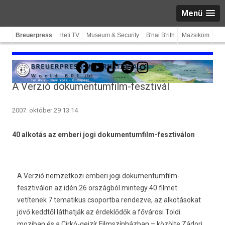
Menü
Breuerpress
Heti TV
Museum & Security
B'nai B'rith
Mazsiköm
Facebook
YouTube
TikTok
Spotify
Instagram
A Verzió dokumentumfilm-fesztivál
2007. október 29 13:14
40 alkotás az emberi jogi dokumentumfilm-fesztiválon
A Verzió nemzetközi emberi jogi dokumentumfilm-
fesztiválon az idén 26 országból mintegy 40 filmet
vetítenek 7 tematikus csoportba rendezve, az alkotásokat
jövő keddtől láthatják az érdeklődők a fővárosi Toldi
moziban és a Cirkó-gejzír Filmszínházban – közölte Zádori