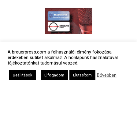
Polgári naptár
A breuerpress.com a felhasználói élmény fokozása
érdekében sütiket alkalmaz. A honlapunk használatával
tájékoztatónkat tudomásul veszed.
Bővebben
Beállítások
Elfogadom
Elutasítom
Héber naptár
אב