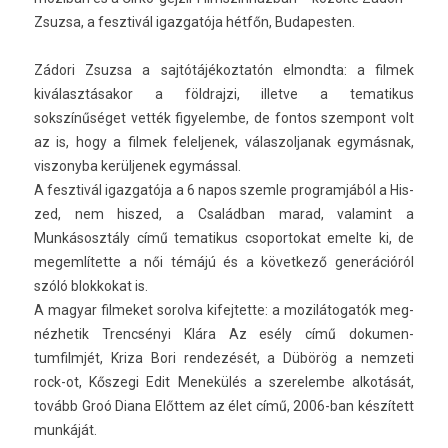
Zsuzsa, a fesztivál igazgatója hétfőn, Budapesten.
Zádori Zsuz­sa a saj­tótájékoz­tatón el­mondta: a fil­mek
kiválasztásakor a földraj­zi, il­let­ve a tematikus
sokszínűséget vették figyelem­be, de fon­tos szem­pont volt
az is, hogy a fil­mek felel­jenek, válas­zoljanak egymásnak,
vis­zonyba kerül­jenek egymással.
A fesztivál igaz­gatója a 6 napos szem­le pro­gram­jából a His­
zed, nem his­zed, a Családban marad, valamint a
Munkásosztály című tematikus csopor­tokat em­el­te ki, de
megem­lítet­te a női témájú és a követ­kező generációról
szóló blok­kokat is.
A magyar fil­meket sorol­va kifej­tette: a mozilátogatók meg­
nézhetik Trencsényi Klára Az esély című dokumen­
tumfilmjét, Kriza Bori re­ndezését, a Dübörög a nem­zeti
rock-ot, Kőszegi Edit Menekülés a szerelem­be alkotását,
tovább Groó Diana Előttem az élet című, 2006-ban készített
munkáját.