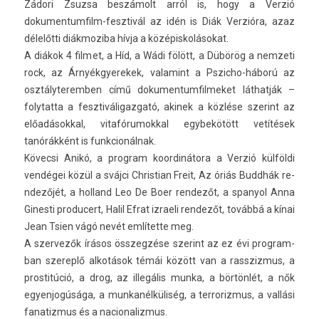
Zádori Zsuz­sa beszámolt arról is, hogy a Verzió
dokumentumfilm-fesztivál az idén is Diák Verzióra, azaz
délelőtti di­ák­moziba hívja a középis­kolásokat.
A diákok 4 fil­met, a Híd, a Wádi fölött, a Dübörög a nem­zeti
rock, az Árnyék­gyerekek, valamint a Pszicho-háború az
osztályteremb­en című dokumen­tumfil­meket láthatják –
folytat­ta a fesztiváligaz­gató, akinek a közlése szerint az
előadásokk­al, vitafórumokk­al egybekötött vetítések
tanórákként is funkcionál­nak.
Kövecsi Anikó, a pro­gram koor­dinátora a Verzió külföldi
vendégei közül a svájci Chris­tian Freit, Az óriás Buddhák re­
ndezőjét, a hol­land Leo De Boer re­ndezőt, a spanyol Anna
Gines­ti pro­ducert, Halil Efrat iz­raeli re­ndezőt, továbbá a kínai
Jean Tsien vágó nevét említette meg.
A szer­vezők írásos összeg­zése szerint az ez évi pro­gram­
ban szereplő alkotások témái között van a rassziz­mus, a
pro­stitúció, a drog, az illegális munka, a börtönlét, a nők
egyen­jogúsága, a mun­kanél­küliség, a ter­roriz­mus, a vallási
fanatiz­mus és a nacionaliz­mus.