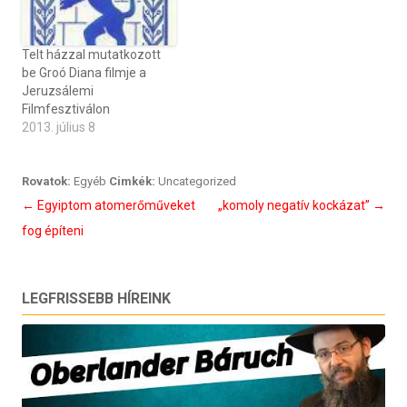
Telt házzal mutatkozott
be Groó Diana filmje a
Jeruzsálemi
Filmfesztiválon
2013. július 8
Rovatok:
Egyéb
Cimkék:
Uncategorized
Bejegyzés
←
Egyiptom atomerőműveket
„komoly negatív kockázat”
→
navigáció
fog építeni
LEGFRISSEBB HÍREINK