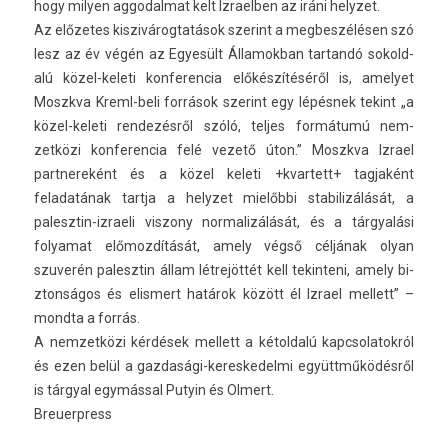
hogy mily­en ag­godal­mat kelt Iz­raelb­en az iráni helyzet.
Az előzetes kis­zivárog­tatások szerint a meg­beszélés­en szó
lesz az év végén az Egyesült Államok­ban tar­tandó sokold­
alú közel-keleti kon­feren­cia előkészítéséről is, amelyet
Moszkva Kreml-beli források szerint egy lépésnek tekint „a
közel-keleti re­ndezés­ről szóló, tel­jes formátumú nem­
zetközi kon­feren­cia felé vezető úton.” Moszkva Iz­rael
partnereként és a közel keleti +kvar­tett+ tag­jaként
feladatának tartja a helyzet mielőbbi stabilizálását, a
palesztin-izraeli vis­zony nor­malizálását, és a tárgyalási
folyamat előmozdítását, amely végső céljának olyan
szuverén palesztin állam létrejöttét kell tekin­teni, amely bi­
zton­ságos és elis­mert határok között él Iz­rael mel­lett” –
mondta a forrás.
A nem­zetközi kérdések mel­lett a kétold­alú kapcsolatok­ról
és ezen belül a gazdasági-kereskedelmi együttműködésről
is tárgyal egymással Putyin és Ol­mert.
Breuerpress