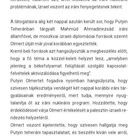
problémának, Iz­rael vis­zont az iráni fenyegetés­nek tekint.
A látogatásra alig két napp­al azután került sor, hogy Putyin
Teheránban tár­gyalt Mahmúd Ah­madinez­sád iráni
államfővel, de moszkvai iz­raeli di­plomáciai források szerint
Ol­mert útját már jóval korábban egyez­tették.
Kreml-beli források azt hangsúlyozták a meg­beszélés előtt,
hogy a fő téma a közzel-keleti helyzet lesz, „amelyb­en
jelen­leg a békefolyamat felújítását szolgáló kapcsolat­
felvételek ak­tivizálódása figyel­hető meg”.
Putyin Ol­mertet fogad­va nyom­ban han­gsúlyoz­ta, hogy
szívesen tájékoz­tatja vendégét két napp­al korábbi iráni tár­
gyalásainak eredményeiről, mert tudja, men­nyire nyug­
talanít­ja őt az iráni nukleáris pro­gram. Hozzátette, hogy
érdeklődéssel várja Ol­mert értékelését a palesztin-izraeli re­
ndezés helyzetéről.
Ol­mert vis­zont kijelen­tette, hogy szívesen hallgat­ja meg
Putyin teheráni tapasztalatait, és beszélni kíván vele arról,