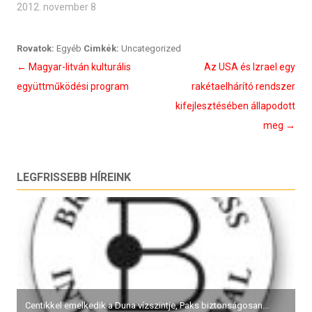
2012. november 8
Rovatok:
Egyéb
Cimkék:
Uncategorized
Bejegyzés
←
Magyar-litván kulturális
Az USA és Izrael egy
navigáció
együttműködési program
rakétaelhárító rendszer
kifejlesztésében állapodott
meg
→
LEGFRISSEBB HÍREINK
Centikkel emelkedik a Duna vízszintje, Paks biztonságosan...