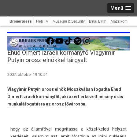
Menü
Breuerpress
Heti TV
Museum & Security
B'nai B'rith
Mazsiköm
Facebook
YouTube
TikTok
Spotify
Instagram
Ehud Olmert izraeli kormányfő Vlagyimir
Putyin orosz elnökkel tárgyalt
2007. október 19 10:54
Vlagyimir Putyin orosz elnök Moszkvában fogadta Ehud
Olmert izraeli kormányfőt, aki azért érkezett néhány órás
munkalátogatásra az orosz fővárosba,
hogy az államfővel meg­vitas­sa a közel-keleti helyzet
kérdéseit, valamint azt, amit Moszkva az iráni nukleáris