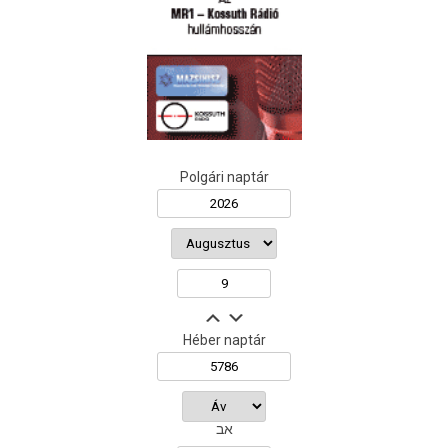
Polgári naptár
Héber naptár
אב