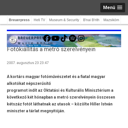
Menü
Breuerpress
Heti TV
Museum & Security
B'nai B'rith
Mazsiköm
Facebook
YouTube
TikTok
Spotify
Instagram
Fotókiállítás a metró szerelvényein
2007. augusztus 23 23:47
A kortárs magyar fotóművészetet és a fiatal magyar
alkotókat népszerűsítő
programot indít az Oktatási és Kulturális Minisztérium a
következő két hónapban a metró szerelvényein összesen
kétszáz fotót láthatnak az utasok – közölte Hiller István
miniszter a tárlat megnyitóján.