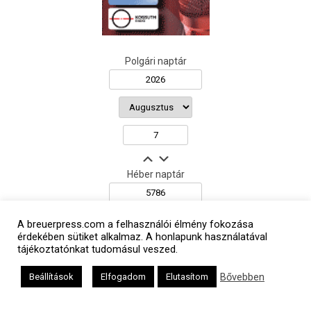
Polgári naptár
Héber naptár
A breuerpress.com a felhasználói élmény fokozása
érdekében sütiket alkalmaz. A honlapunk használatával
אב
tájékoztatónkat tudomásul veszed.
Bővebben
Beállítások
Elfogadom
Elutasítom
Oldalunkat a Mazsök támogatja