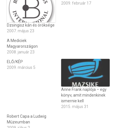
2009. február 17
Dzsingisz kán és öröksége
2007. május 23
A Mediciek
Magyarországon
2008. január 23
ELŐ/KÉP
2009. március 5
Anne Frank naplója – egy
könyv, amit mindenkinek
ismernie kell
2015. május 31
Robert Capa a Ludwig
Múzeumban
2009. július 2