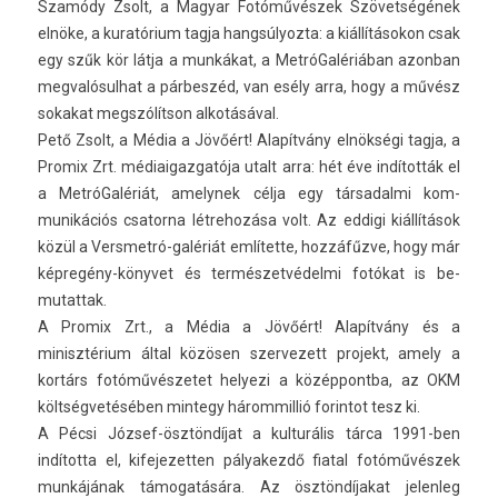
Szamódy Zsolt, a Magyar Fotóművészek Szövetségének
elnöke, a kuratórium tagja han­gsúlyoz­ta: a kiállításokon csak
egy szűk kör látja a munkákat, a MetróGalériában azon­ban
meg­valósul­hat a párbeszéd, van esély arra, hogy a művész
sokakat megszólítson alkotásával.
Pető Zsolt, a Média a Jövőért! Alapítvány elnökségi tagja, a
Pro­mix Zrt. médiaigaz­gatója utalt arra: hét éve indították el
a MetróGalériát, amelynek célja egy tár­sadal­mi kom­
munikációs csator­na lét­rehozása volt. Az ed­digi kiállítások
közül a Versmetró-galériát említette, hozzáfűzve, hogy már
képregény-könyvet és természetvédelmi fotókat is be­
mutat­tak.
A Pro­mix Zrt., a Média a Jövőért! Alapítvány és a
minisztérium által közösen szer­vezett pro­jekt, amely a
kortárs fotóművés­zetet helyezi a közép­pontba, az OKM
költségvetésében min­tegy három­millió forin­tot tesz ki.
A Pécsi József-ösztöndíjat a kul­turális tárca 1991-ben
indította el, kifejezett­en pályakezdő fiat­al fotóművészek
munkájának támogatására. Az ösztöndíjakat jelen­leg