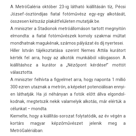
A MetróGaléria október 23-ig látható kiállításán tíz, Pécsi
József-ösztöndíjas fiat­al fotóművész egy-egy alkotását,
összes­en kétszáz plakátfelületen mutat­ják be.
A miniszt­er a Stadionok metróállomáson tar­tott meg­nyitón
el­mondta: a fiat­al fotóművészek komo­ly szak­mai múltat
mondhat­nak magukénak, számos pályázat és díj nyer­tesei.
Hill­er István tájékoz­tatása szerint Nemes At­tila kurátort
kérték fel arra, hogy az alkotók munkáiból válogas­son. A
kiállításhoz a kurátor a „Nézőpont kérdése!” mottót
választot­ta.
A miniszt­er felhívta a figyel­met arra, hogy napon­ta 1 millió
300 ezren utaz­nak a metrón, a képeket poten­ciálisan en­nyi­
en láthatják. Ha jó néhányan a fotók előtt állva el­gondol­
kodnak, meg­tetszik nekik valamelyik alkotás, már elértük a
célun­kat – mondta.
Kiemel­te, hogy a kiállítás-sorozat folytatódik, az év végén a
kortárs magyar képzőművészet jelenik meg a
MetróGalériában.