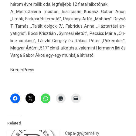
három évre ítélik oda, leg­feljebb 12 fiat­al alkotónak.
A MetróGaléria mos­tani kiállításán Kudász Gábor Arion
„Urnák, Far­kasréti temető”, Rajcsányi Artúr „Mohács”, Dezső
T. Tamás „Talált dol­gok 7.”, Fab­ricius Anna „Háztartási an­
yatig­ris”, Bócsi Krisztián „Gyimesi életút”, Pec­sics Mária „On­
line co­ok­ing”, László Ger­ge­ly és Rákosi Péter „Pókemb­er”,
Magyar Ádám „517” című alkotása, valamint Her­mann Ildi és
Varga Gábor Ákos egy-egy munkája látható.
BreuerPress
Related
Capa-gyűjtemény