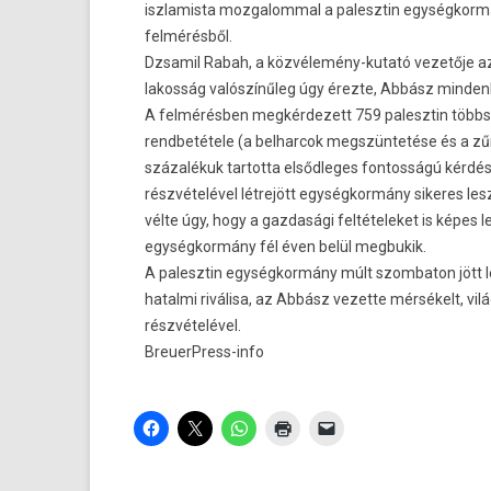
iszlamista mozgalommal a palesztin egységkormán
felmérésből.
Dzsamil Rabah, a közvélemény-kutató vezetője az
lakosság valószínűleg úgy érezte, Abbász minden
A felmérésben megkérdezett 759 palesztin többs
rendbetétele (a belharcok megszüntetése és a zűr
százalékuk tartotta elsődleges fontosságú kérdé
részvételével létrejött egységkormány sikeres le
vélte úgy, hogy a gazdasági feltételeket is képes 
egységkormány fél éven belül megbukik.
A palesztin egységkormány múlt szombaton jött l
hatalmi riválisa, az Abbász vezette mérsékelt, vil
részvételével.
BreuerPress-info