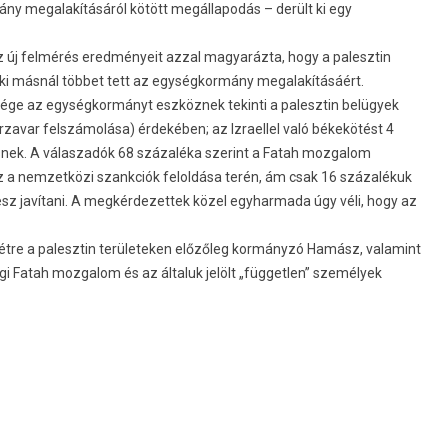
y megalakításáról kötött megállapodás – derült ki egy
 új felmérés eredményeit azzal magyarázta, hogy a palesztin
ki másnál többet tett az egységkormány megalakításáért.
ége az egységkormányt eszköznek tekinti a palesztin belügyek
zavar felszámolása) érdekében; az Izraellel való békekötést 4
snek. A válaszadók 68 százaléka szerint a Fatah mozgalom
sz a nemzetközi szankciók feloldása terén, ám csak 16 százalékuk
lesz javítani. A megkérdezettek közel egyharmada úgy véli, hogy az
étre a palesztin területeken előzőleg kormányzó Hamász, valamint
ági Fatah mozgalom és az általuk jelölt „független” személyek