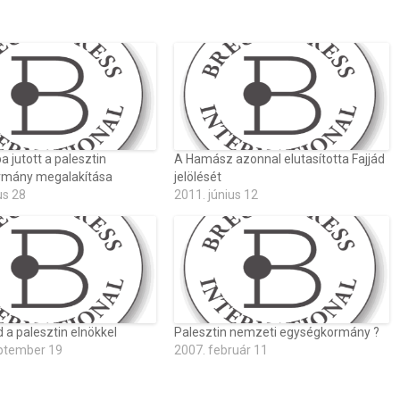
 jutott a palesztin
A Hamász azonnal elutasította Fajjád
rmány megalakítása
jelölését
us 28
2011. június 12
 a palesztin elnökkel
Palesztin nemzeti egységkormány ?
ptember 19
2007. február 11