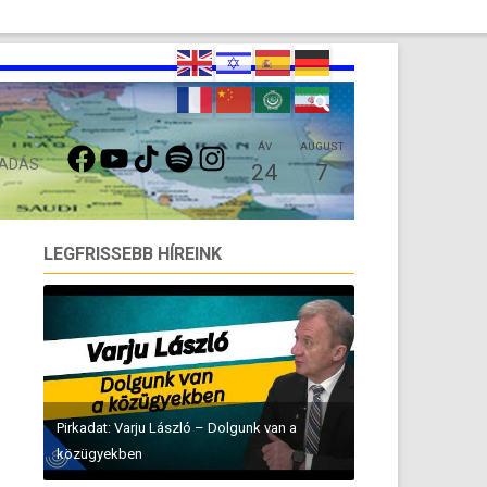
FACEBOOK
YOUTUBE
TIKTOK
SPOTIFY
INSTAGRAM
ÁV
AUGUST
 ADÁS
24
7
LEGFRISSEBB HÍREINK
Pirkadat: Varju László – Dolgunk van a
közügyekben