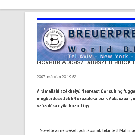
BELFÖLD
KÜLFÖLD
KULTÚRA
SZÍN
EURÓPA
TUDO
VALLÁS
KÖZEL-KELET
Növelte Abbász palesztin elnök
TÁVOL-KELET
2007. március 20 19:52
TENGERENTÚL
A rámalláhi székhelyű Neareast Consulting függe
megkérdezettek 54 százaléka bízik Abbászban, m
százaléka nyilatkozott így.
Növelte a mérsékelt politikusnak tekintett Mahm