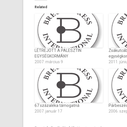
Related
LÉTREJÖTT A PALESZTIN
Zsákutcába
EGYSÉGKORMÁNY
egységko
2007. március 9
2011. júni
67 százaléka támogatná
Párbeszéd
2007. január 17
2006. sze