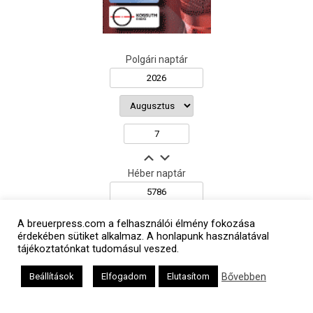
Polgári naptár
Héber naptár
A breuerpress.com a felhasználói élmény fokozása
érdekében sütiket alkalmaz. A honlapunk használatával
אב
tájékoztatónkat tudomásul veszed.
Bővebben
Beállítások
Elfogadom
Elutasítom
Oldalunkat a Mazsök támogatja