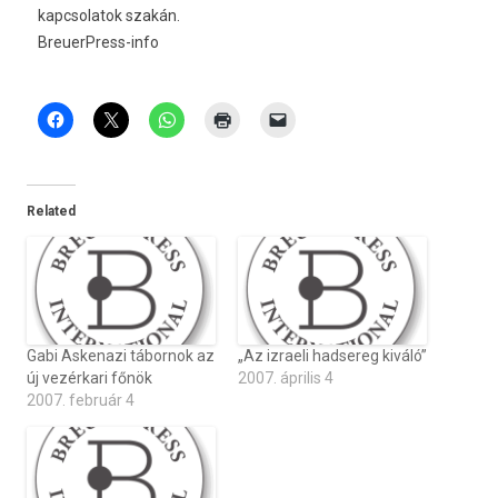
kapcsolatok szakán.
BreuerPress-info
Related
Gabi Askenazi tábornok az
„Az izraeli hadsereg kiváló”
új vezérkari főnök
2007. április 4
2007. február 4