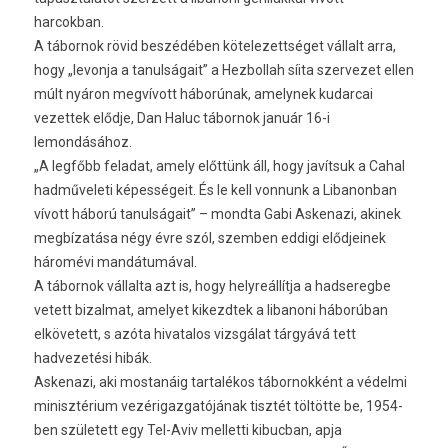
harcokban.
A tábornok rövid beszédében kötelezettséget vállalt arra,
hogy „levonja a tanulságait” a Hezbollah síita szervezet ellen
múlt nyáron megvívott háborúnak, amelynek kudarcai
vezettek elődje, Dan Haluc tábornok január 16-i
lemondásához.
„A legfőbb feladat, amely előttünk áll, hogy javítsuk a Cahal
hadműveleti képességeit. És le kell vonnunk a Libanonban
vívott háború tanulságait” – mondta Gabi Askenazi, akinek
megbízatása négy évre szól, szemben eddigi elődjeinek
háromévi mandátumával.
A tábornok vállalta azt is, hogy helyreállítja a hadseregbe
vetett bizalmat, amelyet kikezdtek a libanoni háborúban
elkövetett, s azóta hivatalos vizsgálat tárgyává tett
hadvezetési hibák.
Askenazi, aki mostanáig tartalékos tábornokként a védelmi
minisztérium vezérigazgatójának tisztét töltötte be, 1954-
ben született egy Tel-Aviv melletti kibucban, apja