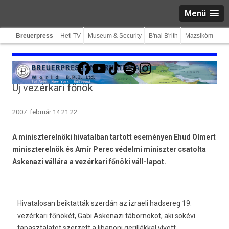
Menü
Breuerpress
Heti TV
Museum & Security
B'nai B'rith
Mazsiköm
Facebook
YouTube
TikTok
Spotify
Instagram
Új vezérkari főnök
2007. február 14 21:22
A miniszterelnöki hivatalban tartott eseményen Ehud Olmert
miniszterelnök és Amír Perec védelmi miniszter csatolta
Askenazi vállára a vezérkari főnöki váll-lapot.
Hivatalosan beiktatták szerdán az izraeli hadsereg 19.
vezérkari főnökét, Gabi Askenazi tábornokot, aki sokévi
tapasztalatot szerzett a libanoni gerillákkal vívott