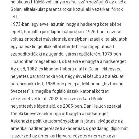
holokauszt-túlélő volt, anyja szíriai származású. Ő az első a
Golani elitalakulat parancsnokai közül, aki vezérkari főnök
lett.
1973-ban, egy évvel azután, hogy a hadsereg kötelékébe
lépett, harcolt a jóm-kipúri háborúban. 1976-ban részese
volt az entebbei műveletnek, amelyben izraeli elitalakulatok
egy palesztin gerillák által eltérített repülőgép utasait
szabadították ki az ugandai város repülőterén. 1978-ban
Libanonban megsebesült, s két évre elhagyta a hadsereget.
Az első, 1982-es libanoni háború alatt a Golani elitegység
helyettes parancsnoka volt, négy évvel később az alakulat
parancsnoka lett, 1988-ban pedig a déllibanoni „biztonsági
övezetet” is magába foglaló északi katonai körzet
vezetését vette át. 2002-ben a vezérkari főnök
helyettesévé lépett elő, de 2005-ben, Dan Haluc vezérkai
főnöki kinevezésekor újra otthagyta a hadsereget.
Askenazi a politikatudományokban is jártas, elvégezte az
amerikai haditengerészeti akadémiát, s gazdasági diplomát
is szerzett az amerikai Harvard egyetem nemzetközi