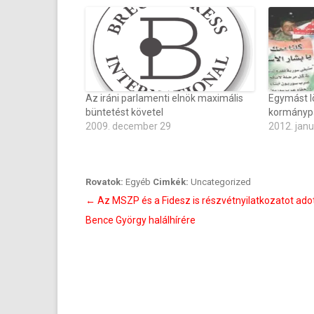
Az iráni parlamenti elnök maximális
Egymást lö
büntetést követel
kormánypá
2009. december 29
2012. janu
Rovatok:
Egyéb
Cimkék:
Uncategorized
Bejegyzés
←
Az MSZP és a Fidesz is részvétnyilatkozatot adot
navigáció
Bence György halálhírére