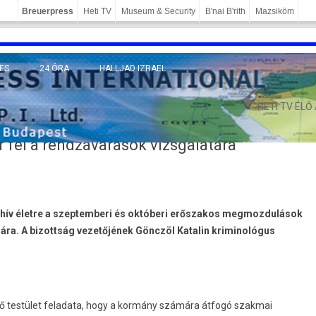
Breuerpress
Heti TV
Museum & Security
B'nai B'rith
Mazsiköm
ES
24 ÓRA
HALLJAD IZRAEL
MÁNY
HETI TV ÉLŐ
 fel a rendzavarások vizsgálatára
 hív életre a szeptemberi és októberi erőszakos megmozdulások
ára. A bizottság vezetőjének Gönczöl Katalin kriminológus
dő testület feladata, hogy a kormány számára átfogó szakmai