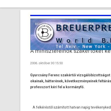
BELFÖLD
KÜLFÖLD
KULTÚRA
SZÍN
EURÓPA
TUDO
VALLÁS
KÖZEL-KELET
A miniszterelnök szakértőket kér
TÁVOL-KELET
2006. október 30 15:50
TENGERENTÚL
Gyurcsány Ferenc szakértői vizsgálóbizottságot
okainak, hátterének, következményeinek feltárás
professzort kéri fel a kormányfő.
A felkéréstől számított hatvan napig tevékenyke