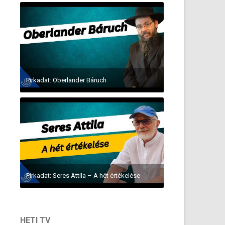
Pirkadat: Oberlander Báruch
Pirkadat: Seres Attila – A hét értékelése
HETI TV