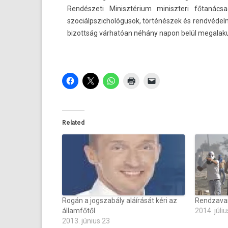
Rendészeti Minisztérium miniszteri főtanácsa
szociálpszic­hológusok, történészek és rendvédel
bi­zottság várhatóan néhány napon belül megalakul
Related
Rogán a jogszabály aláírását kéri az
Rendzava
államfőtől
2014. júliu
2013. június 23