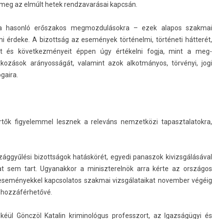
 meg az elmúlt hetek rendzavarásai kapcsán.
 hasonló erős­zakos meg­mozdulások­ra – ezek al­apos szak­mai
 érdeke. A bi­zottság az események történelmi, történeti hátterét,
nyeit és követ­kezményeit éppen úgy értékelni fogja, mint a meg­
­kozások arányosságát, valamint azok al­kot­mányos, törvényi, jogi
ogaira.
ők figyelem­mel lesznek a releváns nem­zetközi tapasztalatok­ra,
ggyűlési bi­zottságok hatáskörét, egyedi panas­zok kivizsgálásáv­al
t sem tart. Ugyanak­kor a miniszterel­nök arra kérte az országos
események­kel kapcsolatos szak­mai vizsgálataikat novemb­er végéig
k hozzáférhetővé.
nökéül Gönczöl Katalin kriminológus pro­fesszort, az Igazságügyi és