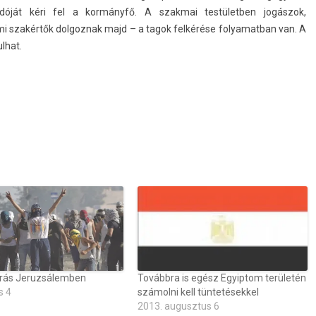
dóját kéri fel a kormányfő. A szak­mai tes­tületb­en jogászok,
mi szakértők dol­goznak majd – a tagok felkérése folyamat­ban van. A
­hat.
rás Jeruzsálemben
Továbbra is egész Egyiptom területén
s 4
számolni kell tüntetésekkel
2013. augusztus 6