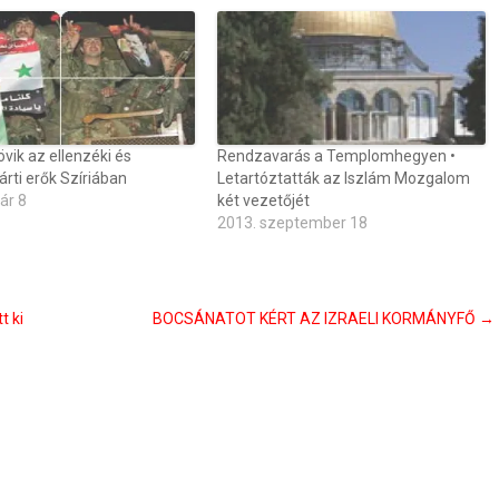
vik az ellenzéki és
Rendzavarás a Templomhegyen •
rti erők Szíriában
Letartóztatták az Iszlám Mozgalom
ár 8
két vezetőjét
2013. szeptember 18
t ki
BOCSÁNATOT KÉRT AZ IZRAELI KORMÁNYFŐ
→