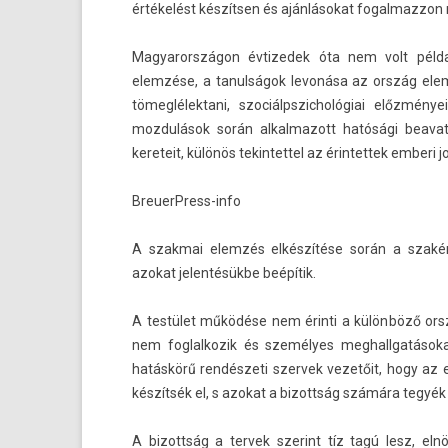
értékelést készítsen és ajánlásokat fogalmazzon
Magyarországon évtizedek óta nem volt példa
elemzése, a tanul­ságok levonása az ország elemi
tömeg­lélek­tani, szociálpszic­hológiai előzmé
mozdulások során al­kal­mazott hatósági be­avat
kereteit, különös tekin­tettel az érin­tettek em­beri j
BreuerPress-info
A szak­mai elemzés elkészítése során a szakért
azokat jelen­tésük­be beépítik.
A testület működése nem érinti a különböző orszá
nem fog­lalkozik és személyes meg­hallgatásoka
hatáskörű rendészeti szer­vek vezetőit, hogy az 
készítsék el, s azokat a bi­zottság számára tegyé
A bi­zottság a ter­vek szerint tíz tagú lesz, el