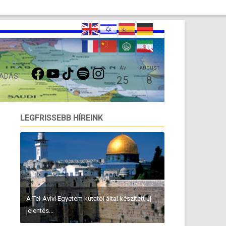
FACEBOOK
YOUTUBE
TIKTOK
SPOTIFY
INSTAGRAM
ÁV
AUGUST
 ADÁS
25
8
LEGFRISSEBB HÍREINK
A Tel-Avivi Egyetem kutatói által készített új
jelentés...