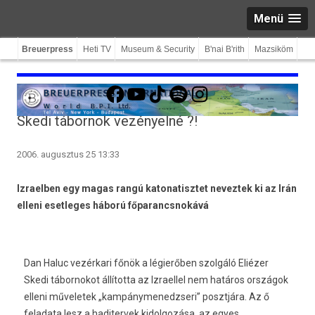
Menü
Breuerpress
Heti TV
Museum & Security
B'nai B'rith
Mazsiköm
Facebook
YouTube
TikTok
Spotify
Instagram
Skedi tábornok vezényelné ?!
2006. augusztus 25 13:33
Izraelben egy magas rangú katonatisztet neveztek ki az Irán
elleni esetleges háború főparancsnokává
Dan Haluc vezérkari főnök a légierőben szolgáló Eliézer
Skedi tábornokot állította az Izraellel nem határos országok
elleni műveletek „kampánymenedzseri” posztjára. Az ő
feladata lesz a haditervek kidolgozása, az egyes