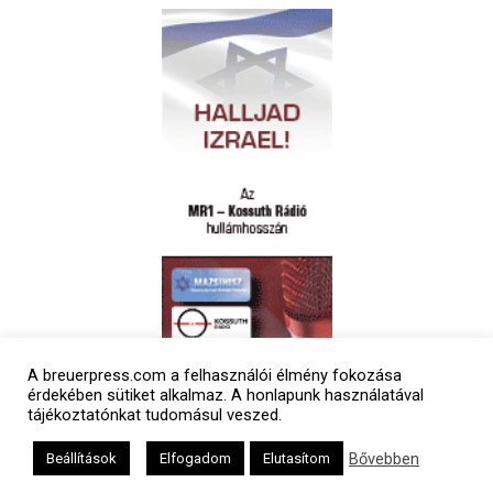
A breuerpress.com a felhasználói élmény fokozása
Polgári naptár
érdekében sütiket alkalmaz. A honlapunk használatával
tájékoztatónkat tudomásul veszed.
Bővebben
Beállítások
Elfogadom
Elutasítom