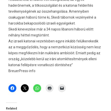
haderőnemek, a titkosszolgálat és a katonai felderítés
tevékenységének az összehangolása. Amennyiben
csakugyan háború törne ki, Skedi tábornok vezényelné a
harcokba bekapcsolódó izraeli egységeket.
Skedi kinevezése már a 34 napos libanoni háború előtt
néhány héttel megtörtént.
Az izraeli katonai vezetésben egyre inkább felülkerekedik
az a meggyőződés, hogy a nemzetközi közösség nem lesz
képes megfékezni Irán nukleáris ambícióit. Emiatt pedig az
ország „közelebb kerül az iráni atomlétesítmények elleni
katonai fellépésre vonatkozó döntéshez”
BreuerPress-info
Related