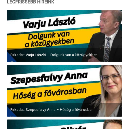
LEGFRISSEBB HÍREINK
Pirkadat: Varju László – Dolgunk van a közügyekben
Pirkadat: Szepesfalvy Anna – Hőség a fővárosban