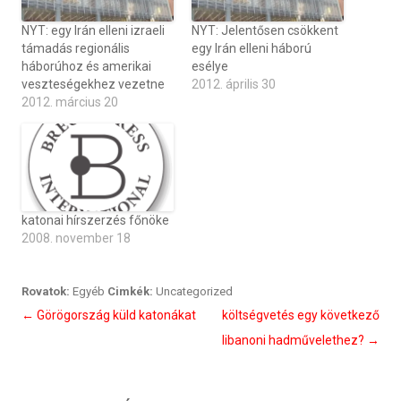
NYT: egy Irán elleni izraeli
NYT: Jelentősen csökkent
támadás regionális
egy Irán elleni háború
háborúhoz és amerikai
esélye
veszteségekhez vezetne
2012. április 30
2012. március 20
katonai hírszerzés főnöke
2008. november 18
Rovatok:
Egyéb
Cimkék:
Uncategorized
Bejegyzés
←
Görögország küld katonákat
költségvetés egy következő
navigáció
libanoni hadművelethez?
→