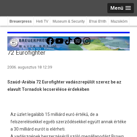
Menü
Breuerpress
Heti TV
Museum & Security
B'nai B'rith
Mazsiköm
Facebook
YouTube
TikTok
Spotify
Instagram
72 Eurofighter
2006. augusztus 18 12:39
Szaúd-Arábia 72 Eurofighter vadászrepülőt szerez be az
elavult Tornadok lecserélése érdekében
Az üzlet legalább 15 milliárd euró értékű, de a
felszerelésekkel egyéb szerződésekkel együtt annak értéke
a 30 milliárd eurót is elérheti.
A vadászgépek beszerzéséről szóló megállapodást Brown