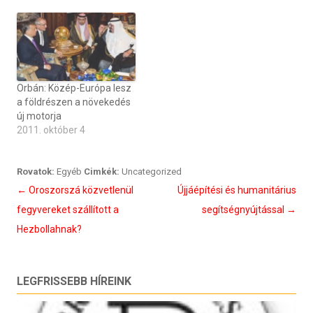
Orbán: Közép-Európa lesz
a földrészen a növekedés
új motorja
2011. október 4
Rovatok:
Egyéb
Cimkék:
Uncategorized
Bejegyzés
←
Oroszorszá közvetlenül
Újjáépítési és humanitárius
navigáció
fegyvereket szállított a
segítségnyújtással
→
Hezbollahnak?
LEGFRISSEBB HÍREINK