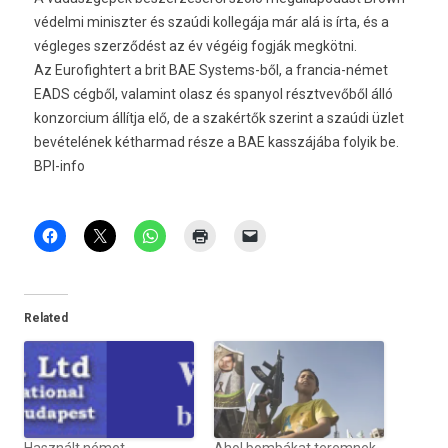
védelmi miniszter és szaúdi kollegája már alá is írta, és a
végleges szerződést az év végéig fogják megkötni.
Az Eurofightert a brit BAE Systems-ből, a francia-német
EADS cégből, valamint olasz és spanyol résztvevőből álló
konzorcium állítja elő, de a szakértők szerint a szaúdi üzlet
bevételének kétharmad része a BAE kasszájába folyik be.
BPI-info
Related