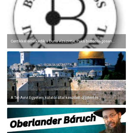
Centikkel emelkedik a Duna vízszintje, Paks biztonságosan...
A Tel-Avivi Egyetem kutatói által készített új jelentés...