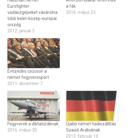
Használt német
Ahol bombákat teremnek
Eurofighter
a fák
vadászgépeket vásárolna
2016. május 23
több kelet-közép-európai
ország
2012. január 5
Évtizedes csúcson a
német fegyverexport
2011. december 7
Fegyverek a diktatúráknak
Újabb német hadiszállítás
2016. május 30
Szaúd-Arábiának
2013. február 10