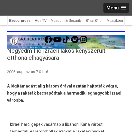
Menü
Breuerpress
Heti TV
Museum & Security
B'nai B'rith
Mazsiköm
Facebook
YouTube
TikTok
Spotify
Instagram
Negyedmillió izraeli lakos kényszerült
otthona elhagyására
2006. augusztus 7 01:16
A légitámadást alig három órával azután hajtották végre,
hogy a rakéták becsapódtak a harmadik legnagyobb izraeli
városba.
Izrael harci gépek vasárnap a libanoni Kana várost
támadták, és lerombolták azokat a rakétakilövőket,