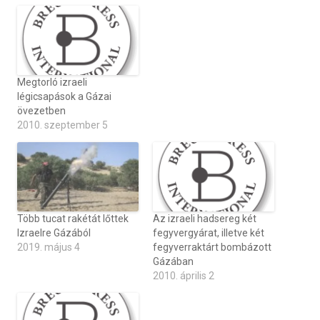
Megtorló izraeli
légicsapások a Gázai
övezetben
2010. szeptember 5
Több tucat rakétát lőttek
Az izraeli hadsereg két
Izraelre Gázából
fegyvergyárat, illetve két
2019. május 4
fegyverraktárt bombázott
Gázában
2010. április 2