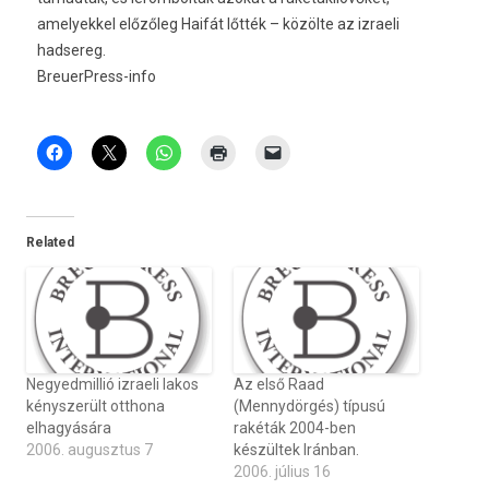
amelyekkel előzőleg Haifát lőtték – közölte az izraeli
hadsereg.
BreuerPress-info
Related
Negyedmillió izraeli lakos
Az első Raad
kényszerült otthona
(Mennydörgés) típusú
elhagyására
rakéták 2004-ben
2006. augusztus 7
készültek Iránban.
2006. július 16