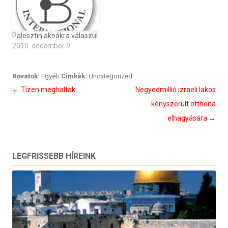
Palesztin aknákra válaszul
2010. december 9
Rovatok:
Egyéb
Cimkék:
Uncategorized
Bejegyzés
←
Tízen meghaltak
Negyedmillió izraeli lakos
navigáció
kényszerült otthona
elhagyására
→
LEGFRISSEBB HÍREINK