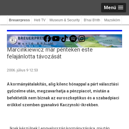
Menü
Breuerpress
Heti TV
Museum & Security
B'nai B'rith
Mazsiköm
Facebook
YouTube
TikTok
Spotify
Instagram
Marcinkiewicz már pénteken este
felajánlotta távozását
2006. július 9 12:53
A kormányátalakítás, alig kilenc hónappal a párt választási
győzelme után, megzavarhatja a pénzpiacot, miután a
befektetők nem bíznak az euroszkeptikus és a szabadpiaci
erőkkel szemben gyanakvó Kaczynski-ikrekben.
Ikrek készülnek Lengyelország kormányzására, miután