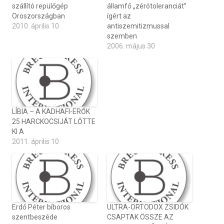
szállító repülőgép
államfő „zérótoleranciát”
Oroszországban
ígért az
2010. április 10
antiszemitizmussal
szemben
2006. május 30
LÍBIA – A KADHAFI-ERŐK
25 HARCKOCSIJÁT LŐTTE
KI A
2011. április 10
Erdő Péter bíboros
ULTRA-ORTODOX ZSIDÓK
szentbeszéde
CSAPTAK ÖSSZE AZ