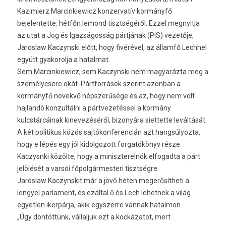
Kazimierz Marcinkiewicz konzervatív kormányfő
bejelentette: hétfőn lemond tisztségéről. Ezzel megnyitja
az utat a Jog és Igazságosság pártjának (PiS) vezetője,
Jaroslaw Kaczynski előtt, hogy fivérével, az államfő Lechhel
együtt gyakorolja a hatalmat.
Sem Marcinkiewicz, sem Kaczynski nem magyarázta meg a
személycsere okát. Pártforrások szerint azonban a
kormányfő növekvő népszerűsége és az, hogy nem volt
hajlandó konzultálni a pártvezetéssel a kormány
kulcstárcáinak kinevezéséről, bizonyára siettette leváltását.
A két politikus közös sajtókonferencián azt hangsúlyozta,
hogy e lépés egy jól kidolgozott forgatókönyv része.
Kaczysnki közölte, hogy a miniszterelnök elfogadta a párt
jelölését a varsói főpolgármesteri tisztségre.
Jaroslaw Kaczynskit már a jövő héten megerősítheti a
lengyel parlament, és ezáltal ő és Lech lehetnek a világ
egyetlen ikerpárja, akik egyszerre vannak hatalmon.
„Úgy döntöttünk, vállaljuk ezt a kockázatot, mert