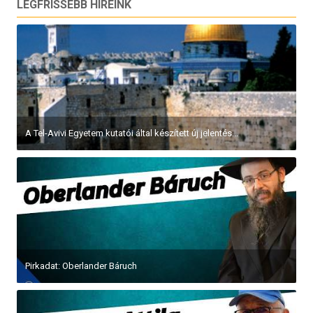
LEGFRISSEBB HÍREINK
A Tel-Avivi Egyetem kutatói által készített új jelentés...
Pirkadat: Oberlander Báruch