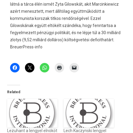
látná a tárca élén ismét Zyta Gilowskát, akit Marcinkiewicz
azért menesztett, mert állítólag együttműködött a
kommunista korszak titkos rendőrségével. Ezzel
Gilowskának együtt eltökélt szándéka, hogy fenntartsa a
fegyelmezett pénzügyi politikát, és ne lépje túl a 30 milliárd
zlotys (9,52 milliárd dolláros) költségvetési deficithatárt.
BreuerPress-info
Related
Lezuhant a lengyel elnököt
Lech Kaczynski lengyel