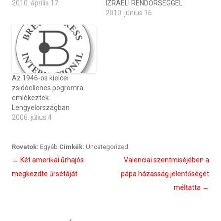
2010. április 17
IZRAELI RENDŐRSÉGGEL
2010. június 16
Az 1946-os kielcei
zsidóellenes pogromra
emlékeztek
Lengyelországban
2006. július 4
Rovatok:
Egyéb
Cimkék:
Uncategorized
Bejegyzés
←
Két amerikai űrhajós
Valenciai szentmiséjében a
navigáció
megkezdte űrsétáját
pápa házasság jelentőségét
méltatta
→