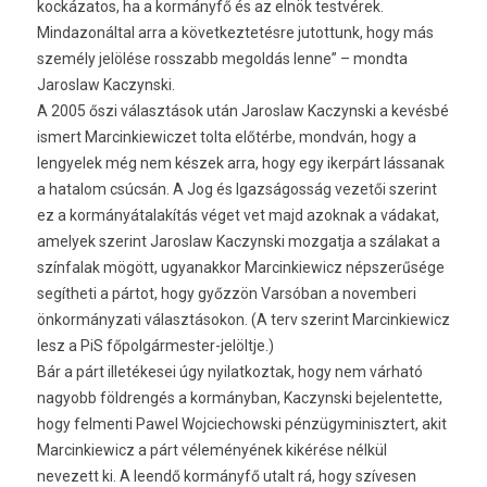
kockázatos, ha a kormányfő és az elnök testvérek.
Mindazonáltal arra a következtetésre jutottunk, hogy más
személy jelölése rosszabb megoldás lenne” – mondta
Jaroslaw Kaczynski.
A 2005 őszi választások után Jaroslaw Kaczynski a kevésbé
ismert Marcinkiewiczet tolta előtérbe, mondván, hogy a
lengyelek még nem készek arra, hogy egy ikerpárt lássanak
a hatalom csúcsán. A Jog és Igazságosság vezetői szerint
ez a kormányátalakítás véget vet majd azoknak a vádakat,
amelyek szerint Jaroslaw Kaczynski mozgatja a szálakat a
színfalak mögött, ugyanakkor Marcinkiewicz népszerűsége
segítheti a pártot, hogy győzzön Varsóban a novemberi
önkormányzati választásokon. (A terv szerint Marcinkiewicz
lesz a PiS főpolgármester-jelöltje.)
Bár a párt illetékesei úgy nyilatkoztak, hogy nem várható
nagyobb földrengés a kormányban, Kaczynski bejelentette,
hogy felmenti Pawel Wojciechowski pénzügyminisztert, akit
Marcinkiewicz a párt véleményének kikérése nélkül
nevezett ki. A leendő kormányfő utalt rá, hogy szívesen