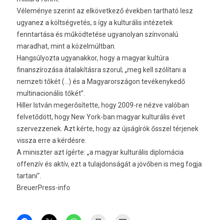
Véleménye szerint az elkövetkező években tartható lesz
ugyanez a költségvetés, s így a kulturális intézetek
fenntartása és működtetése ugyanolyan színvonalú
maradhat, mint a közelmúltban.
Hangsúlyozta ugyanakkor, hogy a magyar kultúra
finanszírozása átalakításra szorul; „meg kell szólítani a
nemzeti tőkét (…) és a Magyarországon tevékenykedő
multinacionális tőkét”.
Hiller István megerősítette, hogy 2009-re nézve valóban
felvetődött, hogy New York-ban magyar kulturális évet
szervezzenek. Azt kérte, hogy az újságírók ősszel térjenek
vissza erre a kérdésre.
A miniszter azt ígérte: „a magyar kulturális diplomácia
offenzív és aktív, ezt a tulajdonságát a jövőben is meg fogja
tartani”.
BreuerPress-info