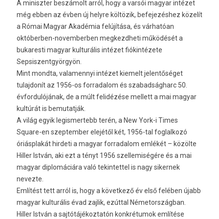
A miniszter beszámolt arról, hogy a varsói magyar intézet
még ebben az évben új helyre költözik, befejezéshez közelít
a Római Magyar Akadémia felújítása, és várhatóan
októberben-novemberben megkezdheti működését a
bukaresti magyar kulturális intézet fiókintézete
Sepsiszentgyörgyön.
Mint mondta, valamennyi intézet kiemelt jelentőséget
tulajdonít az 1956-os forradalom és szabadságharc 50.
évfordulójának, de a múlt felidézése mellett a mai magyar
kultúrát is bemutatják.
A világ egyik legismertebb terén, a New York-i Times
Square-en szeptember elejétől két, 1956-tal foglalkozó
óriásplakát hirdeti a magyar forradalom emlékét – közölte
Hiller István, aki ezt a tényt 1956 szellemiségére és a mai
magyar diplomáciára való tekintettel is nagy sikernek
nevezte.
Említést tett arról is, hogy a következő év első felében újabb
magyar kulturális évad zajlik, ezúttal Németországban.
Hiller István a sajtótájékoztatón konkrétumok említése