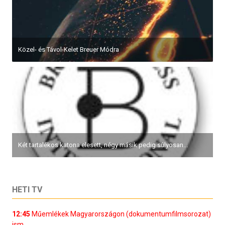
Közel- és Távol-Kelet Breuer Módra
Két tartalékos katona elesett, négy másik pedig súlyosan...
HETI TV