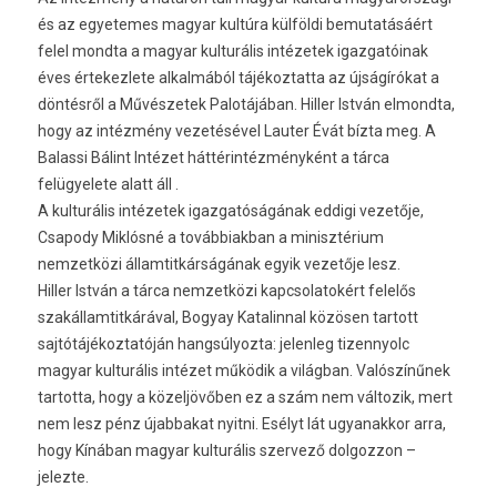
és az egyetemes magyar kultúra külföldi bemutatásáért
felel mondta a magyar kulturális intézetek igazgatóinak
éves értekezlete alkalmából tájékoztatta az újságírókat a
döntésről a Művészetek Palotájában. Hiller István elmondta,
hogy az intézmény vezetésével Lauter Évát bízta meg. A
Balassi Bálint Intézet háttérintézményként a tárca
felügyelete alatt áll .
A kulturális intézetek igazgatóságának eddigi vezetője,
Csapody Miklósné a továbbiakban a minisztérium
nemzetközi államtitkárságának egyik vezetője lesz.
Hiller István a tárca nemzetközi kapcsolatokért felelős
szakállamtitkárával, Bogyay Katalinnal közösen tartott
sajtótájékoztatóján hangsúlyozta: jelenleg tizennyolc
magyar kulturális intézet működik a világban. Valószínűnek
tartotta, hogy a közeljövőben ez a szám nem változik, mert
nem lesz pénz újabbakat nyitni. Esélyt lát ugyanakkor arra,
hogy Kínában magyar kulturális szervező dolgozzon –
jelezte.