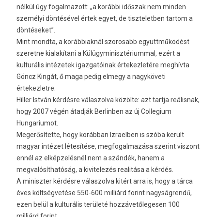
nélkül úgy fogalmazott: „a korábbi időszak nem minden
személyi döntésével értek egyet, de tiszteletben tartom a
döntéseket”.
Mint mondta, a korábbiaknál szorosabb együttműködést
szeretne kialakítani a Külügyminisztériummal, ezért a
kulturális intézetek igazgatóinak értekezletére meghívta
Göncz Kingát, ő maga pedig elmegy a nagyköveti
értekezletre.
Hiller István kérdésre válaszolva közölte: azt tartja reálisnak,
hogy 2007 végén átadják Berlinben az új Collegium
Hungariumot.
Megerősítette, hogy korábban Izraelben is szóba került
magyar intézet létesítése, megfogalmazása szerint viszont
ennél az elképzelésnél nem a szándék, hanem a
megvalósíthatóság, a kivitelezés realitása a kérdés.
A miniszter kérdésre válaszolva kitért arra is, hogy a tárca
éves költségvetése 550-600 milliárd forint nagyságrendű,
ezen belül a kulturális területé hozzávetőlegesen 100
milliárd forint.