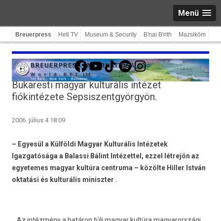
Menü
Breuerpress
Heti TV
Museum & Security
B'nai B'rith
Mazsiköm
Facebook
YouTube
TikTok
Spotify
Instagram
Bukaresti magyar kulturális intézet
fiókintézete Sepsiszentgyörgyön.
2006. július 4 18:09
–
Egyesül a Külföldi Magyar Kulturális Intézetek
Igazgatósága a Balassi Bálint Intézettel, ezzel létrejön az
egyetemes magyar kultúra centruma – közölte Hiller István
oktatási és kulturális miniszter .
Az intézmény a határon túli magyar kultúra magyarországi