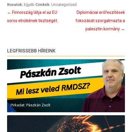
Rovatok:
Egyéb
Cimkék:
Uncategorized
Bejegyzés
←
Finnország látja el az EU
Diplomáciai erőfeszítések
navigáció
soros elnökének tisztségét.
fokozását szorgalmazta a
palesztin kormány
→
LEGFRISSEBB HÍREINK
Pirkadat: Pászkán Zsolt