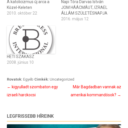
A katolicizmus új arca a
Napi Tóra Darvas István
Közel-Keleten
JOM HÁÁCMÁUT, IZRAEL
2010. október 22
ÁLLÁM SZÜLETÉSNAPJA
2016. május 12
HETI SZAKASZ
2008. június 10
Rovatok:
Egyéb
Cimkék:
Uncategorized
Bejegyzés
←
kigyulladt szombaton egy
Már Bagdadban vannak az
navigáció
izraeli harckocsi
amerikai kommandósok?
→
LEGFRISSEBB HÍREINK