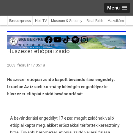
Menü
Breuerpress
Heti TV
Museum & Security
B'nai B'rith
Mazsiköm
Facebook
YouTube
TikTok
Spotify
Instagram
Húszezer etiópiai zsidó
2003. február 17 05:18
Húszezer etiópiai zsidó kapott bevándorlási engedélyt
Izraelbe Az izraeli kormány hétvégén engedélyezte
húszezer etiópiai zsidó bevándorlását.
A bevándorlási engedélyt 17 ezer, magát zsidónak valló
etiópiai kapta meg, akiket erőszakkal térítettek keresztény
hitre. További háromezer, etiópiai zsidó vallású falasa