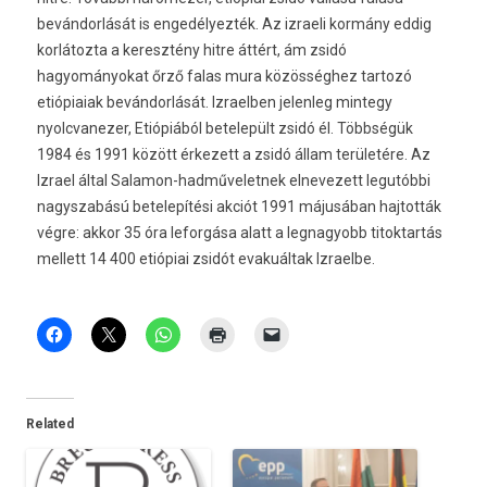
bevándorlását is engedélyezték. Az izraeli kormány eddig
korlátozta a keresztény hitre áttért, ám zsidó
hagyományokat őrző falas mura közösséghez tartozó
etiópiaiak bevándorlását. Izraelben jelenleg mintegy
nyolcvanezer, Etiópiából betelepült zsidó él. Többségük
1984 és 1991 között érkezett a zsidó állam területére. Az
Izrael által Salamon-hadműveletnek elnevezett legutóbbi
nagyszabású betelepítési akciót 1991 májusában hajtották
végre: akkor 35 óra leforgása alatt a legnagyobb titoktartás
mellett 14 400 etiópiai zsidót evakuáltak Izraelbe.
Related