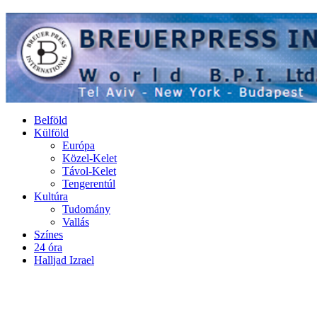
Belföld
Külföld
Európa
Közel-Kelet
Távol-Kelet
Tengerentúl
Kultúra
Tudomány
Vallás
Színes
24 óra
Halljad Izrael