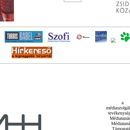
a
médiaszolgált
tevékenység
Médiatanác
Médiataná
Támogatá