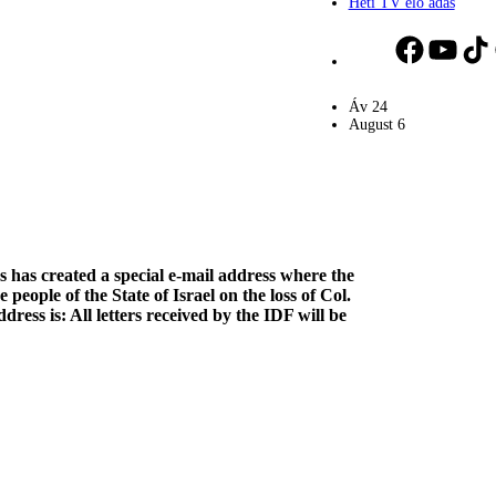
Heti TV élő adás
Facebook
YouTube
TikT
Áv
24
August
6
has created a special e-mail address where the
people of the State of Israel on the loss of Col.
ddress is:
All letters received by the IDF will be