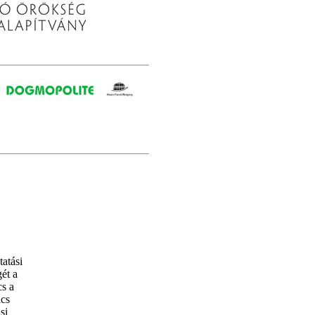
atási
ét a
s a
cs
si