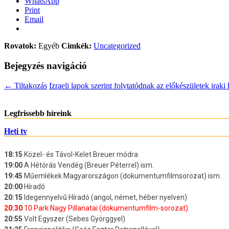
WhatsApp
Print
Email
Rovatok:
Egyéb
Cimkék:
Uncategorized
Bejegyzés navigáció
←
Tiltakozás
Izraeli lapok szerint folytatódnak az előkészületek irak
Legfrissebb híreink
Heti tv