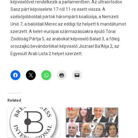
képviselővel rendelkezik a parlamentben. Az ultraortodox
Sasz párt képviselete 17-ről 11-re esett vissza. A
szélsőjobboldali pártok hárompárti koalíciója, a Nemzeti
Unió 7, a baloldali Merec az eddigi tíz helyett 6 mandátumot
szerzett. A kelet-európai származásúakra épülő Tórai
Zsidóság Pártja 5, az arabokat képviselő Balad 3, a főleg
oroszajkú bevándorlókat képviselő Jiszrael Ba’Alija 2, az
Egyesült Arab Lista 2 helyet szerzett.
Related