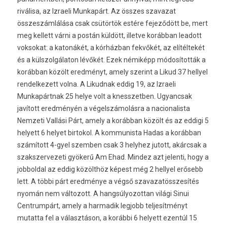
riválisa, az Izraeli Munkapárt. Az összes szavazat
összeszámlálása csak csütörtök estére fejeződött be, mert
meg kellett várni a postán küldött, illetve korábban leadott
voksokat: a katonákét, a kórházban fekvőkét, az elítéltekét
és a külszolgálaton lévőkét. Ezek némiképp módosították a
korábban közölt eredményt, amely szerint a Likud 37 hellyel
rendelkezett volna. A Likudnak eddig 19, az Izraeli
Munkapártnak 25 helye volt a knesszetben. Ugyancsak
javított eredményén a végelszámolásra a nacionalista
Nemzeti Vallási Párt, amely a korábban közölt és az eddigi 5
helyett 6 helyet birtokol. A kommunista Hadas a korábban
számított 4-gyel szemben csak 3 helyhez jutott, akárcsak a
szakszervezeti gyökerű Am Ehad. Mindez azt jelenti, hogy a
jobboldal az eddig közölthöz képest még 2 hellyel erősebb
lett. A többi párt eredménye a végső szavazatösszesítés
nyomán nem változott. A hangsúlyozottan világi Sinui
Centrumpárt, amely a harmadik legjobb teljesítményt
mutatta fel a választáson, a korábbi 6 helyett ezentúl 15