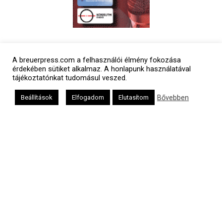
Polgári naptár
A breuerpress.com a felhasználói élmény fokozása
érdekében sütiket alkalmaz. A honlapunk használatával
tájékoztatónkat tudomásul veszed.
Bővebben
Beállítások
Elfogadom
Elutasítom
Héber naptár
אב
Oldalunkat a Mazsök támogatja