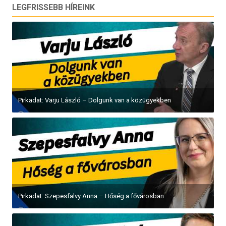
LEGFRISSEBB HÍREINK
Pirkadat: Varju László – Dolgunk van a közügyekben
Pirkadat: Szepesfalvy Anna – Hőség a fővárosban