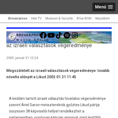
Menü
Breuerpress
Heti TV
Museum & Security
B'nai B'rith
Mazsiköm
Facebook
YouTube
TikTok
Spotify
Instagram
az izraeli választások végeredménye
2003. január 31 12:24
Megszületett az izraeli választások végeredménye: tovább
növelte előnyét a Likud 2003.01.31 11:45
A kedden tartott izraeli választás hivatalos végeredménye
szerint Ariel Saron miniszterelnök győztes Likud pártja
összesen 38 képviselői hellyel rendelkezhet a
parlamentben, pontosan kétszer annyival, mint legfőbb