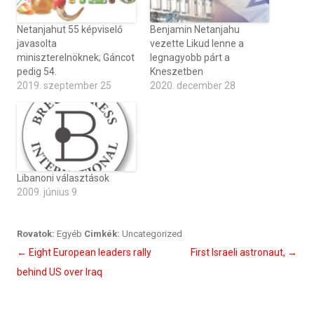
Netanjahut 55 képviselő
Benjamin Netanjahu
javasolta
vezette Likud lenne a
miniszterelnöknek; Gáncot
legnagyobb párt a
pedig 54.
Kneszetben
2019. szeptember 25
2020. december 28
Libanoni választások
2009. június 9
Rovatok:
Egyéb
Cimkék:
Uncategorized
Bejegyzés
←
Eight European leaders rally
First Israeli astronaut,
→
navigáció
behind US over Iraq