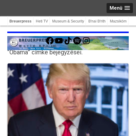
Menü
Breuerpress
Heti TV
Museum & Security
B'nai B'rith
Mazsiköm
Facebook
YouTube
TikTok
Spotify
Instagram
“Obama”
címke bejegyzései.