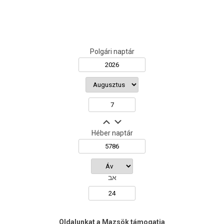
Polgári naptár
Héber naptár
אב
Oldalunkat a Mazsök támogatja