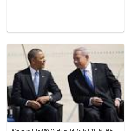
Végleges: Likud 30, Machane 24, Arabok 13, Jés Atid