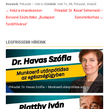
Rovatok:
Pirkadat – Heti tv
Cimkék:
Heti Tv.
,
MI
,
Pirkadat
,
Videók
Bejegyzés
←
Indul a strandszezon
Pirkadat: Dr. Assaf Sehemesh –
navigáció
Borosné Szűts Ildikó „Budapest
Szeretetkórház
→
fürdőfőváros”
LEGFRISSEBB HÍREINK
Pirkadat: Dr. Havas Szófia – Munkaerő utánpótlása az...