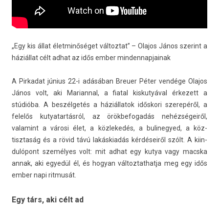
„Egy kis állat élet­minőséget vál­toztat” – Olajos János szerint a
háziállat célt adhat az idős ember min­dennap­jainak
A Pir­kadat június 22-i adásában Breu­er Péter vendége Olajos
János volt, aki Mariann­al, a fiat­al kis­kutyáv­al érkezett a
stúdióba. A beszélgetés a háziál­latok időskori szerepéről, a
felelős kutyatar­tásról, az örök­befogadás nehézségeiről,
valamint a városi élet, a köz­lekedés, a bulinegyed, a köz­
tisztaság és a rövid távú lakáskiadás kérdéseiről szólt. A kiin­
dulópont személyes volt: mit adhat egy kutya vagy macska
annak, aki egyedül él, és hogyan vál­toztat­hatja meg egy idős
ember napi rit­musát.
Egy társ, aki célt ad