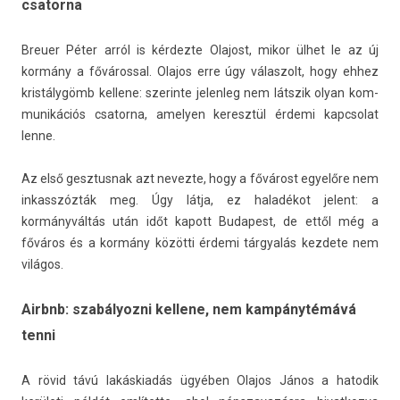
csatorna
Breu­er Péter arról is kér­dezte Olajost, mikor ülhet le az új
kormány a főváross­al. Olajos erre úgy válas­zolt, hogy ehhez
kristálygömb kel­lene: szerin­te jelen­leg nem látszik olyan kom­
munikációs csator­na, amely­en keresztül érdemi kapcsolat
lenne.
Az első gesztus­nak azt nevez­te, hogy a fővárost egyelőre nem
in­kasszóz­ták meg. Úgy látja, ez haladékot jelent: a
kormányváltás után időt kapott Budapest, de ettől még a
főváros és a kormány közötti érdemi tárgyalás kez­dete nem
világos.
Airbnb: szabályozni kellene, nem kampánytémává
tenni
A rövid távú lakáskiadás ügyében Olajos János a hatodik