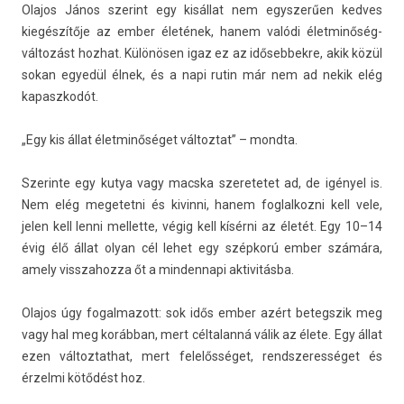
Olajos János szerint egy kisállat nem egys­zerű­en ked­ves
kiegészítője az ember életének, hanem valódi életminőség-
változást hoz­hat. Különösen igaz ez az időseb­bekre, akik közül
sokan egyedül élnek, és a napi rutin már nem ad nekik elég
kapaszkodót.
„Egy kis állat élet­minőséget vál­toztat” – mondta.
Szerin­te egy kutya vagy macska szeretetet ad, de igényel is.
Nem elég megetet­ni és kivin­ni, hanem fog­lalkoz­ni kell vele,
jelen kell lenni mel­lette, végig kell kísérni az életét. Egy 10–14
évig élő állat olyan cél lehet egy szépkorú ember számára,
amely visszahoz­za őt a min­dennapi ak­tivitás­ba.
Olajos úgy fogal­mazott: sok idős ember azért bet­egszik meg
vagy hal meg korábban, mert cél­talanná válik az élete. Egy állat
ezen vál­toztat­hat, mert felelősséget, re­ndszeres­séget és
érzel­mi kötődést hoz.