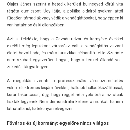
Olajos János szerint a hetedik kerületi bulinegyed körüli vita
régóta gumic­sont. Úgy látja, a politika ol­dalról gyak­ran attól
függően támadják vagy védik a vendéglátósokat, hogy éppen ki
van hatal­mon és ki el­lenzékb­en.
Azt is felidézte, hogy a Gozsdu-udvar és környéke évek­kel
ezelőtt még lepuk­kant városrész volt, a vendéglátás vis­zont
életet hozott oda, és mára turisztikai cél­ponttá tette. Szerin­te
nem szabad egys­zerű­en hagyni, hogy a terület állandó ves­
zekedés tárgya legy­en.
A megol­dás szerin­te a pro­fesszionális városüzemel­tetés
volna: elektromos kis­járművek­kel, hal­kabb hul­ladékszál­lításs­al,
korai takarítással, úgy, hogy re­ggel hét-nyolc órára az utcák
tiszták legyenek. Nem de­monstrál­ni kel­lene a munkát, hanem
lát­hatat­lanul, hatékonyan elvégezni.
Főváros és új kormány: egyelőre nincs világos