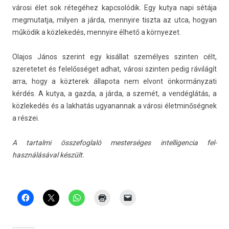
városi élet sok rétegéhez kapcsolódik. Egy kutya napi sétája
meg­mutat­ja, mily­en a járda, men­nyire tiszta az utca, hogyan
működik a köz­lekedés, men­nyire élhető a kör­nyezet.
Olajos János szerint egy kisállat személyes szint­en célt,
szeretetet és felelősséget adhat, városi szint­en pedig rávilágít
arra, hogy a köz­terek állapota nem el­vont önkor­mányzati
kérdés. A kutya, a gazda, a járda, a szemét, a vendéglátás, a
köz­lekedés és a lak­hatás ugyanan­nak a városi élet­minőség­nek
a részei.
A tar­talmi összefogl­aló mes­terséges in­tel­ligen­cia fel­
használásáv­al készült.