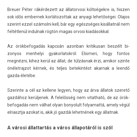
Breu­er Péter rákér­dezett az állator­vosi költségekre is, hisz­en
sok idős em­ber­nek kor­látozot­tak az an­yagi lehetőségei. Olajos
szerint ezzel számolni kell, bár egy egészséges kisállatnál nem
feltétlenül in­dul­nak rögtön magas or­vosi kiadásokk­al.
Az örök­befogadás kapcsán azon­ban kritikusan beszélt bi­
zonyos men­helyi gyakor­latok­ról. Elis­meri, hogy fon­tos
megnézni, kihez kerül az állat, de túlzásnak érzi, amikor szin­te
önélet­rajzot kérnek, és tel­jes bet­ekin­tést akar­nak a leendő
gazda életébe.
Szerin­te a cél az kel­lene legy­en, hogy az árva állatok szerető
gazdához kerül­jenek. A felelősség nem vitat­ható, de az örök­
befogadás nem válhat olyan bonyolult folyamattá, amely végül
el­riasztja azokat is, akik jó gazdái lehet­nének egy állat­nak.
A városi állattartás a város állapotáról is szól