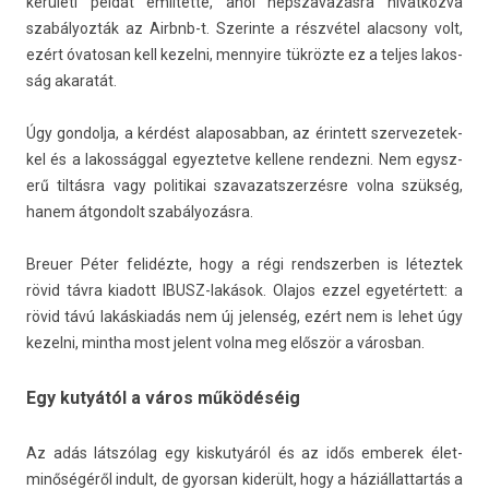
kerületi példát említette, ahol népszavazás­ra hivat­kozva
szabályozták az Airbnb-t. Szerin­te a részvétel al­ac­sony volt,
ezért óvatosan kell kezel­ni, men­nyire tükrözte ez a tel­jes lakos­
ság akaratát.
Úgy gon­dolja, a kérdést al­aposab­ban, az érin­tett szer­vezetek­
kel és a lakos­ságg­al egyez­tetve kel­lene re­ndez­ni. Nem egysz­
erű tiltásra vagy politikai szavazatszer­zésre volna szükség,
hanem átgon­dolt szabályozásra.
Breu­er Péter felidézte, hogy a régi re­ndszerb­en is létez­tek
rövid távra kiadott IBUSZ-lakások. Olajos ezzel egyetértett: a
rövid távú lakáskiadás nem új jelen­ség, ezért nem is lehet úgy
kezel­ni, mintha most jelent volna meg először a város­ban.
Egy kutyától a város működéséig
Az adás látszólag egy kis­kutyáról és az idős em­berek élet­
minőségéről in­dult, de gyor­san kiderült, hogy a háziál­lattar­tás a