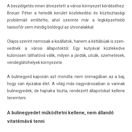
A beszélgetés innen átvezetett a városi kör­nyezet kérdéséhez.
Breu­er Péter a hetedik kerület köz­lekedési és köz­tisztasági
problémáit említette, ahol szerin­te már a leg­képzet­tebb
taxisofőr sem min­dig bol­dogul az útvonalakk­al.
Olajos szerint nemcsak a kisál­latok, hanem a kétlábúak is szen­
vednek a városi állapotok­tól. Egy kutyával köz­leked­ve
különösen láthatóvá válik, mily­en a járdák, utcák, szemetesek,
ven­déglátóhelyek kör­nyezete.
A bulinegyed kapcsán azt mondta: nem önmagában az a baj,
hogy van éjszakai élet. A világ más nagyvárosaiban is van­nak
bulinegyedek, de haj­nalra tiszta, re­ndezett állapotokat kel­lene
terem­teni.
A bulinegyedet működtetni kellene, nem állandó
vitatémává tenni