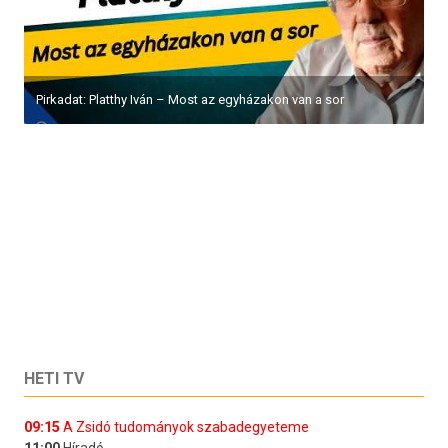
Pirkadat: Platthy Iván – Most az egyházakon van a sor
HETI TV