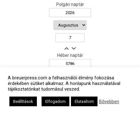
Polgári naptár
Héber naptár
A breuerpress.com a felhasználói élmény fokozása
érdekében sütiket alkalmaz. A honlapunk használatával
אב
tájékoztatónkat tudomásul veszed.
Bővebben
Beállítások
Elfogadom
Elutasítom
Oldalunkat a Mazsök támogatja