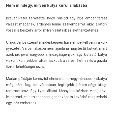
Nem mindegy, milyen kutya kerül a lakásba
Breu­er Péter fel­vetet­te, hogy mielőtt egy idős ember társat
választ magának, érdemes lenne szakem­berrel, akár állator­
voss­al is beszélni arról, mily­en állat illik az élet­helyzetéhez.
Olajos János szerint min­denképp­en figyelem­be kell venni a kör­
nyezetet. Városi lakásba nem ajánlana nagytestű kutyát, mert
azok­nak jóval nagyobb a mozgásigényük. Egy kis­testű kutya
vis­zont kön­nyebb­en al­kal­mazkodik a városi élet­hez és a gazda
fizikai lehetőségeihez is.
Marian példáján keresztül el­mondta: a négy hónapos kis­kutya
még nőni fog, de várhatóan leg­feljebb három-négy kilog­
rammos lesz. Egy ilyen állatot kön­nyebb kézben vinni, köz­
leked­tetni, és a min­dennapi gon­dozása is kevésbé meg­terhelő
egy idős em­ber­nek.