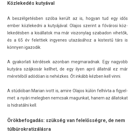
Közlekedés kutyával
A beszélgetésben szóba került az is, hogyan tud egy idős
ember köz­leked­ni a kutyájával. Olajos szerint a fővárosi köz­
lekedésb­en a kisál­latok ma már vis­zonylag szabadon vihetők,
és a 65 év felet­tiek in­gyenes utazásához a kis­testű társ is
könnyen igazodik.
A gyakor­lati kérdések azon­ban meg­marad­nak. Egy nagyobb
kutyára szájkosár kellhet, de egy ilyen apró állatnál ez már
méretéből adódóan is nehézkes. Őt inkább kézben kell vinni.
A stúdióban Marian ivott is, amire Olajos külön felhívta a figyel­
met: a nyári melegb­en nemcsak magun­kat, hanem az állatokat
is hid­ratál­ni kell.
Örökbefogadás: szükség van felelősségre, de nem
túlbürokratizálásra