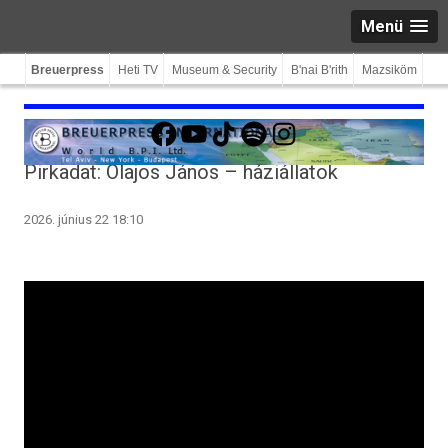
Menü
Breuerpress
Heti TV
Museum & Security
B'nai B'rith
Mazsiköm
Facebook
YouTube
TikTok
Spotify
Instagram
Pirkadat: Olajos János – háziállatok
2026. június 22 18:10