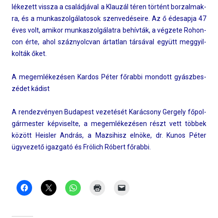
lékezett vissza a családjával a Klauzál téren történt bor­zalmak­
ra, és a mun­kaszol­gálatosok szen­vedéseire. Az ő éde­sap­ja 47
éves volt, amikor mun­kaszol­gálat­ra behívták, a végzete Rohon­
con érte, ahol száz­nyolcvan ártat­lan társával együtt meg­gyil­
kolták őket.
A megem­lékezés­en Kar­dos Péter főrabbi mon­dott gyászbes­
zédet kádist
A re­ndez­vény­en Budapest vezetését Karácsony Ger­ge­ly főpol­
gármest­er kép­visel­te, a megem­lékezés­en részt vett többek
között Heisl­er András, a Maz­sihisz elnöke, dr. Kunos Péter
ügyvezető igaz­gató és Frölich Róbert főrabbi.