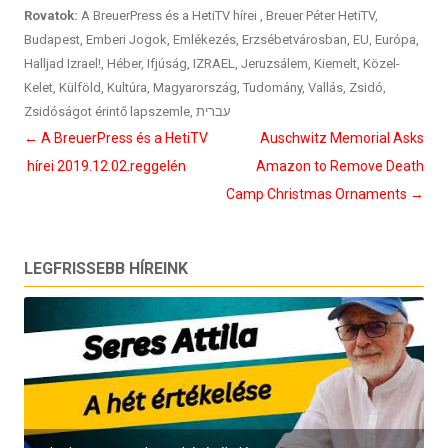
Rovatok:
A BreuerPress és a HetiTV hírei
,
Breuer Péter HetiTV
,
Budapest
,
Emberi Jogok
,
Emlékezés
,
Erzsébetvárosban
,
EU
,
Európa
,
Halljad Izrael!
,
Héber
,
Ifjúság
,
IZRAEL
,
Jeruzsálem
,
Kiemelt
,
Közel-
Kelet
,
Külföld
,
Kultúra
,
Magyarország
,
Tudomány
,
Vallás
,
Zsidó
,
Zsidóságot érintő lapszemle
,
עברית
Bejegyzés
←
A BreuerPress és a HetiTV
Auschwitz Memorial Asks
navigáció
hírei 2019.12.02.reggelén
Amazon to Remove Death
Camp Christmas Ornaments
→
LEGFRISSEBB HÍREINK