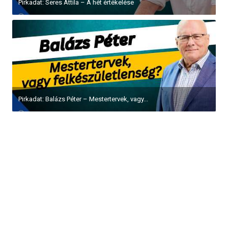
Pirkadat: Seres Attila – A hét értékelése
Pirkadat: Balázs Péter – Mestertervek, vagy...