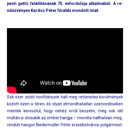
pesti gettó felállításának 75. évfor­dulója al­kal­mából. A re­
ndez­vény­en Kar­dos Péter főrabbi mon­dott imát.
Sok ezer zsidó hon­fitár­sunk halt meg re­ttenetes körülmények
között ezen a téren, és olyan el­mondhatat­lan szen­vedések­en
men­tek keresztül, hogy nehéz erről beszélni, még sok idő
múltán is elcsuk­lik az ember han­gja – mondta hallhatóan meg­
rendült han­gon Nieder­müll­er Péter erzsébetvárosi pol­gármest­