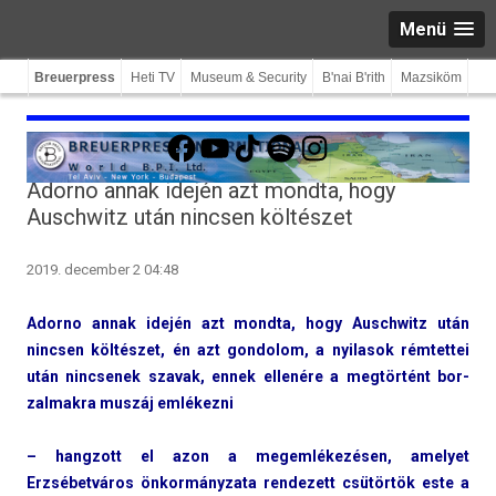
Menü
Breuerpress
Heti TV
Museum & Security
B'nai B'rith
Mazsiköm
Facebook
YouTube
TikTok
Spotify
Instagram
Adorno annak idején azt mondta, hogy
Auschwitz után nincsen költészet
2019. december 2 04:48
Ador­no annak idején azt mondta, hogy Auschwitz után
nincs­en költészet, én azt gon­dolom, a nyilasok rém­tettei
után nincsenek szavak, ennek ellenére a megtörtént bor­
zalmak­ra muszáj emlékezni
– han­gzott el azon a megem­lékezés­en, amelyet
Erzsébetváros önkor­mányzata re­ndezett csütörtök este a