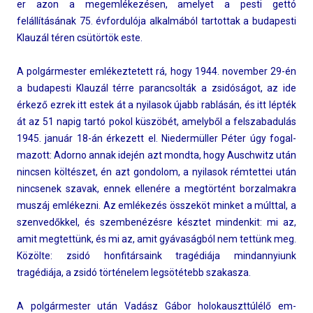
er azon a megem­lékezés­en, amelyet a pesti gettó
felállításának 75. évfor­dulója al­kal­mából tar­tottak a budapes­ti
Klauzál téren csütörtök este.
A pol­gármest­er em­lékez­tetett rá, hogy 1944. novemb­er 29-én
a budapes­ti Klauzál térre para­ncsol­ták a zsidóságot, az ide
érkező ezrek itt estek át a nyilasok újabb rablásán, és itt lépték
át az 51 napig tartó pokol küszöbét, amelyből a felszabadulás
1945. január 18-án érkezett el. Nieder­müll­er Péter úgy fogal­
mazott: Ador­no annak idején azt mondta, hogy Auschwitz után
nincs­en költészet, én azt gon­dolom, a nyilasok rém­tettei után
nincsenek szavak, ennek ellenére a megtörtént bor­zalmak­ra
muszáj emlékezni. Az emlékezés összeköt min­ket a múlttal, a
szen­vedők­kel, és szem­benézés­re késztet min­denkit: mi az,
amit meg­tettünk, és mi az, amit gyávaságból nem tettünk meg.
Közölte: zsidó hon­fitár­saink tragédiája min­dannyiunk
tragédiája, a zsidó történelem legsötétebb szakas­za.
A pol­gármest­er után Vadász Gábor holokauszttúlélő em­