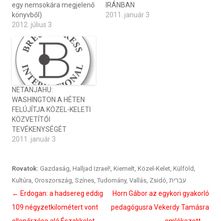
egy nemsokára megjelenő
IRÁNBAN
könyvből)
2011. január 3
2012. július 3
NETANJAHU:
WASHINGTON A HÉTEN
FELÚJÍTJA KÖZEL-KELETI
KÖZVETÍTŐI
TEVÉKENYSÉGÉT
2011. január 3
Rovatok:
Gazdaság
,
Halljad Izrael!
,
Kiemelt
,
Közel-Kelet
,
Külföld
,
Kultúra
,
Oroszország
,
Színes
,
Tudomány
,
Vallás
,
Zsidó
,
עברית
Bejegyzés
←
Erdogan: a hadsereg eddig
Horn Gábor az egykori gyakorló
navigáció
109 négyzetkilométert vont
pedagógusra Vekerdy Tamásra
ellenőrzése alá Északkelet-
emlékezett
→