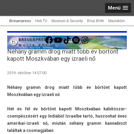
Menü
Breuerpress
Heti TV
Museum & Security
B'nai B'rith
Mazsiköm
Facebook
YouTube
TikTok
Spotify
Instagram
Néhány gramm drog miatt több év börtönt
kapott Moszkvában egy izraeli nő
2019. október 14 07:00
Néhány gramm drog miatt több év börtönt kapott
Moszkvában egy iz­raeli nő
Hét és fél év börtönt kapott Moszkvában kábítószer-
csempészésért egy Indiából Iz­rael­be tartó, hus­zonhat éves
amerikai-izraeli nő, miután néhány gramm kan­nabiszt
találtak a csomag­jában
.