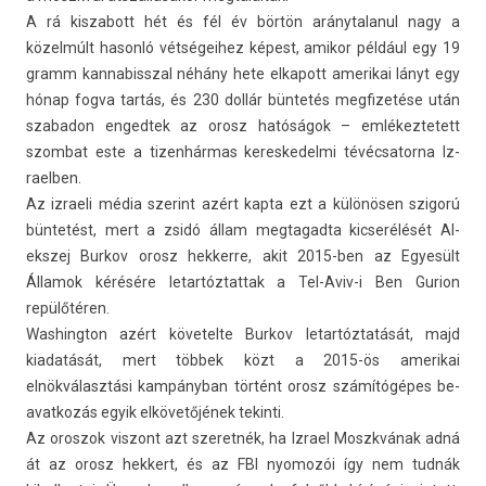
A rá kis­zabott hét és fél év börtön aránytalanul nagy a
közelmúlt hasonló vét­ségeihez képest, amikor például egy 19
gramm kan­nabissz­al néhány hete el­kapott amerikai lányt egy
hónap fogva tartás, és 230 dollár büntetés meg­fizetése után
szabadon en­ged­tek az orosz hatóságok – em­lékez­tetett
szom­bat este a tizen­hármas keres­kedel­mi tévéc­sator­na Iz­
raelb­en.
Az iz­raeli média szerint azért kapta ezt a különösen szigorú
büntetést, mert a zsidó állam meg­tagad­ta kic­serélését Al­
ekszej Bur­kov orosz hek­kerre, akit 2015-ben az Egyesült
Államok kérésére letar­tóztat­tak a Tel-Aviv-i Ben Gur­ion
repülőtéren.
Was­hington azért követel­te Bur­kov letar­tóztatását, majd
kiadatását, mert többek közt a 2015-ös amerikai
elnökválasztási kampányban történt orosz számítógépes be­
avat­kozás egyik elkövetőjének tekin­ti.
Az oros­zok vis­zont azt szeret­nék, ha Iz­rael Moszkvának adná
át az orosz hek­kert, és az FBI nyomozói így nem tudnák