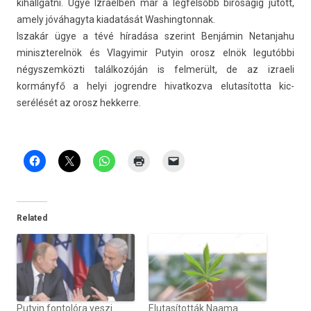
kihallgat­ni. Ügye Iz­raelb­en már a leg­felsőbb bíróságig jutott,
amely jóváhagyta kiadatását Was­hington­nak.
Iszakár ügye a tévé híradása szerint Benjámin Netan­jahu
miniszterel­nök és Vlagyimir Putyin orosz elnök legutóbbi
négys­zemköz­ti találkozóján is fel­merült, de az iz­raeli
kormányfő a helyi jog­rendre hivat­kozva elutasítot­ta kic­
serélését az orosz hek­kerre.
Related
Putyin fontolóra veszi
Elutasították Naama