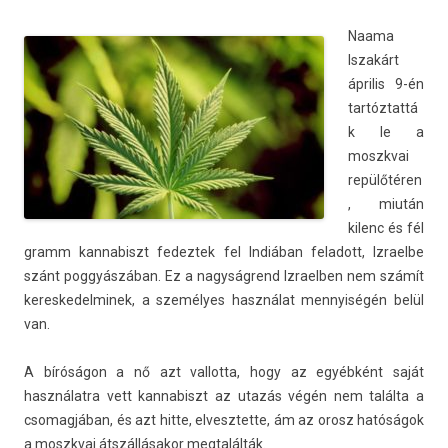
Naama
Iszakárt
április 9-én
tartóztattá
k le a
moszkvai
repülőtéren
, miután
kilenc és fél
gramm kan­nabiszt fedez­tek fel Indiában feladott, Iz­rael­be
szánt poggyászában. Ez a nagyságrend Iz­raelb­en nem számít
keres­kedel­minek, a személyes használat men­nyiségén belül
van.
A bíróságon a nő azt val­lotta, hogy az egyébként saját
használatra vett kan­nabiszt az utazás végén nem találta a
csomag­jában, és azt hitte, el­vesztet­te, ám az orosz hatóságok
a moszkvai átszállásakor meg­talál­ták.