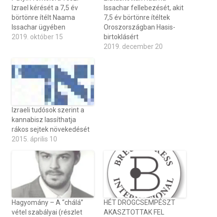
Izrael kérését a 7,5 év
Issachar fellebezését, akit
börtönre ítélt Naama
7,5 év börtönre ítéltek
Issachar ügyében
Oroszországban Hasis-
2019. október 15
birtoklásért
2019. december 20
Izraeli tudósok szerint a
kannabisz lassíthatja
rákos sejtek növekedését
2015. április 10
Hagyomány – A “chálá”
HÉT DROGCSEMPÉSZT
vétel szabályai (részlet
AKASZTOTTAK FEL