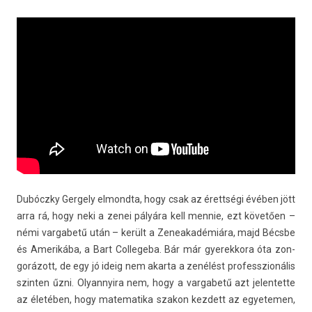
Dubóczky Ger­ge­ly el­mondta, hogy csak az érettségi évében jött
arra rá, hogy neki a zenei pályára kell men­nie, ezt követően –
némi var­gabetű után – került a Zeneakadémiára, majd Bécsbe
és Amerikába, a Bart Col­legeba. Bár már gyerek­kora óta zon­
gorázott, de egy jó ideig nem akar­ta a zenélést pro­fesszionális
szint­en űzni. Olyan­nyira nem, hogy a var­gabetű azt jelen­tette
az életében, hogy matematika szakon kez­dett az egyetem­en,