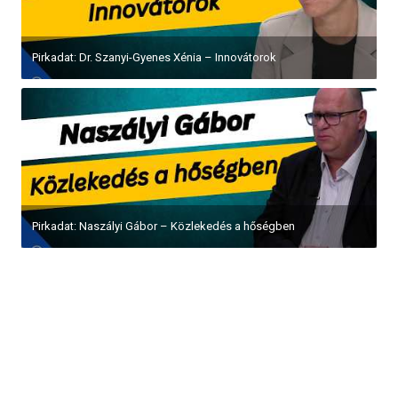
Pirkadat: Dr. Szanyi-Gyenes Xénia – Innovátorok
Pirkadat: Naszályi Gábor – Közlekedés a hőségben