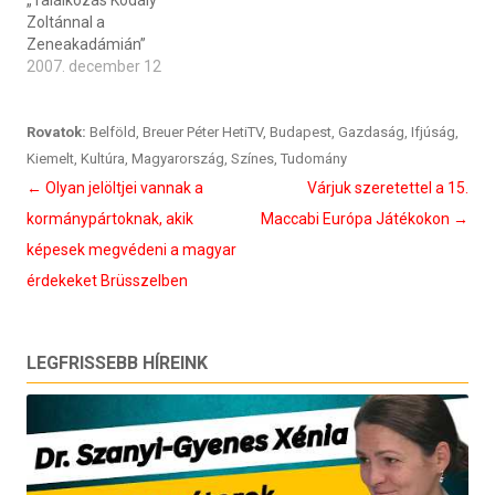
„Találkozás Kodály
Zoltánnal a
Zeneakadámián”
2007. december 12
Rovatok:
Belföld
,
Breuer Péter HetiTV
,
Budapest
,
Gazdaság
,
Ifjúság
,
Kiemelt
,
Kultúra
,
Magyarország
,
Színes
,
Tudomány
Bejegyzés
←
Olyan jelöltjei vannak a
Várjuk szeretettel a 15.
navigáció
kormánypártoknak, akik
Maccabi Európa Játékokon
→
képesek megvédeni a magyar
érdekeket Brüsszelben
LEGFRISSEBB HÍREINK