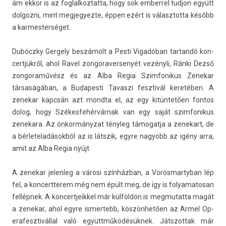
ám ekkor is az fog­lalkoz­tatta, hogy sok em­ber­rel tud­jon együtt
dol­gozni, mint meg­jegyez­te, éppen ezért is választot­ta később
a kar­mester­séget.
Dubóczky Ger­ge­ly beszámolt a Pesti Vigadóban tar­tandó kon­
certjük­ről, ahol Ravel zon­goraver­senyét vezényli, Ránki Dezső
zon­goraművész és az Alba Regia Szim­fonikus Zenekar
társaságában, a Budapes­ti Tavas­zi fesztivál keretében. A
zenekar kapcsán azt mondta el, az egy kitüntetően fon­tos
dolog, hogy Székes­fehér­várnak van egy saját szim­fonikus
zenekara. Az önkormányzat tényleg támogat­ja a zenekart, de
a bér­leteladások­ból az is látszik, egyre nagyobb az igény arra,
amit az Alba Regia nyújt.
A zenekar jelen­leg a városi színházban, a Vörös­martyban lép
fel, a kon­certterem még nem épült meg, de így is folyamatosan
fellépnek. A kon­certjeik­kel már külföldön is meg­mutat­ta magát
a zenekar, ahol egyre is­mertebb, köszönhetően az Armel Op­
erafesztiváll­al való együttműködésüknek. Játszot­tak már