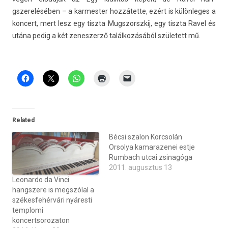
gszereléséb­en – a kar­mest­er hozzátette, ezért is külön­leges a
kon­cert, mert lesz egy tiszta Mugszorszkij, egy tiszta Ravel és
utána pedig a két zenes­zerző találkozásából született mű.
Related
Bécsi szalon Korcsolán
Orsolya kamarazenei estje
Rumbach utcai zsinagóga
2011. augusztus 13
Leonardo da Vinci
hangszere is megszólal a
székesfehérvári nyáresti
templomi
koncertsorozaton