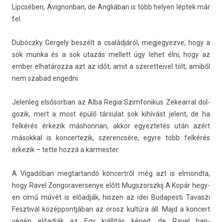
Lipcsében, Avig­nonban, de Angliában is több hely­en léptek már
fel.
Dubóczky Ger­ge­ly beszélt a családjáról, meg­jegyez­ve, hogy a
sok munka és a sok utazás mel­lett úgy lehet élni, hogy az
ember elhatározza azt az időt, amit a szeret­teivel tölt, amiből
nem szabad en­ged­ni.
Jelen­leg el­sősor­ban az Alba Regia Szim­fonikus Zekearr­al dol­
gozik, mert a most épülő tár­sulat sok kihívást jelent, de ha
felkérés érkezik más­honnan, akkor egyez­tetés után azért
másokk­al is kon­certezik, szerencsére, egyre több felkérés
érkezik – tette hozzá a kar­mest­er.
A Vigadóban meg­tartandó kon­certről még azt is el­mondta,
hogy Ravel Zon­goraver­senye előtt Mugszorszkij A Kopár hegy­
en című művét is előadják, hisz­en az idei Budapes­ti Tavas­zi
Fesztivál közép­pontjában az orosz kultúra áll. Majd a kon­cert
végén előadják az Egy kiállítás képeit, de Ravel han­