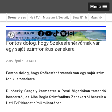
Menü
Breuerpress
Heti TV
Museum & Security
B'nai B'rith
Mazsiköm
Facebook
YouTube
TikTok
Spotify
Instagram
Fontos dolog, hogy Székesfehérvárnak van
egy saját szimfonikus zenekara
2019. április 10 14:31
Fon­tos dolog, hogy Székes­fehér­várnak van egy saját szim­
fonikus zenekara
Dubóczky Ger­ge­ly kar­mest­er a Pesti Vigadóban tar­tandó
kon­certről, az Alba Regia Szim­fonikus Zenekar­ról beszélt a
Heti Tv Pir­kadat című műsorában.