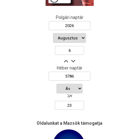
Polgári naptár
Héber naptár
אב
Oldalunkat a Mazsök támogatja