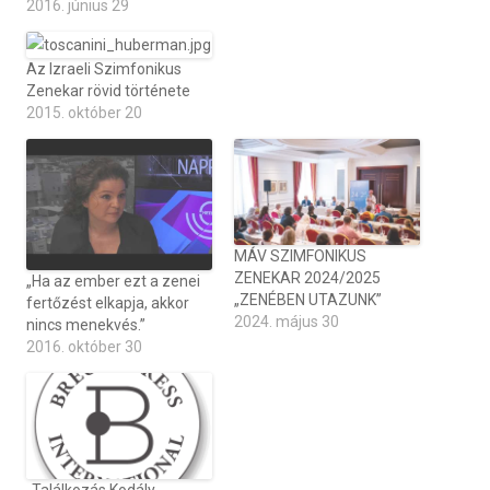
2016. június 29
Az Izraeli Szimfonikus
Zenekar rövid története
2015. október 20
MÁV SZIMFONIKUS
ZENEKAR 2024/2025
„Ha az ember ezt a zenei
„ZENÉBEN UTAZUNK”
fertőzést elkapja, akkor
2024. május 30
nincs menekvés.”
2016. október 30