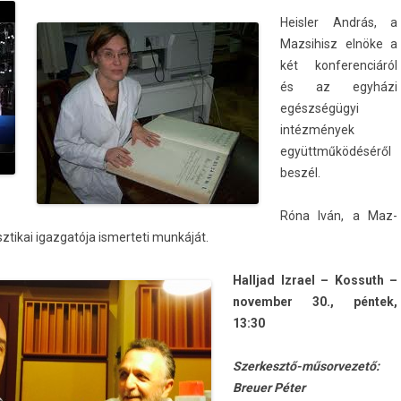
Heisl­er András, a
Maz­sihisz elnöke a
két kon­feren­ciáról
és az egyházi
egészségügyi
intézmények
együttműködéséről
beszél.
Róna Iván, a Maz­
isztikai igaz­gatója is­merteti munkáját.
Halljad Iz­rael – Kos­suth –
novemb­er 30., péntek,
13:30
Szerkesztő-műsorvezető:
Breu­er Péter