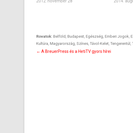
2012. november 28
2014. aug
Rovatok:
Belföld
,
Budapest
,
Egészség
,
Emberi Jogok
,
E
Kultúra
,
Magyarország
,
Színes
,
Távol-Kelet
,
Tengerentúl
,
Bejegyzés
←
A BreuerPress és a HetiTV gyors hírei
navigáció