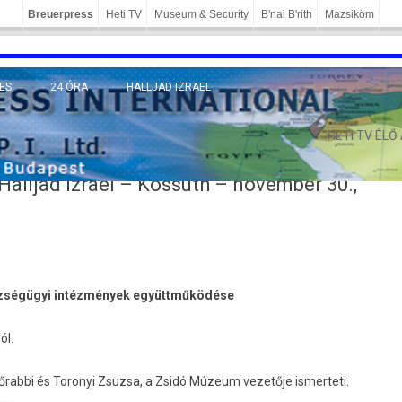
Breuerpress
Heti TV
Museum & Security
B'nai B'rith
Mazsiköm
ES
24 ÓRA
HALLJAD IZRAEL
MÁNY
HETI TV ÉLŐ
Halljad Izrael – Kossuth – november 30.,
észségügyi intézmények együttműködése
ól.
főrabbi és Toronyi Zsuz­sa, a Zsidó Múzeum vezetője is­merteti.