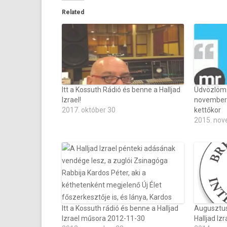
Related
Itt a Kossuth Rádió és benne a Halljad
Üdvözlöm 
Izrael!
november 
2017. október 30
kettőkor
2015. nov
Itt a Kossuth rádió és benne a Halljad
Augusztus
Izrael műsora 2012-11-30
Halljad Iz