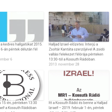
a kedves hallgatókat 2015.
Halljad Izrael-előzetes: Interjú a
6-án péntek délután fél
Zsoltár Kantáta szerzőjével A zsidó
vallási felekezet félórája pénteken
ember 6
13:30-tól a Kossuth Rádióban.
2013. november 28
 15-én, pénteken 13:30
Itt a Kossuth Rádió és benne a Halljad
rael! a Kossuth Rádióban
Izrael! – 2019. február 1-én, péntek