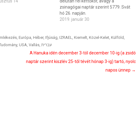
usztus 14
délután fél kettőkor, avagy a
zsinagógai naptár szerint 5779. Svát
hó 26. napján.
2019. január 30
mlékezés
,
Európa
,
Héber
,
Ifjúság
,
IZRAEL
,
Kiemelt
,
Közel-Kelet
,
Külföld
,
Tudomány
,
USA
,
Vallás
,
עברית
A Hanuka idén december 3-tól december 10-ig (a zsidó
naptár szerint kiszlév 25-től tévét hónap 3-ig) tartó, nyolc
napos ünnep
→