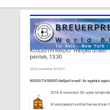
BELFÖLD
KÜLFÖLD
KULTÚRA
SZÍN
EURÓPA
TUDO
VALLÁS
KÖZEL-KELET
KOSSUTH RÁDIÓ Halljad Izrael!: 
TÁVOL-KELET
péntek, 13:30
TENGERENTÚL
2018. november 30 05:51
KOS­SUTH RÁDIÓ Halljad Iz­rael!: Az egyházi eg
2018. A novemb­er 30-i adás tar­talmáb
A hetis­zakaszt ezúttal Dar­vas István 