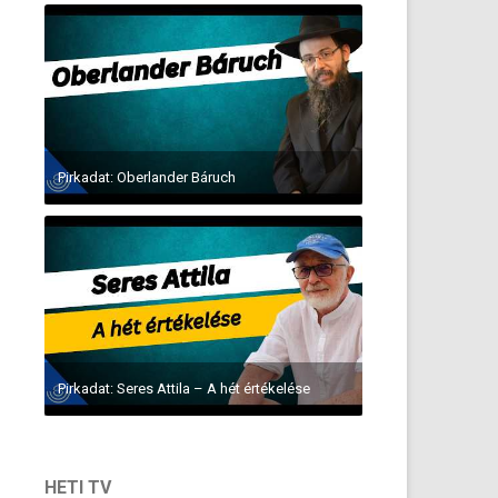
Pirkadat: Oberlander Báruch
Pirkadat: Seres Attila – A hét értékelése
HETI TV