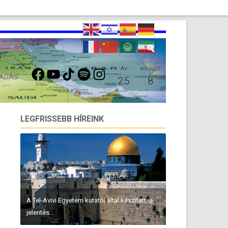
FACEBOOK
YOUTUBE
TIKTOK
SPOTIFY
INSTAGRAM
ÁV
AUGUST
 ADÁS
25
8
LEGFRISSEBB HÍREINK
A Tel-Avivi Egyetem kutatói által készített új
jelentés...