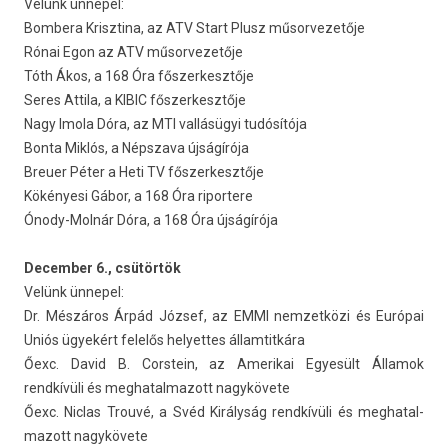
Velünk ünnepel:
Bom­bera Krisztina, az ATV Start Plusz műsor­vezetője
Rónai Egon az ATV műsor­vezetője
Tóth Ákos, a 168 Óra fős­zerkesztője
Seres At­tila, a KIBIC fős­zerkesztője
Nagy Imola Dóra, az MTI vallásügyi tudósítója
Bonta Miklós, a Népszava újságírója
Breu­er Péter a Heti TV fős­zerkesztője
Kökényesi Gábor, a 168 Óra ripor­tere
Ónody-Molnár Dóra, a 168 Óra újságírója
De­cemb­er 6., csütörtök
Velünk ünnepel:
Dr. Mészáros Árpád József, az EMMI nem­zetközi és Európai
Uniós ügyekért felelős helyet­tes állam­titkára
Őexc. David B. Cor­stein, az Amerikai Egyesült Államok
rendkívüli és meg­hatal­mazott nagykövete
Őexc. Nic­las Trouvé, a Svéd Királyság rendkívüli és meg­hatal­
mazott nagykövete