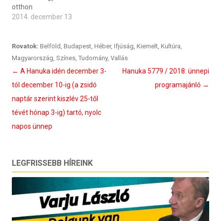
otthon
2014. december 13
Rovatok:
Belföld
,
Budapest
,
Héber
,
Ifjúság
,
Kiemelt
,
Kultúra
,
Magyarország
,
Színes
,
Tudomány
,
Vallás
Bejegyzés
←
A Hanuka idén december 3-
Hanuka 5779 / 2018: ünnepi
navigáció
tól december 10-ig (a zsidó
programajánló
→
naptár szerint kiszlév 25-től
tévét hónap 3-ig) tartó, nyolc
napos ünnep
LEGFRISSEBB HÍREINK