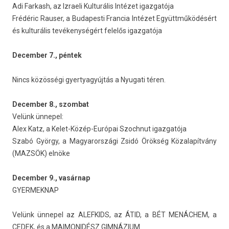
Adi Far­kash, az Iz­raeli Kul­turális Intézet igaz­gatója
Frédéric Raus­er, a Budapes­ti Fran­cia Intézet Együttműködésért
és kul­turális tevékenységért felelős igaz­gatója
De­cemb­er 7., péntek
Nincs közösségi gyer­tyagyúj­tás a Nyugati téren.
De­cemb­er 8., szom­bat
Velünk ünnepel:
Alex Katz, a Kelet-Közép-Európai Szochnut igaz­gatója
Szabó György, a Magyarországi Zsidó Örökség Közalapítvány
(MAZSÖK) elnöke
De­cemb­er 9., vasárnap
GYER­MEKNAP
Velünk ünnepel az AL­EF­KIDS, az ÁTID, a BÉT MENÁCHEM, a
CEDEK, és a MAIMONIDÉSZ GIMNÁZIUM.