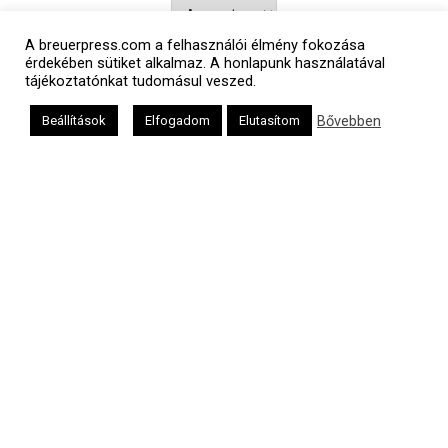
A breuerpress.com a felhasználói élmény fokozása
érdekében sütiket alkalmaz. A honlapunk használatával
tájékoztatónkat tudomásul veszed.
Héber naptár
Bővebben
Beállítások
Elfogadom
Elutasítom
אב
Oldalunkat a Mazsök támogatja