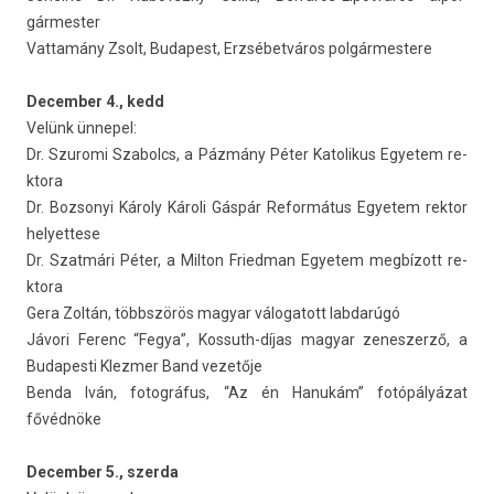
gármest­er
Vat­tamány Zsolt, Budapest, Erzsébetváros pol­gármes­tere
De­cemb­er 4., kedd
Velünk ünnepel:
Dr. Szuromi Szabolcs, a Pázmány Péter Katolikus Egyetem re­
ktora
Dr. Boz­sonyi Károly Károli Gáspár Re­for­mátus Egyetem re­ktor
helyet­tese
Dr. Szatmári Péter, a Mil­ton Fried­man Egyetem megbízott re­
ktora
Gera Zoltán, többszörös magyar válogatott lab­darúgó
Jávori Ferenc “Fegya”, Kossuth-díjas magyar zenes­zerző, a
Budapes­ti Klezm­er Band vezetője
Benda Iván, fotog­ráfus, “Az én Hanukám” fotópályázat
fővédnöke
De­cemb­er 5., szer­da