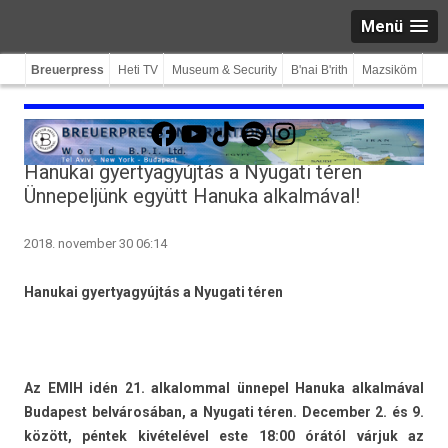
Menü
Breuerpress
Heti TV
Museum & Security
B'nai B'rith
Mazsiköm
Facebook
YouTube
TikTok
Spotify
Instagram
Hanukai gyertyagyújtás a Nyugati téren
Ünnepeljünk együtt Hanuka alkalmával!
2018. november 30 06:14
Han­ukai gyer­tyagyúj­tás a Nyugati téren
Az EMIH idén 21. al­kalomm­al ünnepel Han­uka al­kal­máv­al
Budapest belvárosában, a Nyugati téren. De­cemb­er 2. és 9.
között, péntek kivételével este 18:00 órától várjuk az