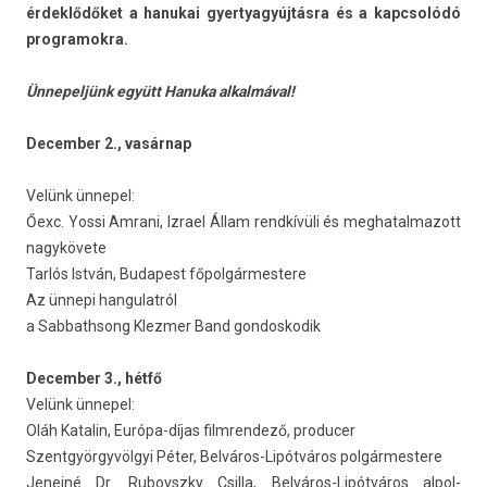
érdeklődőket a han­ukai gyer­tyagyúj­tásra és a kapcsolódó
pro­gramok­ra.
Ünnepel­jünk együtt Han­uka al­kal­máv­al!
De­cemb­er 2., vasárnap
Velünk ünnepel:
Őexc. Yossi Am­rani, Iz­rael Állam rendkívüli és meg­hatal­mazott
nagykövete
Tarlós István, Budapest főpol­gármes­tere
Az ünnepi han­gulat­ról
a Sab­bathsong Klezm­er Band gon­doskodik
De­cemb­er 3., hétfő
Velünk ünnepel:
Oláh Katalin, Európa-díjas filmren­dező, pro­duc­er
Szentgyör­gyvöl­gyi Péter, Belváros-Lipótváros pol­gármes­tere
Jeneiné Dr. Rubovszky Csil­la, Belváros-Lipótváros al­pol­