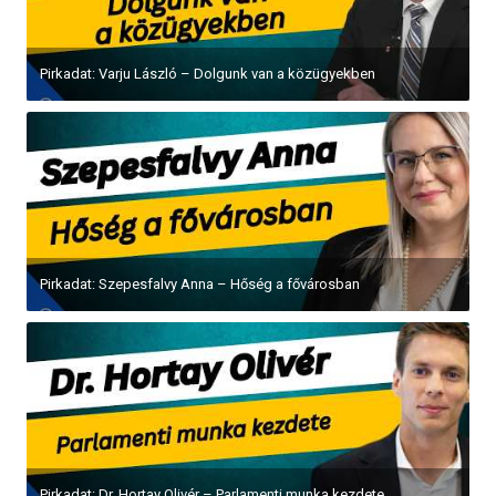
Pirkadat: Varju László – Dolgunk van a közügyekben
Pirkadat: Szepesfalvy Anna – Hőség a fővárosban
Pirkadat: Dr. Hortay Olivér – Parlamenti munka kezdete