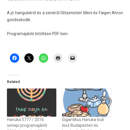
A jó han­gulat­ról és a zenéről Glit­zenstein Meni és Faig­en Ahron
gon­doskodik.
Pro­gramajánló letöltése PDF-ben
Related
Hanuka 5777 / 2016:
Gigantikus Hanuka-buli
ünnepi programajánló
lesz Budapesten és