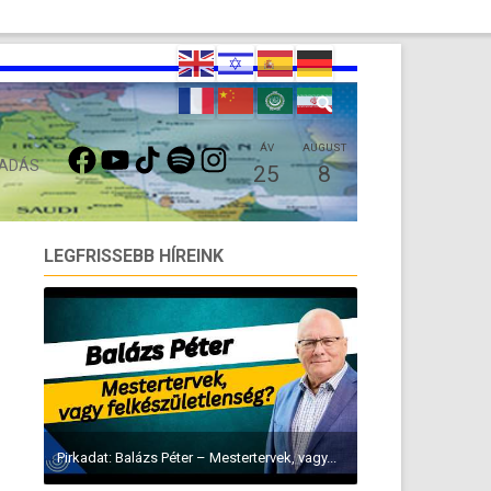
FACEBOOK
YOUTUBE
TIKTOK
SPOTIFY
INSTAGRAM
ÁV
AUGUST
 ADÁS
25
8
LEGFRISSEBB HÍREINK
Pirkadat: Balázs Péter – Mestertervek, vagy...