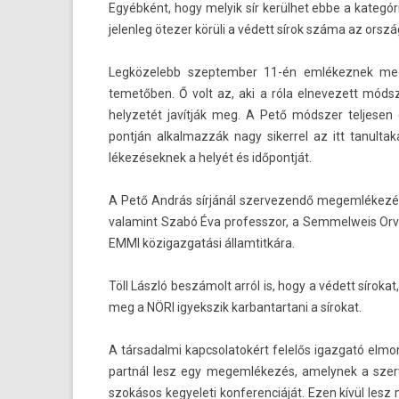
Egyébként, hogy melyik sír kerülhet ebbe a kategóri
jelen­leg ötezer körüli a védett sírok száma az orsz
Leg­közelebb szep­temb­er 11-én em­lékez­nek meg
temetőben. Ő volt az, aki a róla el­nevezett módsze
helyzetét javítják meg. A Pető módszer tel­jes­en
pontján al­kal­mazzák nagy siker­rel az itt tanul
lékezések­nek a helyét és időpontját.
A Pető András sírjánál szer­vezendő megem­lékezés­e
valamint Szabó Éva pro­fesszor, a Sem­melweis Or
EMMI közigaz­gatási állam­titkára.
Töll László beszámolt arról is, hogy a védett síroka
meg a NÖRI igyekszik kar­bantar­tani a sírokat.
A tár­sadal­mi kapcsolatokért felelős igaz­gató el­
partnál lesz egy megem­lékezés, amelynek a szer­
szokásos kegyeleti kon­feren­ciáját. Ezen kívül lesz