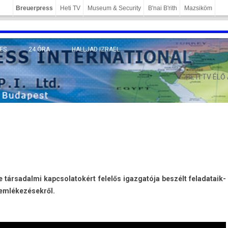
Breuerpress
Heti TV
Museum & Security
B'nai B'rith
Mazsiköm
ES
24 ÓRA
HALLJAD IZRAEL
MÁNY
HETI TV ÉLŐ
I
 tár­sadal­mi kapcsolatokért felelős igaz­gatója beszélt feladataik­
em­lékezések­ről.