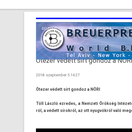
BELFÖLD
KÜLFÖLD
KULTÚRA
SZÍN
EURÓPA
TUDO
VALLÁS
KÖZEL-KELET
Ötezer védett sírt gondoz a NÖR
TÁVOL-KELET
2018. szeptember 5 14:27
TENGERENTÚL
Ötezer védett sírt gon­doz a NÖRI
Töll László ez­redes, a Nem­zeti Örökség Intézete
ról, a védett sírokról, az ott nyugvókról való meg