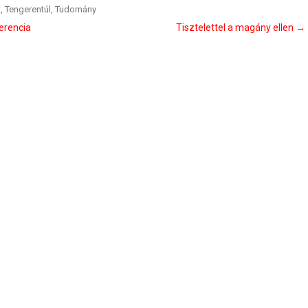
t
,
Tengerentúl
,
Tudomány
erencia
Tisztelettel a magány ellen
→