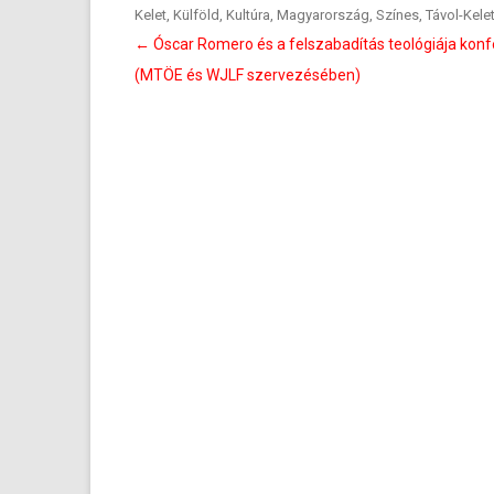
Kelet
,
Külföld
,
Kultúra
,
Magyarország
,
Színes
,
Távol-Kele
Bejegyzés
←
Óscar Romero és a felszabadítás teológiája konf
navigáció
(MTÖE és WJLF szervezésében)