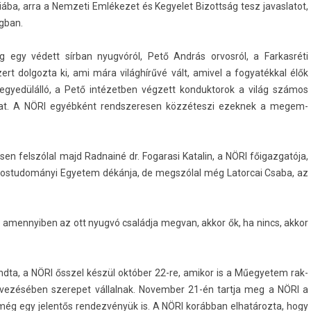
ába, arra a Nem­zeti Emlékezet és Kegyelet Bi­zottság tesz javas­latot,
ágban.
 egy védett sírban nyugvóról, Pető András or­vosról, a Far­kasréti
rt dol­gozta ki, ami mára világhírűvé vált, amivel a fogyatékk­al élők
 egyedülálló, a Pető in­tézetb­en végzett kon­duktorok a világ számos
­takat. A NÖRI egyébként re­ndszeres­en közzéteszi ezek­nek a megem­
n felszólal majd Rad­nainé dr. Fogarasi Katalin, a NÖRI főigaz­gatója,
­vostudományi Egyetem dékánja, de megszólal még Lator­cai Csaba, az
t, amen­nyib­en az ott nyugvó családja meg­van, akkor ők, ha nincs, akkor
mondta, a NÖRI ősszel készül október 22-re, amikor is a Műegyetem rak­
vezéséb­en szerepet vál­lalnak. Novemb­er 21-én tartja meg a NÖRI a
 még egy jelen­tős re­ndez­vényük is. A NÖRI korábban elhatározta, hogy