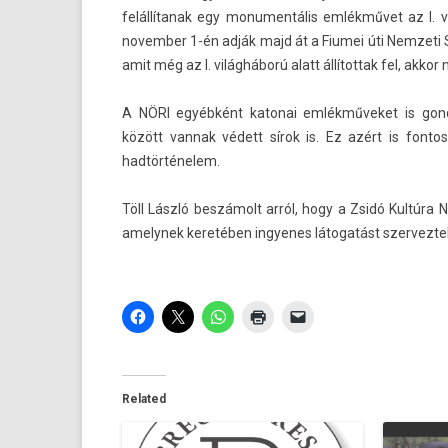
felállítanak egy monumen­tális emlékművet az I. 
novemb­er 1-én adják majd át a Fiumei úti Nem­zeti 
amit még az I. világháború alatt állítot­tak fel, akkor 
A NÖRI egyébként katonai emlékműveket is gon­
között van­nak védett sírok is. Ez azért is fon­t
hadtörténelem.
Töll László beszámolt arról, hogy a Zsidó Kultúra N
amelynek keretében in­gyenes látogatást szer­vezte
Related