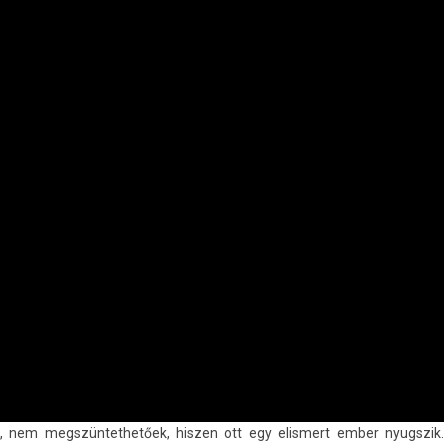
k, nem megszün­tethetőek, hisz­en ott egy elis­mert ember nyugszik.