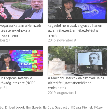
Fogarasi Katalin a Nemzeti
kegyelet nem csak a gyászt, hanem
ntézetének elnöke a
az emlékezést, emlékeztetést is
m ösvényein
jelenti
óber 27
2016. november 8
r. Fogarasi Katalin, a
A Maccabi Játékok alkalmával Hajós
rökség Intézete (NÖRI)
Alfréd felújított síremlékénél
us 21
emlékeztek
2019. augusztus 1
ég
,
Emberi Jogok
,
Emlékezés
,
Európa
,
Gazdaság
,
Ifjúság
,
Kiemelt
,
Közel-