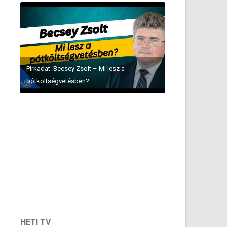
Pirkadat: Becsey Zsolt – Mi lesz a
pótköltségvetésben?
HETI TV