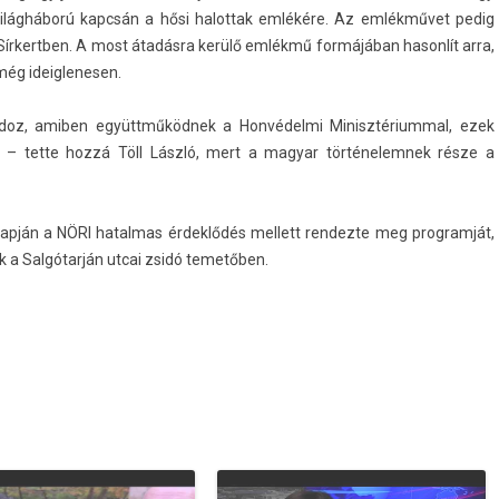
világháború kapcsán a hősi halot­tak emlékére. Az emlékművet pedig
Sír­kertb­en. A most átadásra kerülő emlékmű formájában hason­lít arra,
még ideig­lenes­en.
doz, amib­en együttműködnek a Honvédelmi Minisztériumm­al, ezek
os – tette hozzá Töll László, mert a magyar tör­ténelem­nek része a
apján a NÖRI hatal­mas érdeklődés mel­lett re­ndez­te meg pro­gram­ját,
k a Salgótarján utcai zsidó temetőben.