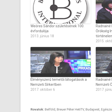
Weöres Sándor születésének 100.
Radnainé 
évfordulója
Örökség I
2013. június 18
történele
2015. okt
Élményszerű temetői látogatások a
Radnainé D
Nemzeti Sírkertben
Nemzeti Ö
2017. október 6
2017. júni
Rovatok:
Belföld
,
Breuer Péter HetiTV
,
Budapest
,
Egészs