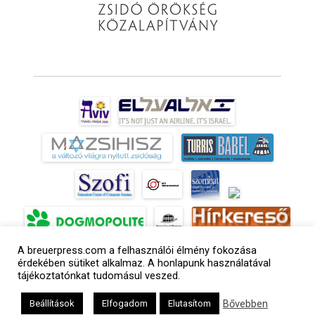
A breuerpress.com a felhasználói élmény fokozása
érdekében sütiket alkalmaz. A honlapunk használatával
tájékoztatónkat tudomásul veszed.
a
médiaszolgáltatási
tevékenységét a
Bővebben
Beállítások
Elfogadom
Elutasítom
Médiatanács a