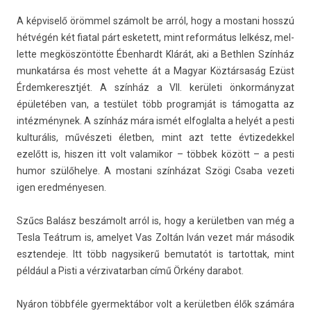
A kép­viselő örömmel számolt be arról, hogy a mos­tani hosszú
hétvégén két fiat­al párt es­ketett, mint re­for­mátus lelkész, mel­
lette megköszöntötte Ébe­nhardt Klárát, aki a Bet­hl­en Színház
mun­katár­sa és most vehet­te át a Magyar Köztársaság Ezüst
Érdem­keresztjét. A színház a VII. kerületi önkormányzat
épületében van, a testület több pro­gram­ját is támogat­ta az
intézménynek. A színház mára ismét el­foglal­ta a helyét a pesti
kul­turális, művészeti életb­en, mint azt tette évtizedek­kel
ezelőtt is, hisz­en itt volt valamikor – többek között – a pesti
humor szülőhelye. A mos­tani színházat Szögi Csaba vezeti
igen ered­ményes­en.
Szűcs Balász beszámolt arról is, hogy a kerületb­en van még a
Tesla Teátrum is, amelyet Vas Zoltán Iván vezet már második
eszten­deje. Itt több nagysik­erű be­mutatót is tar­tottak, mint
például a Pisti a vér­zivatar­ban című Örkény darabot.
Nyáron többféle gyer­mektábor volt a kerületb­en élők számára