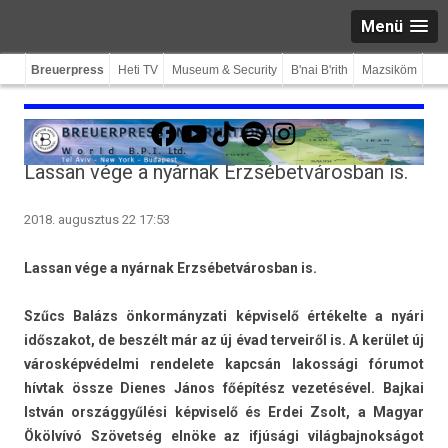
Menü
Breuerpress
Heti TV
Museum & Security
B'nai B'rith
Mazsiköm
Facebook
YouTube
TikTok
Spotify
Instagram
Lassan vége a nyárnak Erzsébetvárosban is.
2018. augusztus 22 17:53
Las­san vége a nyárnak Erzsébet­város­ban is.
Szűcs Balázs önkor­mányzati kép­viselő értékelte a nyári
idős­zakot, de beszélt már az új évad ter­veiről is. A kerület új
városképvédelmi re­ndelete kapcsán lakos­sági fórumot
hívtak össze Di­enes János főépítész vezetésével. Baj­kai
István országgyűlési kép­viselő és Erdei Zsolt, a Magyar
Ökölvívó Szövetség elnöke az ifjúsági világ­bajnok­ságot