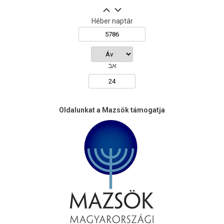
Héber naptár
אב
Oldalunkat a Mazsök támogatja