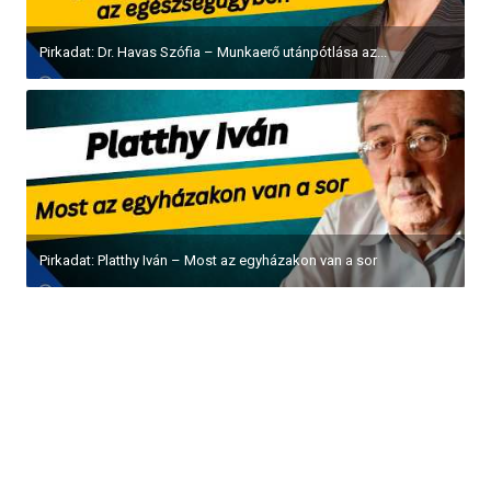
Pirkadat: Dr. Havas Szófia – Munkaerő utánpótlása az...
Pirkadat: Platthy Iván – Most az egyházakon van a sor