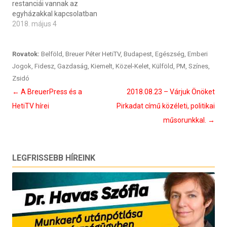
restanciái vannak az
egyházakkal kapcsolatban
2018. május 4
Rovatok:
Belföld
,
Breuer Péter HetiTV
,
Budapest
,
Egészség
,
Emberi
Jogok
,
Fidesz
,
Gazdaság
,
Kiemelt
,
Közel-Kelet
,
Külföld
,
PM
,
Színes
,
Zsidó
Bejegyzés
←
A BreuerPress és a
2018.08.23 – Várjuk Önöket
navigáció
HetiTV hírei
Pirkadat című közéleti, politikai
műsorunkkal.
→
LEGFRISSEBB HÍREINK