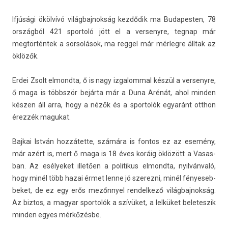
Ifjúsági ökölvívó világ­bajnok­ság kezdődik ma Budapest­en, 78
országból 421 spor­toló jött el a ver­senyre, teg­nap már
megtörténtek a sor­solások, ma re­ggel már mér­legre álltak az
öklözők.
Erdei Zsolt el­mondta, ő is nagy iz­galomm­al készül a ver­senyre,
ő maga is többször bejárta már a Duna Arénát, ahol mind­en
készen áll arra, hogy a nézők és a spor­tolók egyaránt otthon
érezzék magukat.
Baj­kai István hozzátette, számára is fon­tos ez az esemény,
már azért is, mert ő maga is 18 éves koráig öklözött a Vasas­
ban. Az esélyeket illetően a politikus el­mondta, nyilvánvaló,
hogy minél több hazai érmet lenne jó szerez­ni, minél fényeseb­
beket, de ez egy erős mezőnnyel re­ndel­kező világ­bajnok­ság.
Az bi­ztos, a magyar spor­tolók a szívüket, a lelküket be­letes­zik
mind­en egyes mérkőzésbe.