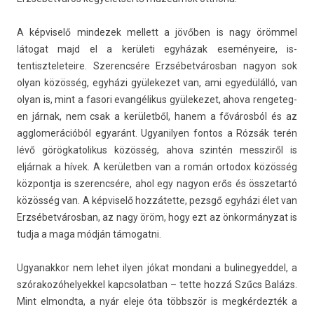
A kép­viselő min­dezek mel­lett a jövőben is nagy örömmel
látogat majd el a kerületi egyházak eseményeire, is­
tentiszteleteire. Szerencsére Erzsébet­város­ban nagyon sok
olyan közösség, egyházi gyülekezet van, ami egyedülálló, van
olyan is, mint a fasori evangélikus gyülekezet, ahova re­ngeteg­
en járnak, nem csak a kerületből, hanem a fővárosból és az
agglomerációból egyaránt. Ugyanily­en fon­tos a Rózsák terén
lévő görög­katolikus közösség, ahova szintén messziről is
eljárnak a hívek. A kerületb­en van a román or­todox közösség
köz­pontja is szerencsére, ahol egy nagyon erős és összetartó
közösség van. A kép­viselő hozzátette, pezsgő egyházi élet van
Erzsébet­város­ban, az nagy öröm, hogy ezt az önkormányzat is
tudja a maga módján támogat­ni.
Ugyanak­kor nem lehet ilyen jókat mon­dani a bulinegyed­del, a
szórakozóhelyek­kel kapcsolat­ban – tette hozzá Szűcs Balázs.
Mint el­mondta, a nyár eleje óta többször is megkérdezték a