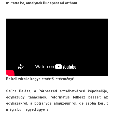
mutat­ta be, amelynek Budapest ad otthont.
Be kell zárni a kegyelet­sértő intézményt!
Szűcs Balázs, a Párbeszéd erzsébetvárosi kép­viselője,
egyházügyi tanácsnok, re­for­mátus lelkész beszélt az
egyházakról, a botrányos álmúzeumról, de szóba került
még a bulinegyed ügye is.