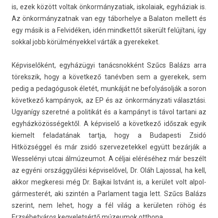
is, ezek között vol­tak önkor­mányzatiak, is­kolaiak, egyháziak is.
Az önkor­mányzat­nak van egy tábor­helye a Balaton mel­lett és
egy másik is a Fel­vidék­en, idén mindket­tőt sikerült felújítani, így
sokk­al jobb körül­mények­kel várták a gyerekeket.
Kép­viselőként, egyházügyi tanácsnok­ként Szűcs Balázs arra
törekszik, hogy a követ­kező tanévben sem a gyerekek, sem
pedig a pedagógusok életét, munkáját ne be­folyásol­ják a soron
követ­kező kampányok, az EP és az önkor­mányzati választási.
Ugyanígy szeretné a politikát és a kampányt is távol tar­tani az
egyházközösségektől. A kép­viselő a követ­kező időszak egyik
kiemelt feladatának tartja, hogy a Budapes­ti Zsidó
Hitközséggel és már zsidó szer­vezetek­kel együtt bezárják a
Wes­selényi utcai álmúzeumot. A céljai eléréséhez már beszélt
az egyéni országgyűlési kép­viselővel, Dr. Oláh Lajoss­al, ha kell,
akkor meg­keresi még Dr. Baj­kai Istvánt is, a kerület volt al­pol­
gármes­terét, aki szintén a Par­la­ment tagja lett. Szűcs Balázs
szerint, nem lehet, hogy a fél világ a kerületen röhög és
Erzsébetváros kegyelet­sértő múzeumok otthona.