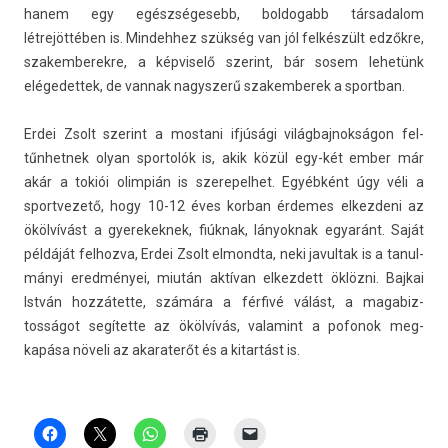
hanem egy egészségesebb, bol­dogabb tár­sadalom
létrejöttében is. Min­dehhez szükség van jól felkészült edzőkre,
szakem­berek­re, a kép­viselő szerint, bár sosem lehetünk
elégedet­tek, de van­nak nagysz­erű szakem­berek a sportban.
Erdei Zsolt szerint a mos­tani ifjúsági világ­bajnok­ságon fel­
tűnhet­nek olyan spor­tolók is, akik közül egy-két ember már
akár a tokiói olim­pián is szerepel­het. Egyébként úgy véli a
sportvezető, hogy 10-12 éves kor­ban érdemes el­kezdeni az
ökölvívást a gyerekek­nek, fiúknak, lányok­nak egyaránt. Saját
példáját fel­hozva, Erdei Zsolt el­mondta, neki javul­tak is a tanul­
mányi eredményei, miután aktívan el­kezdett öklözni. Baj­kai
István hozzátette, számára a férfivé válást, a magabiz­
tosságot segítette az ökölvívás, valamint a pofonok meg­
kapása növeli az akaraterőt és a kitar­tást is.