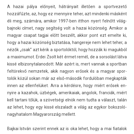
A hazai pálya előnyeit, hátrányait illetően a sportvezető
hozzáfűzte, az, hogy ez men­nyire teher, azt min­denki másként
éli meg, számára, amikor 1997-ben itthon nyert felnőtt világ­
bajnoki címet, nagy segítség volt a hazai közönség. Amikor a
magyar csapat tag­jai előtt beszélt, akkor pont ezt em­el­te ki,
hogy a hazai közönség bi­ztatása, han­gereje nem lehet teher, a
nézők „csak” azt kérik a spor­tolók­tól, hogy hozzák ki maguk­ból
a maximumot. Erdei Zsolt két érmet remél, de a sor­solást látva
kissé el­bizonytalanodott. Már azért is, mert van­nak a sportban
feltörekvő nem­zetek, akik nagyon erősek és a magyar spor­
tolók közül sokan már az első-második for­dulóban meg­kapták
innen az el­lenfelüket. Arra a kérdésre, hogy miért erősek en­
nyire a kazahok, üzbégek, amerikaiak, an­golok, fran­ciák, miért
kell tar­tani tőlük, a szövetségi elnök nem tudta a választ, talán
az lehet, hogy egy kissé elszaladt a világ az egykor bokszoló-
nagyhatalom Magyarország mel­lett.
Baj­kai István szerint ennek az is oka lehet, hogy a mai fiatalok