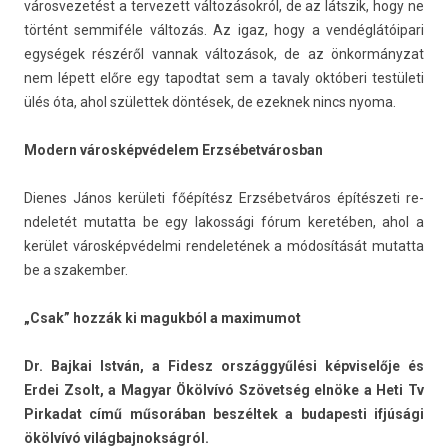
város­vezetést a ter­vezett változásokról, de az látszik, hogy ne
történt sem­miféle változás. Az igaz, hogy a vendéglátóipari
egységek részéről van­nak változások, de az önkormányzat
nem lépett előre egy tapod­tat sem a tava­ly októberi testületi
ülés óta, ahol szület­tek döntések, de ezek­nek nincs nyoma.
Modern városképvédelem Erzsébet­város­ban
Di­enes János kerületi főépítész Erzsébetváros építészeti re­
ndeletét mutat­ta be egy lakos­sági fórum keretében, ahol a
kerület városképvédelmi re­ndeletének a módosítását mutat­ta
be a szakemb­er.
„Csak” hozzák ki maguk­ból a maximumot
Dr. Baj­kai István, a Fidesz országgyűlési kép­viselője és
Erdei Zsolt, a Magyar Ökölvívó Szövetség elnöke a Heti Tv
Pir­kadat című műsorában beszéltek a budapes­ti ifjúsági
ökölvívó világ­bajnok­ságról.