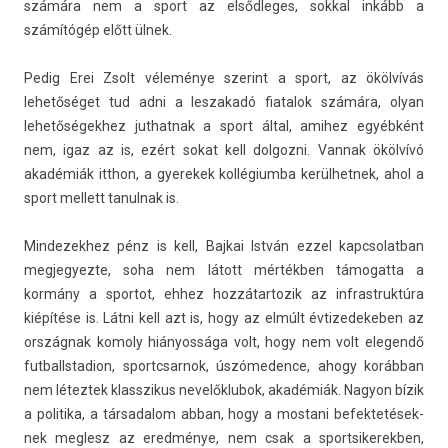
számára nem a sport az el­sődleges, sokk­al inkább a
számítógép előtt ülnek.
Pedig Erei Zsolt véleménye szerint a sport, az ökölvívás
lehetőséget tud adni a les­zakadó fiatalok számára, olyan
lehetőségek­hez jut­hatnak a sport által, amihez egyébként
nem, igaz az is, ezért sokat kell dol­gozni. Van­nak ökölvívó
akadémiák itthon, a gyerekek kol­légium­ba kerül­hetnek, ahol a
sport mel­lett tanul­nak is.
Min­dezek­hez pénz is kell, Baj­kai István ezzel kapcsolat­ban
meg­jegyez­te, soha nem látott mértékben támogat­ta a
kormány a spor­tot, ehhez hoz­zátar­tozik az in­frastruk­túra
kiépítése is. Látni kell azt is, hogy az elmúlt évtizedekeb­en az
országnak komo­ly hiányossága volt, hogy nem volt elegendő
fut­ballstad­ion, sportcsar­nok, úszómed­ence, ahogy korábban
nem létez­tek klasszikus nevelők­lubok, akadémiák. Nagyon bízik
a politika, a tár­sadalom abban, hogy a mos­tani be­fek­tetések­
nek meg­lesz az eredménye, nem csak a sportsikerekb­en,