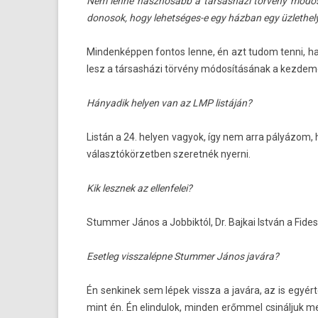
Nem lenne hasznosabb a társasházi törvény módosít
donosok, hogy lehetséges-e egy házban egy üzlet­hel
Min­denképp­en fon­tos lenne, én azt tudom tenni, 
lesz a társasházi törvény módosításának a kez­demény
Hányadik hely­en van az LMP listáján?
Listán a 24. hely­en vagyok, így nem arra pályázom, h
választókör­zetb­en szeret­nék nyer­ni.
Kik lesznek az el­lenfelei?
Stumm­er János a Job­biktól, Dr. Baj­kai István a Fid
Eset­leg visszalép­ne Stumm­er János javára?
Én sen­kinek sem lépek vissza a javára, az is egy
mint én. Én elin­dulok, mind­en erőmmel csináljuk m