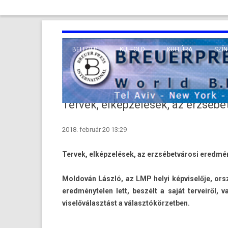
BELFÖLD
KÜLFÖLD
KULTÚRA
SZÍN
EURÓPA
TUDO
VALLÁS
KÖZEL-KELET
Tervek, elképzelések, az erzséb
TÁVOL-KELET
2018. február 20 13:29
TENGERENTÚL
Ter­vek, elképzelések, az erzsébetvárosi ered­mé
Mol­dován László, az LMP helyi kép­viselője, orsz
ered­ménytel­en lett, beszélt a saját ter­veiről
viselőválasztást a választókör­zetb­en.