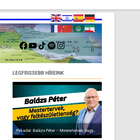
FACEBOOK
YOUTUBE
TIKTOK
SPOTIFY
INSTAGRAM
ÁV
AUGUST
 ADÁS
25
8
LEGFRISSEBB HÍREINK
Pirkadat: Balázs Péter – Mestertervek, vagy...