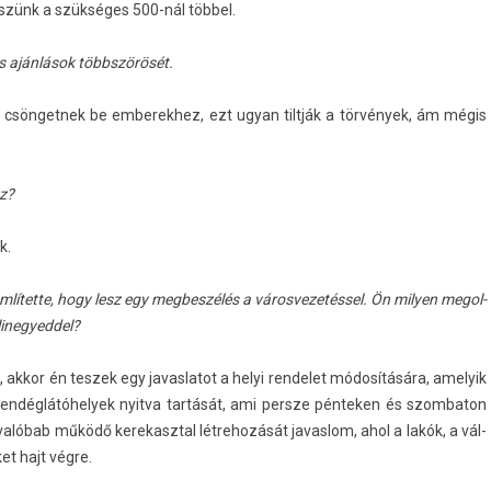
leszünk a szükséges 500-nál többel.
es ajánlások többszörösét.
n csön­getnek be em­berek­hez, ezt ugyan tiltják a törvények, ám mégis
ez?
k.
 említette, hogy lesz egy meg­beszélés a város­vezetés­sel. Ön mily­en megol­
linegyed­del?
kkor én tes­zek egy javas­latot a helyi re­ndelet módosítására, amelyik
n­déglátóhelyek nyit­va tartását, ami per­sze pén­tek­en és szom­baton
y valóbab működő kerekaszt­al lét­rehozását javas­lom, ahol a lakók, a vál­
et hajt végre.