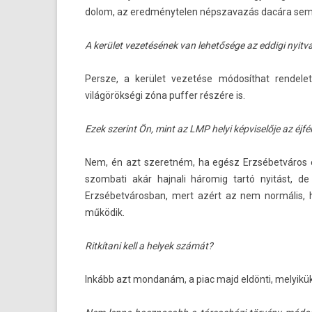
dolom, az ered­ménytel­en népszavazás dacára sem 
A kerület vezetésének van lehetősége az ed­digi nyit­va
Per­sze, a kerület vezetése módosíthat re­ndele
világörökségi zóna puff­er részére is.
Ezek szerint Ön, mint az LMP helyi kép­viselője az éjfé
Nem, én azt szeret­ném, ha egész Erzsébetváros eg
szombati akár haj­nali háromig tartó nyitást, de 
Erzsébetvárosban, mert azért az nem normális, 
működik.
Ritkítani kell a helyek számát?
Inkább azt mon­danám, a piac majd eldönti, melyikük 