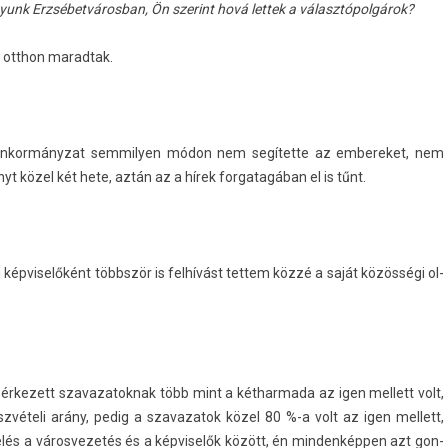
gyunk Erzsébet­város­ban, Ön szerint hová let­tek a választópolgárok?
k otthon marad­tak.
önkormányzat sem­mily­en módon nem segítette az em­bereket, nem
yt közel két hete, aztán az a hírek for­gatagában el is tűnt.
p­viselőként többször is felhívást tet­tem közzé a saját közösségi ol­
r­kezett szavazatok­nak több mint a két­harmada az igen mel­lett volt,
vételi arány, pedig a szavazatok közel 80 %-a volt az igen mel­lett,
lés a város­vezetés és a kép­viselők között, én min­denképp­en azt gon­