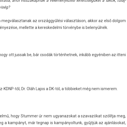
ása, ahol visszakap­nák a véleményezési lehetőségüket a lakók, tulaj­
yiség?
ha meg­választanak az országgyűlési választáson, akkor az első dol­gom
ezése, mel­lette a keres­kedel­mi törvénybe is be­lenyúl­nék.
ogy ott jus­sak be, bár csodák tör­ténhet­nek, inkább egyéniben az it­teni
esz-KDNP-től, Dr. Oláh Lajos a DK-tól, a töb­bieket még nem is­merem.
értelmű, hogy Stumm­er úr nem ugyanazokat a szavazókat szólítja meg,
eg a kampányt, már teg­nap is kam­pányol­tunk, gyűjtjük az ajánlásokat,