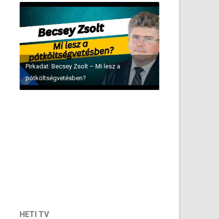
Pirkadat: Becsey Zsolt – Mi lesz a
pótköltségvetésben?
HETI TV