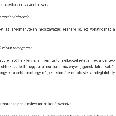
marad­hat a mos­tani helyzet.
 tartást átértékelni?
tet az ered­ménytel­en népszavazás ellenére is, ez vonat­kozhat a
li zárást támogat­ja?
y élhető hely lenne, én nem tar­tom el­képzel­hetet­lennek a péntek-
ehhez az kell, hogy újra normális vis­zonyok jöj­jenek létre Belső-
hogy kevesebb mint egy négyzet­kilométer­en ötszáz vendéglátóhely
marad tal­pon a nyit­va tartás korlátozásával.