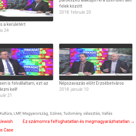
párbeszéd alakuljon ki a szemben álló
felek között
2018. február 20
s a kerületért
is 24
n is felvállaltam, ezt az
Népszavazás előtt Erzsébetváros
ezni kell!
2018. január 10
ruár 21
Kultúra
,
LMP
,
Magyarország
,
Színes
,
Tudomány
,
választás
,
Vallás
 Jewish
Ez számomra felfoghatatlan és megmagyarázhatatlan
→
us Case