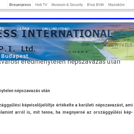
Breuerpress
Heti TV
Museum & Security
B'nai B'rith
Mazsiköm
ES
24 ÓRA
HALLJAD IZRAEL
MÁNY
HETI TV ÉLŐ
etvárosi eredménytelen népszavazás után
nytel­en népszavazás után
ággyűlési kép­viselőjelöltje értékelte a kerületi népszavazást, ami
, valamint arról is, mit tenne, ha meg­nyerné az országgyűlési kép­