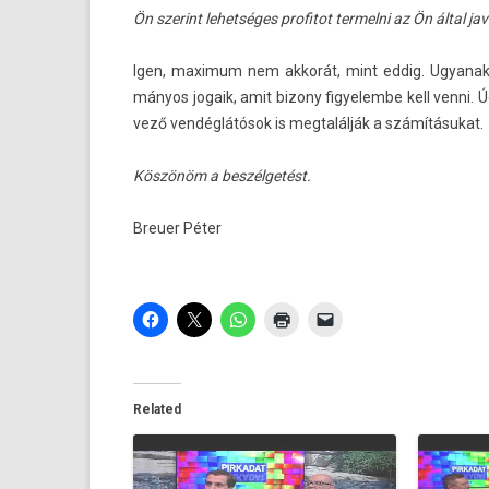
Ön szerint lehet­séges pro­fitot ter­melni az Ön által j
Igen, maxi­mum nem akkorát, mint eddig. Ugyanak­ko
mányos jogaik, amit bi­zony figyelem­be kell venn
vező vendéglátósok is meg­talál­ják a számításukat.
Köszönöm a beszélgetést.
Breu­er Péter
Related