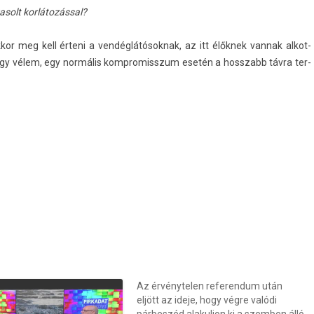
avasolt korlátozással?
r meg kell érteni a ven­déglátósok­nak, az itt élőknek van­nak al­kot­
i. Úgy vélem, egy normális kompromisszum esetén a hosszabb távra ter­
Az érvénytelen referendum után
eljött az ideje, hogy végre valódi