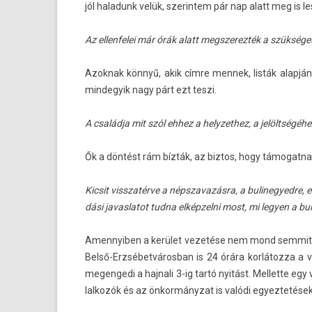
jól haladunk velük, szerin­tem pár nap alatt meg is 
Az el­lenfelei már órák alatt megszerez­ték a szükség
Azok­nak könnyű, akik címre men­nek, listák alapjá
min­degyik nagy párt ezt teszi.
A családja mit szól ehhez a helyzet­hez, a jelöltségéh
Ők a döntést rám bízták, az bi­ztos, hogy támogat­na
Kic­sit visszatér­ve a népszavazás­ra, a bulinegyed­re,
dási javas­latot tudna el­képzel­ni most, mi legy­en a bu
Amen­nyib­en a kerület vezetése nem mond sem­mit, a
Belső-Erzsébetvárosban is 24 órára korlátozza a ve
megen­gedi a haj­nali 3-ig tartó nyitást. Mel­lette eg
lalkozók és az önkormányzat is valódi egyez­tetések