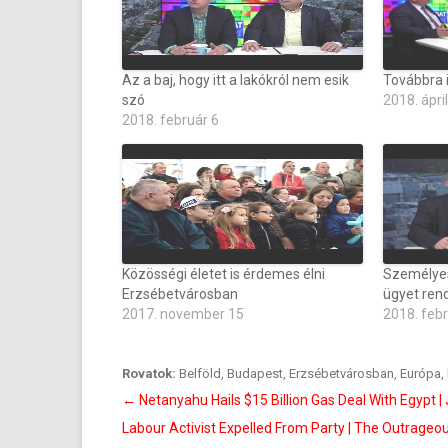
Az a baj, hogy itt a lakókról nem esik
Továbbra i
szó
2018. ápril
2018. február 6
Közösségi életet is érdemes élni
Személyese
Erzsébetvárosban
ügyet rend
2017. november 15
2018. feb
Rovatok:
Belföld
,
Budapest
,
Erzsébetvárosban
,
Európa
,
Bejegyzés
←
Netanyahu Hails $15 Billion Gas Deal With Egypt |
navigáció
Labour Activist Expelled From Party | The Outrageo