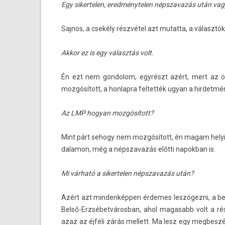
Egy siker­tel­en, ered­ménytel­en népszavazás után va
Saj­nos, a csekély részvétel azt mutat­ta, a választó
Akkor ez is egy választás volt.
Én ezt nem gon­dolom, egyrészt azért, mert az 
mozgósított, a hon­lapra fel­tették ugyan a hir­detmén
Az LMP hogyan mozgósított?
Mint párt sehogy nem mozgósított, én magam helyi ké
dalamon, még a népszavazás előtti napok­ban is.
Mi várható a siker­tel­en népszavazás után?
Azért azt min­denképp­en érdemes leszögezni, a be­é
Belső-Erzsébetvárosban, ahol magasabb volt a rész
azaz az éjféli zárás mel­lett. Ma lesz egy meg­beszé