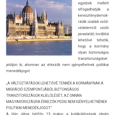
egyebek mel­lett
el­fogad­hatják a
kereszténydemok­
raták családi csőd­
védelem­ről szóló
javas­latát, továbbá
lehetővé tehetik,
hogy a kormány
olyan bi­zton­ságos
tran­zitországokat
jelöljön ki, ahon­nan az érkezők nem igényel­hetnek politikai
menedék­jogot.
„A VÁLTOZTATÁSOK LEHETŐVÉ TENNÉK A KORMÁNYNAK A
MIGRÁCIÓ SZEMPONTJÁBÓL BIZTONSÁGOS
TRANZITORSZÁGOK KIJELÖLÉSÉT, AZ ONNAN
MAGYARORSZÁGRA ÉRKEZŐK PEDIG NEM IGÉNYELHETNÉNEK
POLITIKAI MENEDÉKJOGOT.”
A Ház ülése hétfőn 13 órakor a kuláküldözések idején