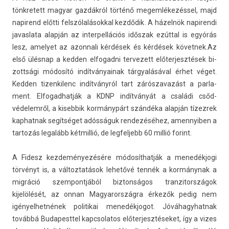
tönkretett magyar gazdákról történő megem­lékezés­sel, majd
napirend előtti felszólalásokk­al kezdődik. A házelnök napiren­di
javas­lata alapján az in­ter­pellációs időszak ezúttal is egyórás
lesz, amelyet az azon­nali kérdések és kérdések követ­nek.Az
első ülésnap a kedd­en el­fogad­ni ter­vezett előter­jesztések bi­
zottsági módosító in­dít­ványainak tárgyalásával érhet véget.
Kedd­en tizen­kilenc indítványról tart zárós­zavazást a par­la­
ment. El­fogad­hatják a KDNP indítványát a családi csőd­
védelem­ről, a kiseb­bik kormánypárt szándéka alapján tízez­rek
kap­hatnak segítséget adósságuk re­ndezéséhez, amen­nyib­en a
tar­tozás legalább két­millió, de leg­feljebb 60 millió forint.
A Fidesz kez­deményezésére módosíthatják a menedékjogi
törvényt is, a vál­toztatások lehetővé tennék a kormánynak a
migráció szem­pontjából bi­zton­ságos tran­zitországok
kijelölését, az onnan Magyarország­ra érkezők pedig nem
igényel­hetnének politikai menedék­jogot. Jóváhagyhat­nak
továbbá Budapesttel kapcsolatos előter­jesztéseket, így a vizes