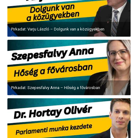
Pirkadat: Varju László – Dolgunk van a közügyekben
Pirkadat: Szepesfalvy Anna – Hőség a fővárosban