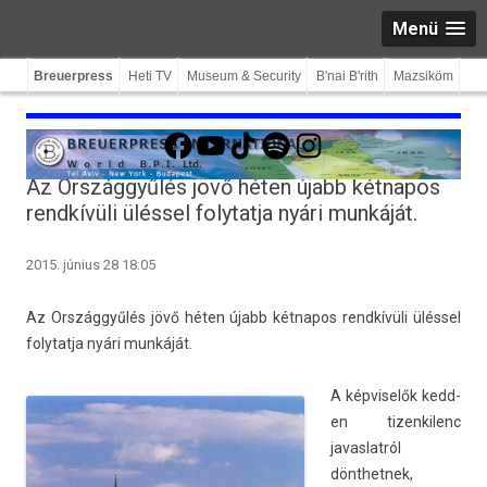
Menü
Breuerpress
Heti TV
Museum & Security
B'nai B'rith
Mazsiköm
Facebook
YouTube
TikTok
Spotify
Instagram
Az Országgyűlés jövő héten újabb kétnapos
rendkívüli üléssel folytatja nyári munkáját.
2015. június 28 18:05
Az Országgyűlés jövő héten újabb két­napos rendkívüli üléssel
folytat­ja nyári munkáját.
A kép­viselők kedd­
en tizen­kilenc
javas­latról
dönthet­nek,