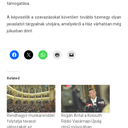
támogatása.
A kép­viselők a szavazásokat követően további tizenegy olyan
javas­latot tár­gyal­nak utoljára, amelyek­ről a Ház várhatóan még
július­ban dönt.
Related
Rendhagyó munkarenddel
Rogán Antal a Kossuth
folytatja tavaszi
Rádió Vasárnapi Újság
ülésszakát az
című műsorában.