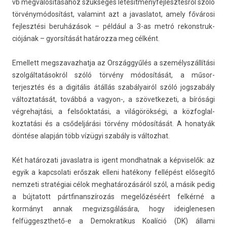
vb meg­valósításához szükséges létesít­ményfej­lesztés­ről szóló
törvénymódosítást, valamint azt a javas­latot, amely fővárosi
fej­lesztési beruházások – például a 3-as metró re­konstruk­
ciójának – gyorsítását határozza meg célként.
Em­el­lett megszavaz­hatja az Országgyűlés a személyszállítási
szolgáltatásokról szóló törvény módosítását, a műsor­
terjesztés és a digitális átállás szabályairól szóló jogszabá­ly
vál­toztatását, továbbá a vagyon-, a szövet­kezeti, a bírósági
vég­rehaj­tási, a felsőoktatási, a világörökségi, a köz­foglal­
koztatási és a csődeljárási törvény módosítását. A honatyák
döntése alapján több vízügyi szabály is vál­tozhat.
Két határozati javas­latra is igent mondhat­nak a kép­viselők: az
egyik a kapcsolati erőszak el­leni hatékony fellépést elősegítő
nem­zeti stratégiai célok meg­határozásáról szól, a másik pedig
a búj­tatott pártfinanszírozás megelőzéséért felkérné a
kormányt annak meg­vizsgálására, hogy ideig­lenes­en
felfüggeszthető-e a De­mok­ratikus Koalíció (DK) állami