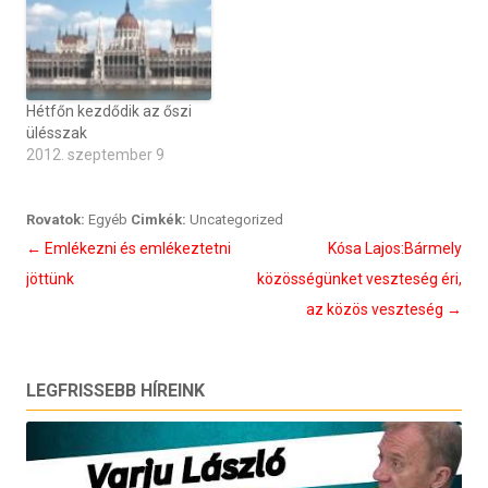
Hétfőn kezdődik az őszi
ülésszak
2012. szeptember 9
Rovatok:
Egyéb
Cimkék:
Uncategorized
Bejegyzés
←
Emlékezni és emlékeztetni
Kósa Lajos:Bármely
navigáció
jöttünk
közösségünket veszteség éri,
az közös veszteség
→
LEGFRISSEBB HÍREINK