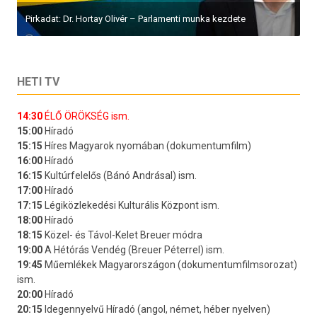
Pirkadat: Dr. Hortay Olivér – Parlamenti munka kezdete
HETI TV