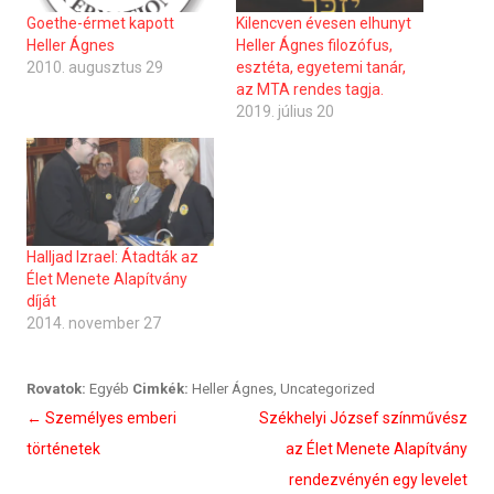
Goethe-érmet kapott
Kilencven évesen elhunyt
Heller Ágnes
Heller Ágnes filozófus,
2010. augusztus 29
esztéta, egyetemi tanár,
az MTA rendes tagja.
2019. július 20
Halljad Izrael: Átadták az
Élet Menete Alapítvány
díját
2014. november 27
Rovatok:
Egyéb
Cimkék:
Heller Ágnes
,
Uncategorized
Bejegyzés
←
Személyes emberi
Székhelyi József színművész
navigáció
történetek
az Élet Menete Alapítvány
rendezvényén egy levelet