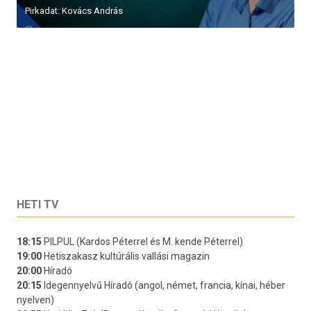
Pirkadat: Kovács András
HETI TV