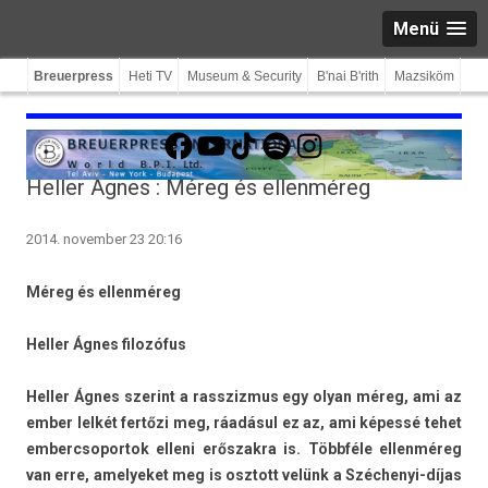
Menü
Breuerpress
Heti TV
Museum & Security
B'nai B'rith
Mazsiköm
Facebook
YouTube
TikTok
Spotify
Instagram
Heller Ágnes : Méreg és ellenméreg
2014. november 23 20:16
Méreg és el­lenméreg
Hell­er Ágnes filozófus
Hell­er Ágnes szerint a rassziz­mus egy olyan méreg, ami az
ember lelkét fertőzi meg, ráadásul ez az, ami képessé tehet
em­bercsopor­tok el­leni erős­zakra is. Többféle el­lenméreg
van erre, amelyeket meg is osztott velünk a Széchenyi-díjas