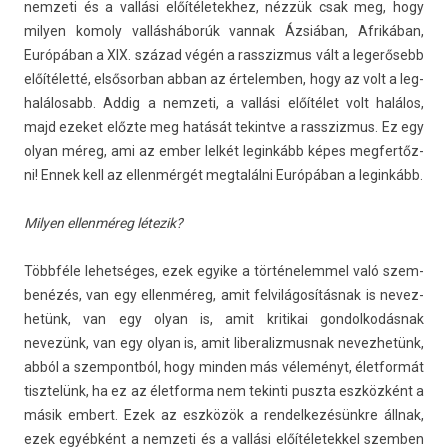
nem­zeti és a vallási előítéletek­hez, nézzük csak meg, hogy
mily­en komo­ly vallásháborúk van­nak Ázsiában, Afrikában,
Európában a XIX. század végén a rassziz­mus vált a legerősebb
előítéletté, el­sősor­ban abban az értelemb­en, hogy az volt a leg­
halálosabb. Addig a nem­zeti, a vallási előítélet volt halálos,
majd ezeket előzte meg hatását tekintve a rassziz­mus. Ez egy
olyan méreg, ami az ember lelkét legin­kább képes meg­fertőz­
ni! Ennek kell az el­lenmér­gét meg­talál­ni Európában a legin­kább.
Mily­en el­lenméreg létezik?
Többféle lehet­séges, ezek egyike a tör­ténelem­mel való szem­
benézés, van egy el­lenméreg, amit fel­világosítás­nak is nevez­
hetünk, van egy olyan is, amit kritikai gon­dolkodás­nak
nevezünk, van egy olyan is, amit li­beraliz­musnak nevez­hetünk,
abból a szem­pontból, hogy mind­en más véleményt, élet­formát
tisztelünk, ha ez az élet­forma nem tekin­ti puszta eszközként a
másik em­bert. Ezek az eszközök a re­ndel­kezésünkre állnak,
ezek egyébként a nem­zeti és a vallási előítéletek­kel szemb­en