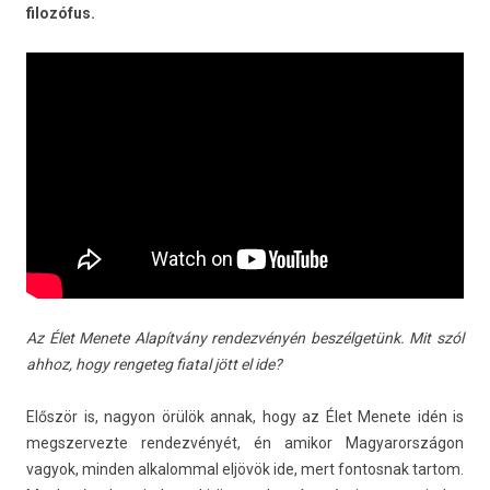
filozófus.
Az Élet Menete Alapítvány re­ndez­vényén beszélgetünk. Mit szól
ahhoz, hogy re­ngeteg fiat­al jött el ide?
Először is, nagyon örülök annak, hogy az Élet Menete idén is
megszer­vezte re­ndez­vényét, én amikor Magyarországon
vagyok, mind­en al­kalomm­al eljövök ide, mert fon­tosnak tar­tom.