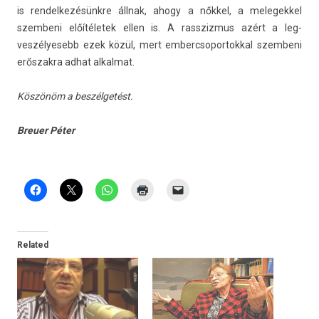
is re­ndel­kezésünkre állnak, ahogy a nőkkel, a melegek­kel
szem­beni előítéletek ellen is. A rassziz­mus azért a leg­
veszélyesebb ezek közül, mert em­bercsopor­tokk­al szem­beni
erős­zakra adhat al­kal­mat.
Köszönöm a beszélgetést.
Breu­er Péter
Related