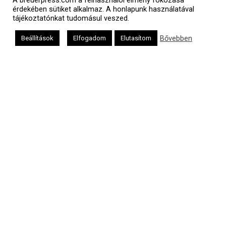
A breuerpress.com a felhasználói élmény fokozása
érdekében sütiket alkalmaz. A honlapunk használatával
tájékoztatónkat tudomásul veszed.
Bővebben
Beállítások
Elfogadom
Elutasítom
a