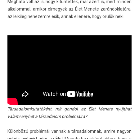
Meg­ható volt az is, hogy kitün­tettek, már azért is, mert mind­en
al­kalomm­al, amikor el­megyek az Élet Menete zarán­doklatára,
az lel­kileg nehezem­re esik, annak ellenére, hogy örülök neki.
Tár­sadalom­kutatóként, mit gon­dol, az Élet Menete nyújthat
valami en­yhet a tár­sadalom problémáira?
Különböző problémái van­nak a tár­sadalom­nak, amire nagyon
nehéz gyógyírt adni, az Élet Menete hozzájárul ahhoz, hogy a