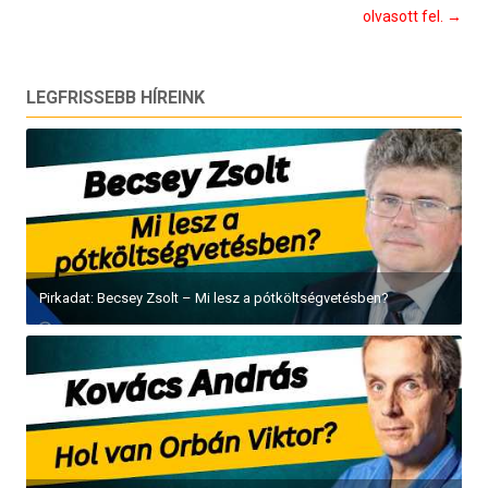
olvasott fel.
→
LEGFRISSEBB HÍREINK
Pirkadat: Becsey Zsolt – Mi lesz a pótköltségvetésben?