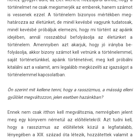
tör­ténel­met ne csak megis­merjék az em­berek, hanem számot
is ves­senek ezzel. A történelem bi­zonyos mértékben meg­
határoz­za az életünket, de minél kevésbé vagyunk tudatosak,
minél kevésbé próbáljuk elemez­ni, hogy mi történt az apáink
idejében, annál rosszab­bul be­folyásol­ja az életünket a
történelem. Amen­nyib­en azt akar­juk, hogy jó irányba be­
folyásol­ja, akkor bi­zony számot kell vetnünk a tör­ténelem­mel,
saját történetünkkel, apáink történetével, meg kell próbálni
kitalálni azt a valamit, ami legalább megközelíti az igazságot a
tör­ténelem­mel kapcsolat­ban.
Ön szerint mit kel­lene tenni, hogy a rassziz­mus, a másság el­leni
gyűlölet meg­változ­zon, jelen esetb­en hazánkban?
Ennek nem csak itthon kell meg­változ­nia, nemrégiben jelent
meg egy könyvem németül az előítéletek­ről. Azt tudni kell,
hogy a rassziz­mus az előítéletek közül a leg­fiatalabb,
lényegében a XIX. század óta létezik, hoz­zátet­tek valamit a