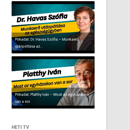
Pirkadat: Dr. Havas Szófia – Munkaerő
utánpótlása az...
Pirkadat: Platthy Iván – Most az egyházakon
van a sor
HETI TV