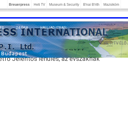
Breuerpress
Heti TV
Museum & Security
B'nai B'rith
Mazsiköm
ES
24 ÓRA
HALLJAD IZRAEL
MÁNY
HETI TV ÉLŐ
hétfő Jelentős lehülés; az évszaknak