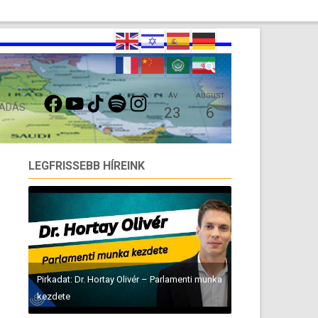
FACEBOOK
YOUTUBE
TIKTOK
SPOTIFY
INSTAGRAM
ÁV
AUGUST
 ADÁS
23
6
LEGFRISSEBB HÍREINK
Pirkadat: Dr. Hortay Olivér – Parlamenti munka
kezdete