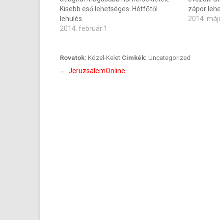
Kisebb eső lehetséges. Hétfőtől
zápor leh
lehülés.
2014. máj
2014. február 1
Rovatok:
Közel-Kelet
Cimkék:
Uncategorized
Bejegyzés
←
JeruzsalemOnline
navigáció