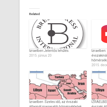
Related
Izraelben:Jelentős lehűlés.
Izraelben:
2015. június 20
évszakiná
hőmérsékl
2015. dec
Izraelben :Szeles idő, az évszaki
IZRAELBEN
átlagnál magasabb hőmérsékletek.
évszaki át