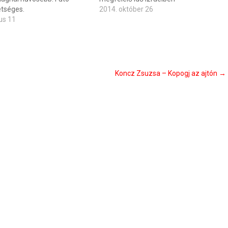
etséges.
2014. október 26
us 11
Koncz Zsuzsa – Kopogj az ajtón
→