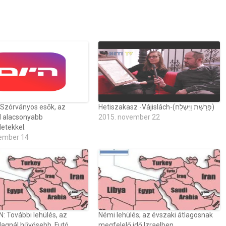
 Szórványos esők, az
Hetiszakasz -Vájislách-(פָּרָשָׁת וַיִּשְלַח)
l alacsonyabb
2015. november 22
etekkel.
ember 14
: További lehülés, az
Némi lehülés; az évszaki átlagosnak
lagnál hűvösebb. Futó
megfelelő idő Izraelben