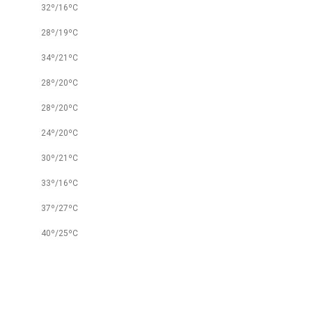
32º/16ºC
28º/19ºC
34º/21ºC
28º/20ºC
28º/20ºC
24º/20ºC
30º/21ºC
33º/16ºC
37º/27ºC
40º/25ºC