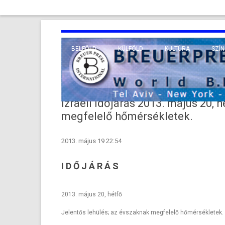
BELFÖLD
KÜLFÖLD
KULTÚRA
SZÍN
EURÓPA
TUDO
VALLÁS
KÖZEL-KELET
Izraeli Időjárás 2013. május 20, 
TÁVOL-KELET
megfelelő hőmérsékletek.
TENGERENTÚL
2013. május 19 22:54
I D Ő J Á R Á S
2013. május 20, hétfő
Jelentős lehülés; az évszaknak megfelelő hőmérsékletek.