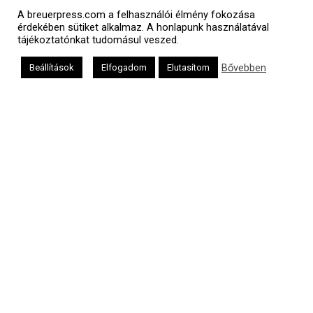
A breuerpress.com a felhasználói élmény fokozása
érdekében sütiket alkalmaz. A honlapunk használatával
tájékoztatónkat tudomásul veszed.
Bővebben
Beállítások
Elfogadom
Elutasítom
Polgári naptár
Héber naptár