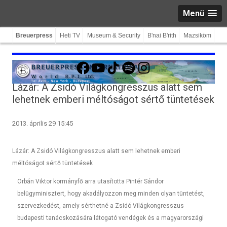
Menü
Breuerpress
Heti TV
Museum & Security
B'nai B'rith
Mazsiköm
Facebook
YouTube
TikTok
Spotify
Instagram
Lázár: A Zsidó Világkongresszus alatt sem
lehetnek emberi méltóságot sértő tüntetések
2013. április 29 15:45
Lázár: A Zsidó Világkongresszus alatt sem lehetnek emberi
méltóságot sértő tüntetések
Orbán Viktor kormányfő arra utasította Pintér Sándor
belügyminisztert, hogy akadályozzon meg minden olyan tüntetést,
szervezkedést, amely sérthetné a Zsidó Világkongresszus
budapesti tanácskozására látogató vendégek és a magyarországi