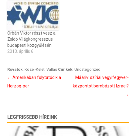
Orbán Viktor részt vesz a
Zsidó Világkongresszus
budapesti közgyűlésén
2013. április 6
Rovatok:
Közel-Kelet
,
Vallás
Cimkék:
Uncategorized
Bejegyzés
←
Amerikában folytatódik a
Mááriv: szíriai vegyifegyver-
navigáció
Herzog-per
központot bombázott Izrael?
→
LEGFRISSEBB HÍREINK