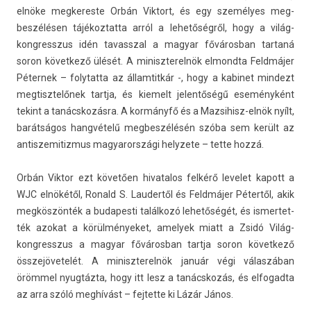
elnöke meg­keres­te Orbán Vik­tort, és egy személyes meg­
beszélés­en tájékoz­tatta arról a lehetőségről, hogy a világ­
kongresszus idén tavassz­al a magyar főváros­ban tar­taná
soron követ­kező ülését. A miniszterel­nök el­mondta Feldmájer
Péter­nek – folytat­ta az állam­titkár -, hogy a kabinet min­dezt
meg­tisztelőnek tartja, és kiemelt jelen­tőségű eseményként
tekint a tanácskozásra. A kormányfő és a Mazsihisz-elnök nyílt,
barátságos hangvételű meg­beszélésén szóba sem került az
anti­szemitiz­mus magyarországi helyzete – tette hozzá.
Orbán Vik­tor ezt követően hivatalos felkérő levelet kapott a
WJC elnökétől, Ronald S. Lauder­től és Feldmájer Pétertől, akik
megköszönték a budapes­ti találkozó lehetőségét, és is­mertet­
ték azokat a körül­ményeket, amelyek miatt a Zsidó Világ­
kongresszus a magyar főváros­ban tartja soron követ­kező
összejövetelét. A miniszterel­nök január végi válaszában
örömmel nyugtázta, hogy itt lesz a tanácskozás, és el­fogad­ta
az arra szóló meghívást – fej­tette ki Lázár János.