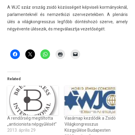
A WJC száz ország zsidó közösségeit kép­viseli kormányoknál,
par­lamen­teknél és nem­zetközi szer­vezetekb­en. A plenáris
ülés a világ­kongresszus legfőbb döntéshozó szer­ve, amely
négyévente ülésezik, és meg­választja vezetőségét.
Related
A rendőrség megtiltotta
Vasárnap kezdődik a Zsidó
„anticionista népgyűlését”
Világkongresszus
2013. április 29
Közgyűlése Budapesten