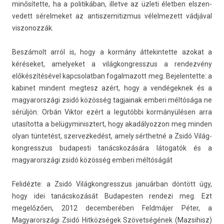
minősítette, ha a politikában, il­let­ve az üzleti életb­en elszen­
vedett sérel­meket az anti­szemitiz­mus vélel­mezett vádjával
vis­zonoz­zák.
Beszámolt arról is, hogy a kormány áttekin­tette azokat a
kéréseket, amelyeket a világ­kongresszus a re­ndez­vény
előkészítésével kapcsolat­ban fogal­mazott meg. Be­jelen­tette: a
kabinet min­dent meg­tesz azért, hogy a ven­dégek­nek és a
magyarországi zsidó közösség tag­jainak em­beri méltósága ne
sérüljön. Orbán Vik­tor ezért a legutóbbi kormányülésen arra
utasította a be­lügyminisztert, hogy akadályoz­zon meg mind­en
olyan tüntetést, szer­vezkedést, amely sérthetné a Zsidó Világ­
kongresszus budapes­ti tanácskozására látogatók és a
magyarországi zsidó közösség em­beri méltóságát
Felidézte: a Zsidó Világ­kongresszus januárban döntött úgy,
hogy idei tanácskozását Budapest­en re­ndezi meg. Ezt
megelőzően, 2012 de­cem­beréb­en Feldmájer Péter, a
Magyarországi Zsidó Hitközségek Szövetségének (Maz­sihisz)