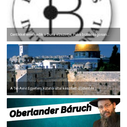
Centikkel emelkedik a Duna vízszintje, Paks biztonságosan...
A Tel-Avivi Egyetem kutatói által készített új jelentés...