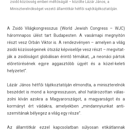
zsidó közösség emberi méltóságát – közölte Lázár János, a
Miniszterelnökséget vezető államtitkár hétfői sajtótájékoztatóján.
A Zsidó Világ­kongresszus (World Jewish Con­gress – WJC)
három­napos ülést tart Budapest­en. A vasárnapi meg­nyitón
részt vesz Orbán Vik­tor is. A re­ndez­vény­en – amely­en a világ
zsidó közös­ségeinek ötszáz kép­viselője vesz részt – meg­vitat­
ják a zsidóságot globálisan érintő témákat, „a neonáci pártok
előretörésének egyre ag­gasztóbb ügyét és a közel-keleti
helyzetet”.
Lázár János hétfői tájékoz­tatóján el­mondta, a miniszterel­nök
beszédet is mond a kongresszuson, ahol határozot­tan válas­
zolni kíván azok­ra a Magyarországot, a magyar­ságot és a
kormányt ért vádakra, amelyekb­en „min­dannyiun­kat anti­
szemitának bélyegez a világ egy része”.
Az állam­titkár ezzel kapcsolat­ban súlyosan etikát­lannak