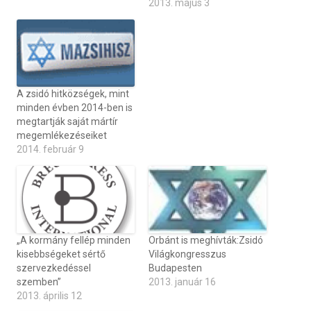
2013. május 3
A zsidó hitközségek, mint
minden évben 2014-ben is
megtartják saját mártír
megemlékezéseiket
2014. február 9
„A kormány fellép minden
Orbánt is meghívták:Zsidó
kisebbségeket sértő
Világkongresszus
szervezkedéssel
Budapesten
szemben”
2013. január 16
2013. április 12