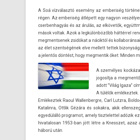
A Soá vízválasztó esemény az em­beriség történel
régen. Az em­beriség átlépett egy nagyon veszélyes 
cser­benhagyás és az árulás, az elkövetők, együt
mások vol­tak. Azok a legkülönbözőbb háttérrel re­nd
meg­mentsenek zsidókat a náciktól és kol­laborán­sai
az élet szentségének elve mel­lett tet­tek bi­zonysá
a jelen­tős döntést, hogy meg­mentik őket. Mind­en me
A személyes koc­kázat­
jogosít­ja a meg­mentő
adott ”Világ Igaza” cí
A túlélők em­lékez­tek.
Em­lékez­tek Raoul Wal­lenbergre, Carl Lutzra, Bol­d
Katalin­ra, Ottlik Gézára és sokak­ra, akik el­lensze
egyedülálló pro­gramot, amely tisztelet­tel adózik e
hivatalosan 1953-ban jött létre a Knesszet, azaz az 
háború után.