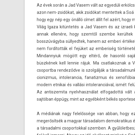
Az évek során a Jad Vasem vált az egyedüli erkölcsi 
azon nem-zsidókat, akik zsidókat men­tettek a Soá al
hogy egy nép egy önálló címet állít fel azért, hogy 
Világ Igaza kitüntetés a Jad Vasem és az iz­raeli 
annak ellenére, hogy szemtől szem­be kerültek
bosszúvágyba sül­lyed­tek, hanem az em­beri értéke
nem fordították el fejüket az em­beriség történet
Min­dannyiuk mögött egy eltérő, de hasonló sajáto
büszkének kell len­nie rájuk. Ma csat­lakoz­nak a V
csoportba re­ndeződ­ve is szolgálják a tár­sadal­mun
cioniz­mus, in­toleran­cia, fanatiz­mus és xenofó
modern et­nikai és vallási in­toleran­ciáv­al, ismét 
Az anti­szemita nyelvhasználat el­fogadottá vált 
sajtóban éppúgy, mint az egyébként békés spor­tes
A médiának nagy felelőssége van abban, hogy eze
megerősítsék a magyar tár­sadalom de­mok­ratikus 
a tár­sadal­mi csopor­tokk­al szemb­en. A gyűlölet­b