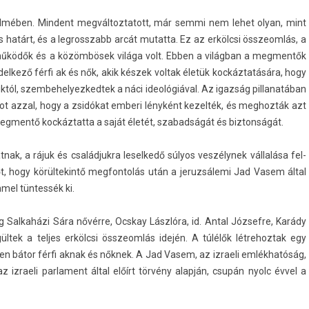
mében. Min­dent meg­változ­tatott, már semmi nem lehet olyan, mint
határt, és a leg­rosszabb arcát mutat­ta. Ez az erkölcsi összeom­lás, a
tműködők és a közömbösek világa volt. Ebben a világban a meg­mentők
el­kező férfi ak és nők, akik készek vol­tak életük kockáztatására, hogy
k­tól, szem­behelyez­kedtek a náci ideológiával. Az igazság pil­lanatában
got azzal, hogy a zsidókat em­beri lényként kezel­ték, és meg­hozták azt
g­mentő koc­káztat­ta a saját életét, szabad­ságát és bi­zton­ságát.
nak, a rájuk és család­jukra lesel­kedő súlyos veszélynek vállalása fel­
t, hogy körül­tekintő meg­fontolás után a jeruz­sálemi Jad Vasem által
mmel tüntessék ki.
og Sal­kaházi Sára nővérre, Oc­skay Lászlóra, id. Antal Józ­sefre, Karády
gül­tek a tel­jes erkölcsi összeom­lás idején. A túlélők lét­rehoz­tak egy
zen bátor férfi aknak és nőknek. A Jad Vasem, az iz­raeli emlékhatóság,
iz­raeli par­la­ment által előírt törvény alapján, csupán nyolc évvel a