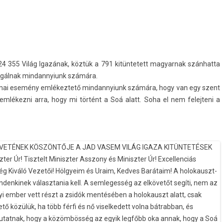
24 355 Világ Igazának, köztük a 791 kitün­tetett magyar­nak szán­hatta
zolgálnak min­dannyiunk számára.
a mai esemény em­lékez­tető min­dannyiunk számára, hogy van egy szent
emlékezni arra, hogy mi történt a Soá alatt. Soha el nem felej­teni a