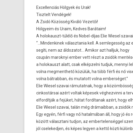
Excellenciás Hölgyek és Urak!
Tisztelt Vendégek!
A Zsidó Közösség Kiváló Vezetői!
Hölgyeim és Uraim, Kedves Barátaim!
A holokauszt-túlélő és Nobel-díjas Elie Wiesel szavai
“…Mindenkinek választania kell. A semlegesség az 
segíti, nem az áldozatot… Amikor azt halljuk, hogy
csupán maroknyi ember vett részt a zsidók menté
a holokauszt alatt, csak elképzelni tudjuk, mennyi l
volna megmenthető közülük, ha több férfi és nő vis
volna bátrabban, és mutatott volna emberséget.”
Elie Wiesel szavai rámutatnak, hogy a közömbösség 
cinkostársai azért voltak képesek véghezvinni a ter
elfordítják a fejüket, hátat fordítanak azért, hogy 
Elie Wiesel szavai, talán még drámaibban, a zsidók
Egy egyén, férfi vagy nő hatalmában áll, hogy jó és 
között választani tudjon, az embertelenséggel sz
jól cselekedjen, és képes legyen a kettő közti különb