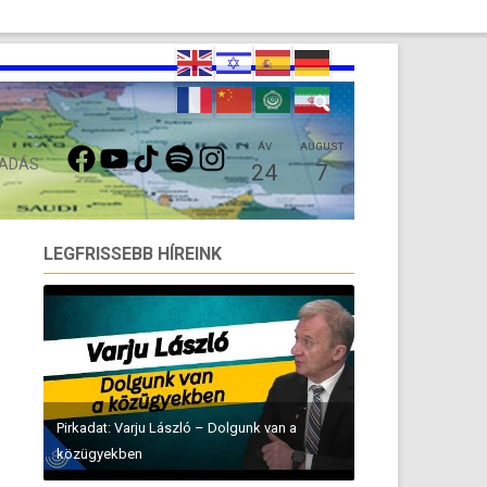
FACEBOOK
YOUTUBE
TIKTOK
SPOTIFY
INSTAGRAM
ÁV
AUGUST
 ADÁS
24
7
LEGFRISSEBB HÍREINK
Pirkadat: Varju László – Dolgunk van a
közügyekben