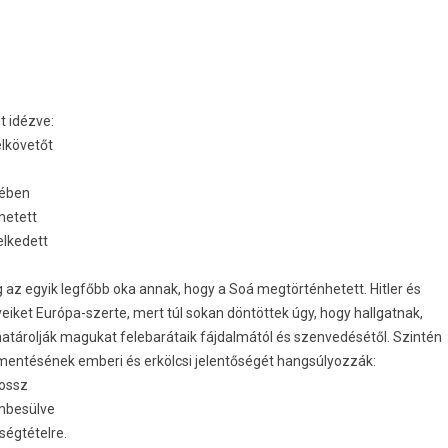
t idézve:
elkövetőt
sében
ehetett
elkedett
az egyik legfőbb oka annak, hogy a Soá megtörténhetett. Hitler és
veiket Európa-szerte, mert túl sokan döntöttek úgy, hogy hallgatnak,
elhatárolják magukat felebarátaik fájdalmától és szenvedésétől. Szintén
 mentésének emberi és erkölcsi jelentőségét hangsúlyozzák:
rossz
embesülve
ségtételre.