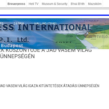
Breuerpress
Heti TV
Museum & Security
B'nai B'rith
Mazsiköm
ES
24 ÓRA
HALLJAD IZRAEL
MÁNY
HETI TV ÉLŐ
K KÖSZÖNTŐJE A JAD VASEM VILÁG
I ÜNNEPSÉGÉN
AD VASEM VILÁG IGAZA KITÜNTETÉSEK ÁTADÁSI ÜNNEPSÉGÉN