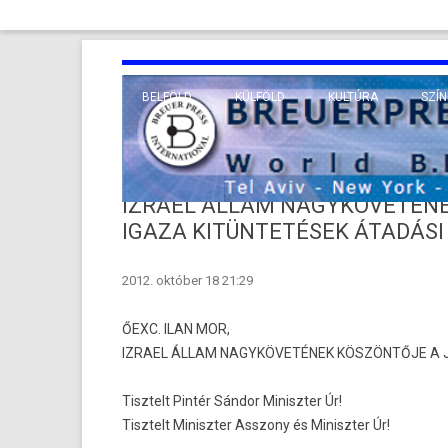
BELFÖLD
KÜLFÖLD
KULTÚRA
SZÍN
EURÓPA
TUDO
VALLÁS
KÖZEL-KELET
IZRAEL ÁLLAM NAGYKÖVETÉNE
TÁVOL-KELET
IGAZA KITÜNTETÉSEK ÁTADÁS
TENGERENTÚL
2012. október 18 21:29
ŐEXC. ILAN MOR,
IZRAEL ÁLLAM NAGYKÖVETÉNEK KÖSZÖNTŐJE A J
Tisztelt Pintér Sándor Miniszt­er Úr!
Tisztelt Miniszt­er As­szony és Miniszt­er Úr!