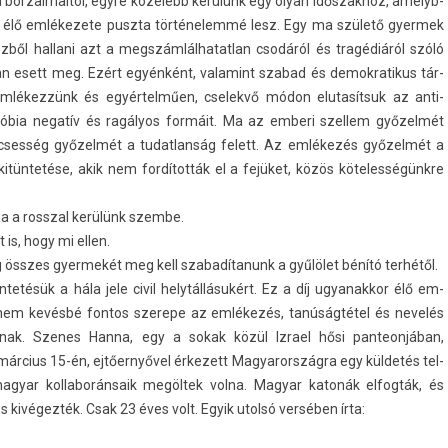
Soá bor­zalmaitól, egyre közelebb kerülünk egy olyan idős­zakhoz, amelyb­
ka élő em­lékezete puszta tör­ténelemmé lesz. Egy ma születő gyer­mek
zből hal­lani azt a megszám­lálhatat­lan csodáról és tragédiáról szóló
an esett meg. Ezért egyénként, valamint szabad és de­mok­ratikus tár­
 emlékezzünk és egyértelműen, cselekvő módon elutasít­suk az anti­
enofóbia negatív és ragályos formáit. Ma az em­beri szel­lem győzelmét
lcses­ség győzelmét a tudat­lanság felett. Az emlékezés győzelmét a
 kitüntetése, akik nem fordították el a fejüket, közös köteles­ségünkre
a a rossz­al kerülünk szem­be.
 is, hogy mi ellen.
g összes gyer­mekét meg kell szabadítanunk a gyűlölet bénító terhétől.
etésük a hála jele civil helytállásukért. Ez a díj ugyanak­kor élő em­
és nem kevésbé fon­tos szerepe az emlékezés, tanúságtétel és nevelés
nak. Szenes Hanna, egy a sokak közül Iz­rael hősi pan­teon­jában,
 március 15-én, ejtőernyővel érkezett Magyarország­ra egy küldetés tel­
magyar kol­laborán­saik megöltek volna. Magyar katonák el­fogták, és
s kivégezték. Csak 23 éves volt. Egyik utolsó versében írta: