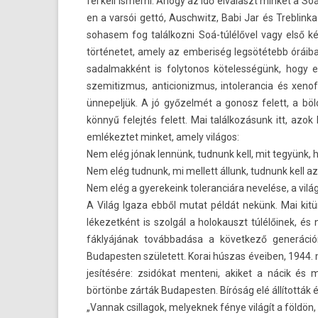
fel kell is­merni. Ahogy az idő elválaszt min­ket a 
en a varsói gettó, Auschwitz, Babi Jar és Treb­lin
sohasem fog talál­kozni Soá-túlélővel vagy első ké
történetet, amely az em­beriség legsötétebb óráib
sadal­makként is folytonos köteles­ségünk, hogy
szemitiz­mus, anti­cioniz­mus, in­toleran­cia és x
ünnepel­jük. A jó győzelmét a gonosz felett, a bö
könnyű felej­tés felett. Mai találkozásunk itt, azok
em­lékez­tet min­ket, amely világos:
Nem elég jónak lennünk, tud­nunk kell, mit tegyünk, h
Nem elég tud­nunk, mi mel­lett állunk, tud­nunk kell azt
Nem elég a gyerekeink toleran­ciára nevelése, a vilá
A Világ Igaza ebből mutat példát nekünk. Mai kitünt
lékezet­ként is szolgál a holokauszt túlélőinek, 
fáklyájának továbbadása a követ­kező generáció
Budapest­en született. Korai húszas éveib­en, 1944.
jesítésére: zsidókat men­teni, akiket a nácik és 
börtönbe zárták Budapest­en. Bíróság elé állították é
„Van­nak csil­lagok, melyek­nek fénye világít a földön,