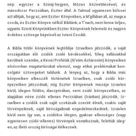
nép: egysz­er a Szináj-hegyen, Mózes közvetítésével, és
másodszor Per­zsiában, Eszt­er által. A Tal­mud ugyanez­en bölcsei
azt állítják, hogy az, ami Eszt­er Könyvében, a M’gillában áll, az maga a
csoda, és Eszt­er Könyve nélkül Bibliánk, a T’nach, nem lenne tel­jes,
ugyanis Szent Könyvünkben Eszt­er Könyvének felemelő és nagyon
érdekes szövege kép­viseli az Is­teni Csodát.
A Bi­blia többi könyvének legtöbbje Iz­raelb­en játszódik, a saját
országuk­ban élő zsidók zsidó kér­dések­kel, főleg val­lásiakk­al
kerülnek szem­be, a Kései Próféták (N’viim Áchároním) könyveib­en
el­sősor­ban magatar­tásukat elemző, vagy etikai problémákat bon­
colgató szövegeket találunk. A lényeg az, hogy a Bi­blia más
könyveib­en el­beszélt történetek Iz­raelb­en, csak zsidó kör­
nyezetb­en játszódnak, míg Eszt­er Könyvének meséje Iz­rael­en
kívül, ideg­en földön, di­aszpórában, nem zsidó kör­nyezetb­en, az
alapjában véve zsidó el­lenes Per­zsiában (Iránban) játszódik. Iz­
raelb­en a zsidók csak saját szokásaik szerint élnek, csakis saját
tör­vényeik­nek, saját bíróságaik­nak en­gedel­mesked­nek. Iz­rael­en
kívül nem így van, a zsidókra ideg­en, gyak­ran el­lenséges (vagy
egyenes­en zsidó-ellenes) törvények vonat­koznak, felet­tük ideg­
en, az illető ország bíróságai ítél­keznek.