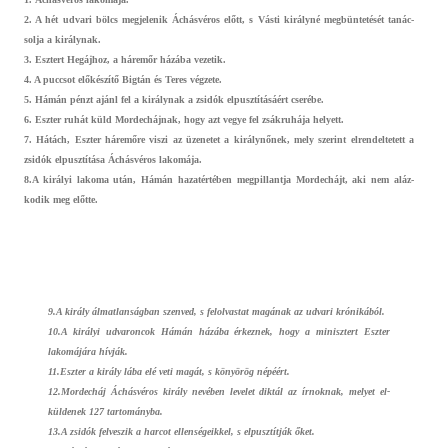
2. A hét ud­vari bölcs meg­jelenik Áchásvéros előtt, s Vásti királyné megbüntetését tanác­
solja a királynak.
3. Esztert Hegájhoz, a háremőr házába vezetik.
4. A puccsot előkészítő Bigtán és Teres végzete.
5. Hámán pénzt ajánl fel a királynak a zsidók el­pusztításáért cserébe.
6. Eszt­er ruhát küld Mor­decháj­nak, hogy azt vegye fel zsákruhája helyett.
7. Hátách, Eszt­er háremőre viszi az üzenetet a királynőnek, mely szerint el­rendel­tetett a
zsidók el­pusztítása Áchásvéros lakomája.
8.A királyi lakoma után, Hámán hazatértében meg­pillantja Mor­dechájt, aki nem al­áz­
kodik meg előtte.
9.A király álmat­lanság­ban szen­ved, s felol­vastat magának az ud­vari krónikából.
10.A királyi ud­varon­cok Hámán házába érkez­nek, hogy a minisztert Eszt­er
lakomájára hívják.
11.Eszter a király lába elé veti magát, s könyörög népéért.
12.Mordecháj Áchásvéros király nevében levelet diktál az írnok­nak, melyet el­
küldenek 127 tar­tományba.
13.A zsidók fel­veszik a har­cot el­lenségeik­kel, s el­pusztít­ják őket.