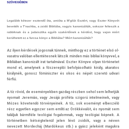
SZÖVEGÉBEN
Legalább kétezer esztendő óta, amióta a M’gilát Esztért, vagy Eszt­er Könyvét
be­vet­ték a T’nachba, a zsidó Bibliába, vagyis kanonizál­ták, sokszor fel­teszik a
rab­biknak és a judaisztika egyéb szakértőinek a kérdést, hogy vajon miért
kerül­hetett ez a furcsa könyv a Bibliába? Miért kanonizál­ták?
Az ilyen kérdések jogos­nak tűnnek, minthogy ez a történet első ol­
vasat­ra valóban el­lentétes­nek látszik mind­en más bi­bliai könyv­vel, a
Bibliában kanonizált irat tar­talmáv­al. Eszt­er Könyve olyan történetet
mond el, amelynek a fős­zerep­lői be­folyásol­ható király, akaratos
királynék, gonosz főminiszt­er és okos és népét szerető ud­vari
férfiú.
A tíz rövid, de eseményekb­en gaz­dag részben sehol sem lel­hetjük
nyomait Jeremiás, vagy Jesájá próféta szigorú in­tel­meinek, vagy
Mózes követendő tör­vényeinek. A tíz, sok eseményt el­beszélő
rész egyetl­en egysz­er sem említi az Örökkévalót, és nyomát sem
találjuk bármiféle teológiai fogalom­nak, vagy teológiai képnek. A
tör­ténetb­en két­ségtelenül jelen lévő zsidók, vagy a néven
nevezett Mor­decháj (Mardókeus stb.) a gyász jeleként maguk­ra