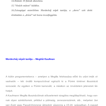
14.Hámán 10 fiának akasztása.
15.”Sloách mánot” küldése.
16.Zsinagógai en­teriőrb­en Mor­decháj népét tanítja, a „dores” szót átvitt
értelemb­en a „drásá”-val hozva összefüggésbe.
Mor­decháj népét tanítja – Megilát Kauf­man
A külön per­gamen­tekercs – amely­en a Megil­la felol­vasása előtti és utáni imák ol­
vashatók – két önálló kom­pozícióv­al egészíti ki a Púrimi történet il­lusztráció
sorozatát. Az egyik­en a Púrimi kar­nevált, a másikon az önvédelem jeleneteit lát­
hatjuk.
A Kauf­mann Megil­la il­lusztrációinak stíluselemeit vizsgálva megállapítható, hogy van­
nak olyan szimbólumok, például a pálmaág, zenes­zerszámok, stb., melyeket
Jan
van Eyck
vagy
PaouloVeronese
álmodott vás­zonra a 15-16. század­ban. A csavart