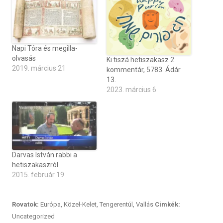
Napi Tóra és megilla-
olvasás
Ki tiszá hetiszakasz 2.
2019. március 21
kommentár, 5783. Ádár
13.
2023. március 6
Darvas István rabbi a
hetiszakaszról.
2015. február 19
Rovatok:
Európa
,
Közel-Kelet
,
Tengerentúl
,
Vallás
Cimkék:
Uncategorized