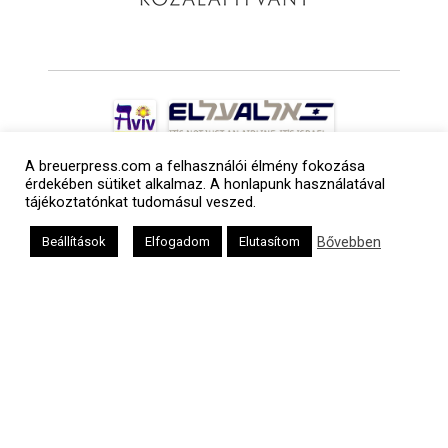
A breuerpress.com a felhasználói élmény fokozása
érdekében sütiket alkalmaz. A honlapunk használatával
tájékoztatónkat tudomásul veszed.
Bővebben
Beállítások
Elfogadom
Elutasítom
a
médiaszolgáltatási
tevékenységét a
Médiatanács a
Médiatanács
Támogatási
Programja