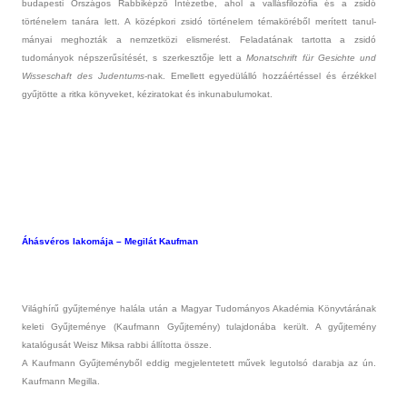
budapes­ti Országos Rab­biképző Intézetbe, ahol a val­lásfilozófia és a zsidó
történelem tanára lett. A középkori zsidó történelem témaköréből merített tanul­
mányai meg­hozták a nem­zetközi elis­merést. Feladatának tar­totta a zsidó
tudományok népszerűsítését, s szer­kesztője lett a
Monatschrift für Gesichte und
Wis­seschaft des Juden­tums
-nak. Em­el­lett egyedülálló hozzáértéssel és érzékkel
gyűjtötte a ritka könyveket, kéziratokat és in­kunabulumokat.
Áhásvéros lakomája – Megilát Kauf­man
Világhírű gyűjteménye halála után a Magyar Tudományos Akadémia Könyvtárának
keleti Gyűjteménye (Kauf­mann Gyűjtemény) tulaj­donába került. A gyűjtemény
katalógusát Weisz Miksa rabbi állította össze.
A Kauf­mann Gyűjteményből eddig meg­jelen­tetett művek legutolsó darab­ja az ún.
Kauf­mann Megil­la.