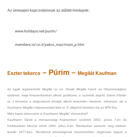
Az ünnep­pel kapcsolatosak az alábbi hon­lapok:
www.holidays.net/purim/
mem­bers.iol.co.il­/yakov_niaz/main_p.htm
– Púrim –
Eszt­er tekercs
Megilát Kauf­man
Az egyik legis­mertebb Megil­la az ún.
Howitt Megil­la
hatott az Olas­zország­ban
született, majd Amszter­damban alkotó grafikus­ra, a nyomdát alapító
Salom d’Italia
-
ra, s köz­vetve a dol­gozatunk témáját alkotó is­meretl­en mes­terre, művészre, aki a
Kauf­mann Megil­la
-t kép­sorozatt­al látta el. E világhírű kéziratot ma az MTA őrzi.
Miért kapta tekercsünk a „Kauf­mann Megil­la” el­nevezést?
Kauf­mann Dávid a mor­vaországi Kojeteinb­en született 1852. június 7-én és
Karlsbad­ban el­hunyt elnök 1899. július 6-án. Bres­lauban szerez­te meg rab­biok­
levelét 1877-ben. Rendkívüli tehet­ségének köszönhetően meghívást kapott a