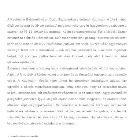
A Kauf­mann Gyűjteményben őrzött Eszter-tekercs (jel­zete: Kauf­mann A 14) 3 méter
93,5 cm hosszú és 39 cm széles. A per­gamen­tekercsre írt hagyományos szöveget a
scrip­tor
, az író 16
kolum­nára
osztot­ta. Külön per­gamen­tekercs őrzi a Megilát Eszt­er
el­mondása előtti és utáni imákat. Színekb­en rendkívül gaz­dag, architek­tonikus keret
veszi körül mind­en oldal 22, sötét­barna tintával írott sorát. A Szentírás hagyományos
szövege felett hol a különböző – női képmás szim­bolizál­ta – múzsák fog­lalnak
helyet, hol szárnyas puttók tar­tanak ékes koronát, mely alatt különböző bi­bliai
idézetek találhatók.
Érdemes rámutat­ni a szöveg és a szöveg­testek al­at­ti képek közötti kapcsolat­ra.
Azonn­al fel­vetődik a kérdés, vajon a
scrip­tor
és az il­lusztrátor egyugyanaz a személy
volt-e. A Kauf­mann Megil­la nem tüntet fel sem­mily­en im­presszum adatot, így
egyelőre a kérdés meg­válas­zolhatat­lan. Tény azon­ban, hogy az il­lusztrátor ügyes
kézzel, szel­lemes­en, sőt érzék­letes­en választot­ta ki az adott oldal egyik jel­lemző és
jel­legzetes jelenetét. Így a Megil­lát olvasó ember előtt „meg­jelent” az ol­vasott téma
attrak­tív képi meg­fogal­mazása. Min­demel­lett a különböző szentírási motívumok
hátterében fel­villan a re­nes­zánsz korának városa, az élet han­gulata, s a barokk
ízlésvilág hatása is. Az il­lusztrátor 18 képen, miniatúrán fog­lalta össze, il­let­ve a
képzőművészet „nyelvén” mondta el a történetet.
1. Áchásvéros lakomája.