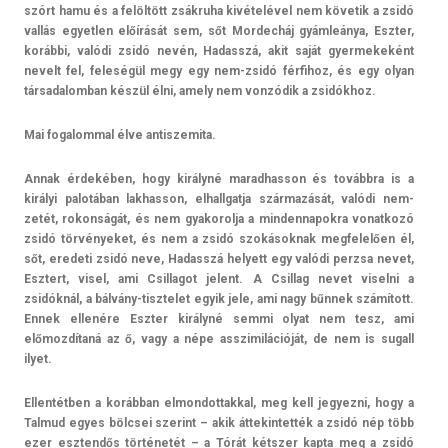
szórt hamu és a felöltött zsákruha kivételével nem követik a zsidó
vallás egyetl­en előírását sem, sőt Mor­decháj gyámleánya, Eszt­er,
korábbi, valódi zsidó nevén, Hadasszá, akit saját gyer­mekeként
nevelt fel, feleségül megy egy nem-zsidó fér­fihoz, és egy olyan
tár­sadalom­ban készül élni, amely nem vonzódik a zsidókhoz.
Mai fogalomm­al élve anti­szemita.
Annak érdekében, hogy királyné marad­hasson és továbbra is a
királyi palotában lak­hasson, el­hallgat­ja származását, valódi nem­
zetét, rokon­ságát, és nem gyakorol­ja a min­dennapok­ra vonat­kozó
zsidó tör­vényeket, és nem a zsidó szokások­nak meg­felelő­en él,
sőt, eredeti zsidó neve, Hadasszá helyett egy valódi per­zsa nevet,
Esztert, visel, ami Csil­lagot jelent. A Csil­lag nevet visel­ni a
zsidóknál, a bálvány-tisztelet egyik jele, ami nagy bűnnek számított.
Ennek ellenére Eszt­er királyné semmi olyat nem tesz, ami
előmozdítaná az ő, vagy a népe as­szimilációját, de nem is sugall
ilyet.
El­lentétb­en a korábban el­mondot­takk­al, meg kell jegyez­ni, hogy a
Tal­mud egyes bölcsei szerint – akik áttekin­tették a zsidó nép több
ezer eszten­dős történetét – a Tórát kétszer kapta meg a zsidó