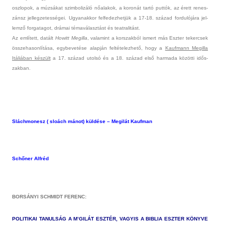
oszlopok, a múzsákat szim­bolizáló nőalakok, a koronát tartó puttók, az érett re­nes­
zánsz jel­legzetes­ségei. Ugyanak­kor fel­fedez­hetjük a 17-18. század for­dulójára jel­
lemző for­gatagot, drámai témaválasztást és teat­ralitást.
Az említett, datált
Howitt Megil­la
, valamint a korszak­ból is­mert más Eszt­er tekercsek
összehason­lítása, egybevetése alapján fel­tételez­hető, hogy a
Kauf­mann Megil­la
Itáliában készült
a 17. század utolsó és a 18. század első har­mada közötti idős­
zakban.
Sláchmonesz ( sloách mánot) küldése – Megilát Kauf­man
Schőner Alfréd
BORSÁNYI SCHMIDT FERENC:
POLITIKAI TANUL­SÁG A M’GILÁT ESZTÉR, VAGYIS A BI­BLIA ESZT­ER KÖNYVE