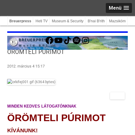
Menü
Breuerpress
Heti TV
Museum & Security
B'nai B'rith
Mazsiköm
Facebook
YouTube
TikTok
Spotify
Instagram
ÖRÖMTELI PÚRIMOT
2012. március 4 15:17
MIND­EN KED­VES LÁTOGATÓNKNAK
ÖRÖMTELI PÚRIMOT
KÍVÁNUNK!