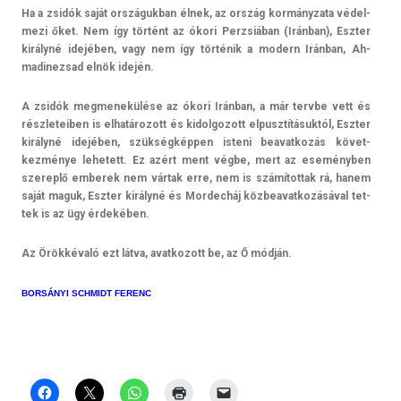
Ha a zsidók saját országuk­ban élnek, az ország kor­mányzata védel­
mezi őket. Nem így történt az ókori Per­zsiában (Iránban), Eszt­er
királyné idejében, vagy nem így történik a modern Iránban, Ah­
madinez­sad elnök idején.
A zsidók meg­menekülése az ókori Iránban, a már tervbe vett és
részleteib­en is el­határozott és kidol­gozott el­pusztításuk­tól, Eszt­er
királyné idejében, szükségképpen is­teni be­avat­kozás követ­
kezménye lehetett. Ez azért ment végbe, mert az eseményben
szereplő em­berek nem vártak erre, nem is számítot­tak rá, hanem
saját maguk, Eszt­er királyné és Mor­decháj köz­beavat­kozásáv­al tet­
tek is az ügy érdekében.
Az Örökkévaló ezt látva, avat­kozott be, az Ő módján.
BORSÁNYI SCHMIDT FERENC