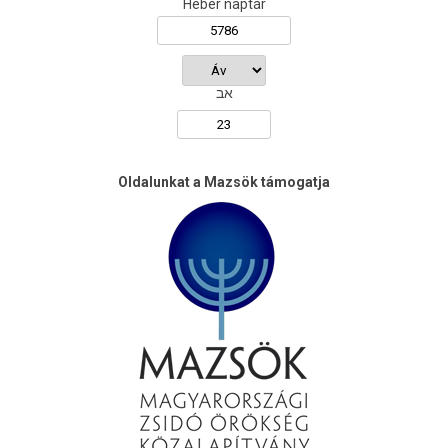
Héber naptár
אב
Oldalunkat a Mazsök támogatja