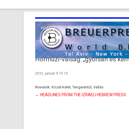
BELFÖLD
KÜLFÖLD
KULTÚRA
SZÍN
EURÓPA
TUDO
VALLÁS
KÖZEL-KELET
Hormuzi-válság: „gyorsan és kem
TÁVOL-KELET
2012. január 9 13:15
TENGERENTÚL
Rovatok:
Közel-Kelet
,
Tengerentúl
,
Vallás
Bejegyzés
←
HEADLINES FROM THE IZRAELI HEBREW PRESS
navigáció