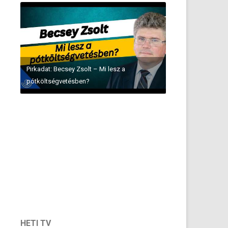
Pirkadat: Becsey Zsolt – Mi lesz a
pótköltségvetésben?
HETI TV