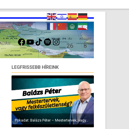
FACEBOOK
YOUTUBE
TIKTOK
SPOTIFY
INSTAGRAM
ÁV
AUGUST
 ADÁS
26
8
LEGFRISSEBB HÍREINK
Pirkadat: Balázs Péter – Mestertervek, vagy...