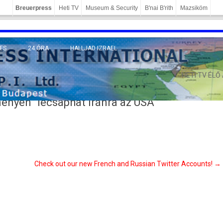
Breuerpress
Heti TV
Museum & Security
B'nai B'rith
Mazsiköm
ES
24 ÓRA
HALLJAD IZRAEL
MÁNY
HETI TV ÉLŐ
ényen” lecsaphat Iránra az USA
Check out our new French and Russian Twitter Accounts!
→