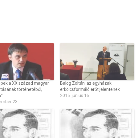
képek a XX század magyar
Balog Zoltán: az egyházak
tásának történetéből,
erkölcsformáló erőt jelentenek
6”
2015. június 16
ember 23