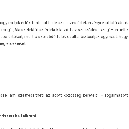
ogy melyik érték fon­tosabb, de az összes érték érvényre jut­tatásának
meg”. „Aki szelek­tál az értékek között az szerződést szeg” – em­el­te
ésbe értékeit, mert a szerződő felek ezáltal bi­ztosít­ják egymást, hogy
meg érdekeiket.
sze, ami szétfeszítheti az adott közösség kereteit” – fogal­mazott
zert kell al­kot­ni