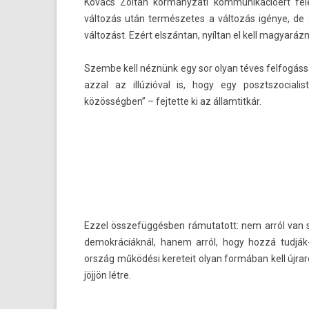
Kovács Zoltán kor­mányzati kom­munikációért felel
változás után ter­mészetes a változás igénye, de a
változást. Ezért elszántan, nyíltan el kell magyaráz
Szem­be kell néznünk egy sor olyan téves fel­fogás
azzal az illúzióval is, hogy egy posztszocial
közösségben” – fej­tette ki az állam­titkár.
Ezzel összefüggésben rámutatott: nem arról van s
de­mok­ráciák­nál, hanem arról, hogy hozzá tudjá
ország működési kereteit olyan formában kell újra
jöjjön létre.