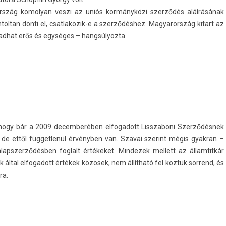
yarország komolyan veszi az uniós kormányközi szerződés aláírásának
fontol­tan dönti el, csatlakozik-e a szerződéshez. Magyarország kitart az
ad­hat erős és egységes – han­gsúlyoz­ta.
, hogy bár a 2009 de­cem­beréb­en el­fogadott Li­sszaboni Szerződésnek
, de ettől füg­getlenül érvényben van. Szavai szerint mégis gyak­ran –
l­apszer­ződésb­en fog­lalt értékeket. Min­dezek mel­lett az állam­titkár
ok által el­fogadott értékek közösek, nem állítható fel köztük sor­rend, és
ra.