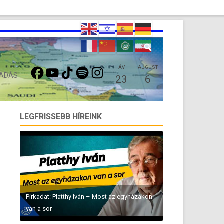
FACEBOOK
YOUTUBE
TIKTOK
SPOTIFY
INSTAGRAM
ÁV
AUGUST
 ADÁS
23
6
LEGFRISSEBB HÍREINK
Pirkadat: Platthy Iván – Most az egyházakon
van a sor