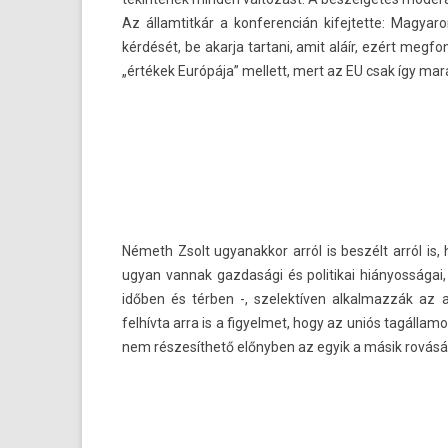
Az állam­titkár a kon­feren­cián kifej­tette: Mag
kérdését, be akar­ja tar­tani, amit aláír, ezért meg­
„értékek Európája” mel­lett, mert az EU csak így mar
Németh Zsolt ugyanak­kor arról is beszélt arról is
ugyan van­nak gaz­dasági és politikai hiányosságai
időben és térben -, szelek­tív­en al­kal­mazzák az a
felhívta arra is a figyel­met, hogy az uniós tagál­lam
nem részesíthető előnyben az egyik a másik rovásá