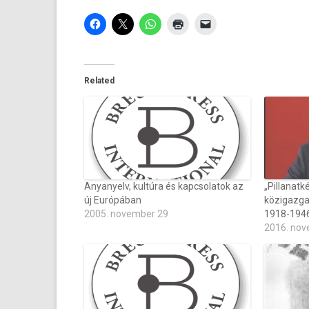
Related
Anyanyelv, kultúra és kapcsolatok az
„Pillanat
új Európában
közigazga
2005. november 29
1918-194
2016. nov