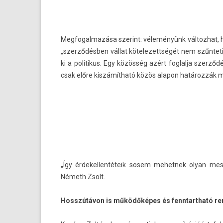
Meg­fogal­mazása szerint: véleményünk vál­tozhat, h
„szerződésben vállat kötelezettségét nem szűnteti 
ki a politikus. Egy közösség azért fog­lalja szerződ
csak előre kiszámítható közös al­apon határozzák 
„Így érdekel­lentéteik sosem mehet­nek olyan mes
Németh Zsolt.
Hosszútávon is működőképes és fenntartható re­nds