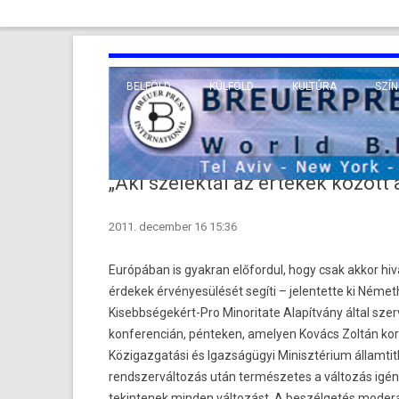
BELFÖLD
KÜLFÖLD
KULTÚRA
SZÍN
EURÓPA
TUDO
VALLÁS
KÖZEL-KELET
„Aki szelektál az értékek között
TÁVOL-KELET
2011. december 16 15:36
TENGERENTÚL
Európában is gyakran előfordul, hogy csak akkor hiv
érdekek érvényesülését segíti – jelentette ki Német
Kisebbségekért-Pro Minoritate Alapítvány által sze
konferencián,
pénteken, amelyen Kovács Zoltán korm
Közigazgatási és Igazságügyi Minisztérium államti
rendszerváltozás után természetes a változás igény
tekintenek minden változást. A beszélgetés moderát