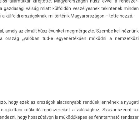
ős állam­titkár kifej­tette: Magyarországon húsz évvel a re­ndszer­
 gaz­dasági válság miatt külföldön ves­zélyes­nek tekin­tenek mind­en
­ni a külföldi országok­nak, mi történik Magyarországon – tette hozzá.
s­al, amely az elmúlt húsz évünket meg­mérgez­te. Szem­be kell néznünk
is­ta ország „valóban tud-e egyenértékűen működni a nem­zetközi
zó, hogy ezek az országok al­ac­sonyabb rendűek lennének a nyugati
k-e igazítani működő re­ndszereiket a valósághoz. Szavai szerint az
ren­dezni, hogy hosszútávon is működőképes és fenntartható re­ndsz­er