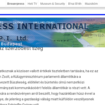
Breuerpress
Heti TV
Museum & Security
B'nai B'rith
Mazsiköm
ES
24 ÓRA
HALLJAD IZRAEL
MÁNY
HETI TV ÉLŐ
 az szerződést szeg”
atkoznak a közösen vallott értékek tiszteletben tartására, ha ez az
h Zsolt, a Külügyminisztérium parlamenti államtitkára a
rvezett Büszkeség, előítélet és büntetés című nemzetközi
ányzati kommunikációért felelős államtitkár is részt vett. A
tkára a rendezvényen arról beszélt, hogy hazánkban húsz évvel a
e, de jelenleg a gazdasági válság miatt külföldön veszélyesnek
ora Schöpflin György volt.