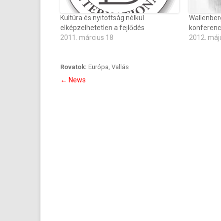
Kultúra és nyitottság nélkül
Wallenber
elképzelhetetlen a fejlődés
konferenc
2011. március 18
2012. máj
Rovatok:
Európa
,
Vallás
Bejegyzés
←
News
navigáció