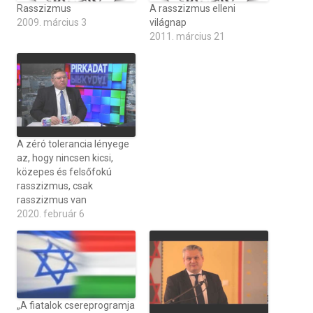
Rasszizmus
A rasszizmus elleni
2009. március 3
világnap
2011. március 21
A zéró tolerancia lényege
az, hogy nincsen kicsi,
közepes és felsőfokú
rasszizmus, csak
rasszizmus van
2020. február 6
„A fiatalok csereprogramja