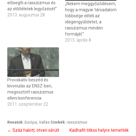
elősegíti a rasszizmus és
„Nekem meggyőződésem,
az előítéletek legyőzését”
hogy a magyar társadalom
2013. augusztus 28
többsége elítéli az
idegengyűlöletet, a
rasszizmus minden
formáját.”
2015. április 8
Provokatív beszéd és
kivonulás az ENSZ-ben,
megosztott rasszizmus
elleni konferencia
2011. szeptember 22
Rovatok:
Európa
,
Vallás
Cimkék:
rasszizmus
Bejegyzés
←
Száz halott, ötven sérült
Kadhafit titkos helyre temették