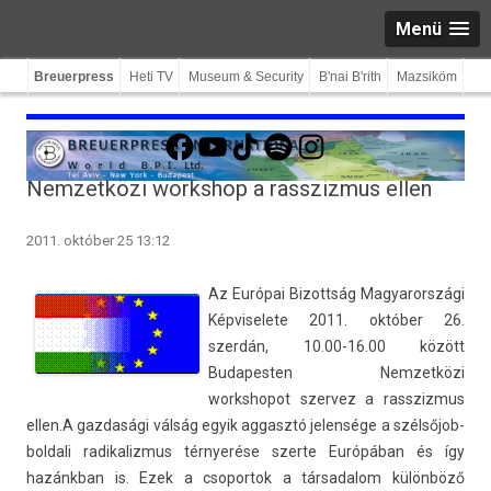
Menü
Breuerpress
Heti TV
Museum & Security
B'nai B'rith
Mazsiköm
Facebook
YouTube
TikTok
Spotify
Instagram
Nemzetközi workshop a rasszizmus ellen
2011. október 25 13:12
Az Európai Bi­zottság Magyarországi
Kép­viselete 2011. október 26.
szerdán, 10.00-16.00 között
Budapest­en Nem­zetközi
workshopot szer­vez a rassziz­mus
ellen.
A gaz­dasági válság egyik ag­gasztó jelen­sége a szél­sőjob­
boldali radikaliz­mus térnyerése szer­te Európában és így
hazánkban is. Ezek a csopor­tok a tár­sadalom különböző