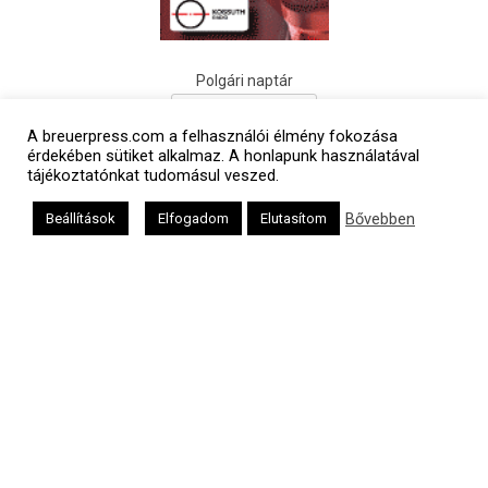
Polgári naptár
A breuerpress.com a felhasználói élmény fokozása
érdekében sütiket alkalmaz. A honlapunk használatával
tájékoztatónkat tudomásul veszed.
Bővebben
Beállítások
Elfogadom
Elutasítom
Héber naptár
אב
Oldalunkat a Mazsök támogatja