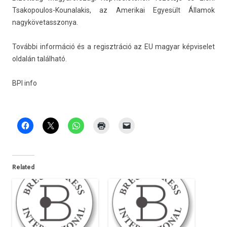
Tsakopoulos-Kounalakis, az Amerikai Egyesült Államok
nagykövetasszonya.
További in­for­máció és a re­gisztráció az
EU magyar kép­viselet
oldalán
található.
BPI
info
Related