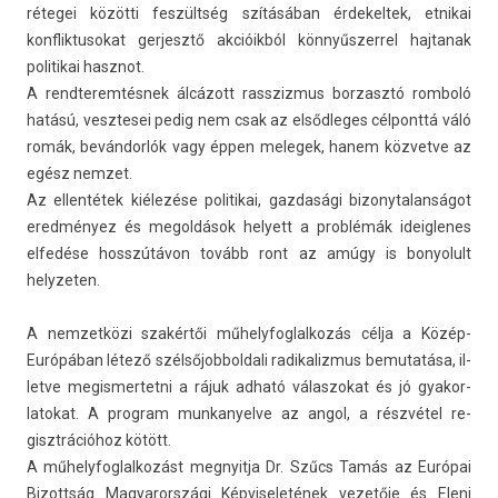
rétegei közötti feszültség szításában érdekel­tek, et­nikai
konflik­tusokat ger­jesztő akcióikból kön­nyűs­zerrel haj­tanak
politikai hasznot.
A re­ndterem­tésnek álcázott rassziz­mus bor­zasztó rom­boló
hatású, vesztesei pedig nem csak az el­sődleges cél­ponttá váló
romák, bevándorlók vagy éppen melegek, hanem köz­vetve az
egész nem­zet.
Az el­lentétek kiélezése politikai, gaz­dasági bi­zonytalan­ságot
eredményez és megol­dások helyett a problémák ideig­lenes
elfedése hosszútávon tovább ront az amúgy is bonyolult
helyzet­en.
A nem­zetközi szakértői műhelyfog­lalkozás célja a Közép-
Európában létező szél­sőjob­boldali radikaliz­mus be­mutatása, il­
let­ve megis­mertet­ni a rájuk adható válas­zokat és jó gyakor­
latokat. A pro­gram mun­kanyel­ve az angol, a részvétel re­
gisztrációhoz kötött.
A műhelyfog­lalkozást meg­nyit­ja Dr. Szűcs Tamás az Európai
Bi­zottság Magyarországi Kép­viseletének vezetője és Eleni