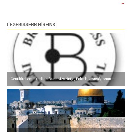
navigáció
→
LEGFRISSEBB HÍREINK
Centikkel emelkedik a Duna vízszintje, Paks biztonságosan...