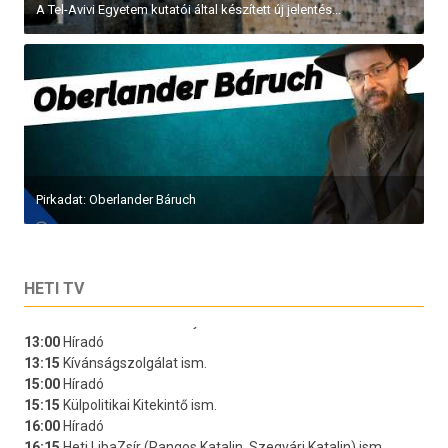
A Tel-Avivi Egyetem kutatói által készített új jelentés...
Pirkadat: Oberlander Báruch
HETI TV