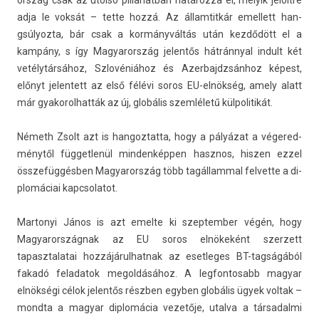
ország csak az utolsó pil­lanat­ban határozza el, melyik jelöltre
adja le voksát – tette hozzá. Az állam­titkár em­el­lett han­
gsúlyoz­ta, bár csak a kormányváltás után kezdődött el a
kampány, s így Magyarország jelen­tős hátránnyal in­dult két
vetélytársához, Szlovéniához és Azer­bajdzsán­hoz képest,
előnyt jelen­tett az első félévi soros EU-elnökség, amely alatt
már gyakorol­hatták az új, globális szemléletű kül­politikát.
Németh Zsolt azt is han­goz­tatta, hogy a pályázat a végered­
ménytől füg­getlenül min­denképp­en hasznos, hisz­en ezzel
összefüggésben Magyarország több tagál­lamm­al fel­vette a di­
plomáciai kapcsolatot.
Mar­tonyi János is azt em­el­te ki szep­temb­er végén, hogy
Magyarország­nak az EU soros elnökeként szer­zett
tapasztalatai hoz­zájárul­hatnak az eset­leges BT-tagságából
fakadó feladatok megol­dásához. A leg­fontosabb magyar
elnökségi célok jelen­tős részben egyb­en globális ügyek vol­tak –
mondta a magyar di­plomácia vezetője, utal­va a tár­sadal­mi