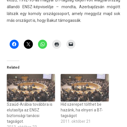
előző, 1992-93-as magyar BT-tagság idején volt Magyarország
állandó ENSZ-képviselője – mondta, Azer­bajdzsán mögött
látszik egy komo­ly országcsoport, amely meggyőz majd sok
más országot is, hogy Bakut támogas­sák.
Related
Szaúd-Arábia továbbra is
Híd szerepet tölthet be
elutasítja az ENSZ
hazánk, ha elnyeri a BT-
biztonsági tanácsi
tagságot
tagságot.
2011. október 21