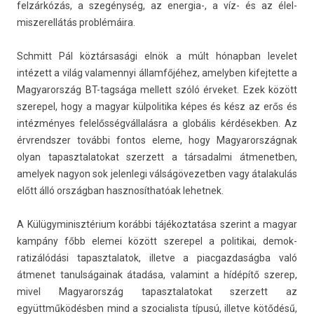
felzárkózás, a szegénység, az energia-, a víz- és az élel­
miszerel­látás problémáira.
Schmitt Pál köztársasági elnök a múlt hónap­ban levelet
intézett a világ valamen­nyi államfőjéhez, amelyb­en kifej­tette a
Magyarország BT-tagsága mel­lett szóló érveket. Ezek között
szerepel, hogy a magyar kül­politika képes és kész az erős és
intézményes felelősségvállalásra a globális kér­désekb­en. Az
érvrendsz­er további fon­tos eleme, hogy Magyarország­nak
olyan tapasztalatokat szer­zett a tár­sadal­mi átmenetb­en,
amelyek nagyon sok jelen­legi vál­ságövezetb­en vagy átalakulás
előtt álló országban hasznosít­hatóak lehet­nek.
A Külügyminisztérium korábbi tájékoz­tatása szerint a magyar
kampány főbb elemei között szerepel a politikai, de­mok­
ratizálódási tapasztalatok, il­let­ve a piac­gazdaság­ba való
átmenet tanul­ságainak átadása, valamint a hídépítő szerep,
mivel Magyarország tapasztalatokat szer­zett az
együttműködésben mind a szocialis­ta típusú, il­let­ve kötődésű,