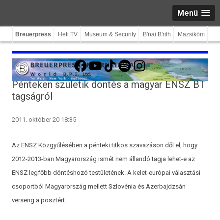
Menü
Breuerpress
Heti TV
Museum & Security
B'nai B'rith
Mazsiköm
Facebook
YouTube
TikTok
Spotify
Instagram
Pénteken születik döntés a magyar ENSZ BT
tagságról
2011. október 20 18:35
Az ENSZ Közgyűlésében a pénteki titkos szavazáson dől el, hogy
2012-2013-ban Magyarország ismét nem állandó tagja lehet-e az
ENSZ legfőbb döntéshozó testületének. A kelet-európai választási
csoportból Magyarország mellett Szlovénia és Azerbajdzsán
verseng a posztért.