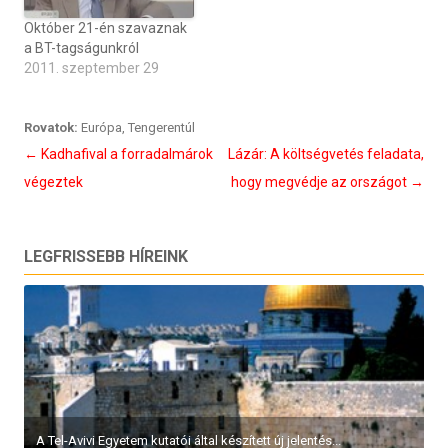
Október 21-én szavaznak
a BT-tagságunkról
2011. szeptember 29
Rovatok:
Európa
,
Tengerentúl
Bejegyzés
←
Kadhafival a forradalmárok
Lázár: A költségvetés feladata,
navigáció
végeztek
hogy megvédje az országot
→
LEGFRISSEBB HÍREINK
A Tel-Avivi Egyetem kutatói által készített új jelentés...