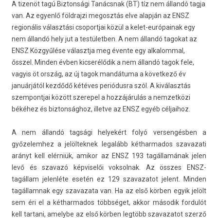
A tizenöt tagú Biztonsági Tanácsnak (BT) tíz nem állandó tagja
van. Az egyenlő földrajzi megosztás elve alapján az ENSZ
regionális választási csoportjai közül a kelet-európainak egy
nem állandó hely jut a testületben. A nem állandó tagokat az
ENSZ Közgyűlése választja meg évente egy alkalommal,
ősszel. Minden évben kicserélődik a nem állandó tagok fele,
vagyis öt ország, az új tagok mandátuma a következő év
januárjától kezdődő kétéves periódusra szól. A kiválasztás
szempontjai között szerepel a hozzájárulás a nemzetközi
békéhez és biztonsághoz, illetve az ENSZ egyéb céljaihoz.
A nem állandó tagsági helyekért folyó ver­sengésb­en a
győzelem­hez a jelöl­teknek legalább két­harmados szavazati
arányt kell elérniük, amikor az ENSZ 193 tagállamának jelen
levő és szavazó kép­viselői vok­solnak. Az összes ENSZ-
tagállam jelen­léte esetén ez 129 szavazatot jelent. Mind­en
tagál­lamnak egy szavazata van. Ha az első körben egyik jelölt
sem éri el a két­harmados többséget, akkor második for­dulót
kell tar­tani, amelybe az első körben legtöbb szavazatot szerző