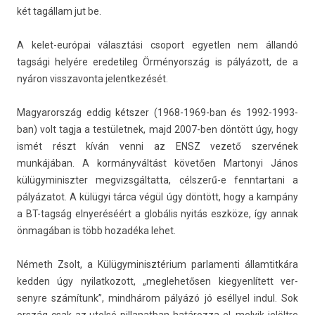
két tagállam jut be.
A kelet-európai választási csoport egyetl­en nem állandó
tagsági helyére eredetileg Örményország is pályázott, de a
nyáron visszavon­ta jelentkezését.
Magyarország eddig kétszer (1968-1969-ban és 1992-1993-
ban) volt tagja a tes­tület­nek, majd 2007-ben döntött úgy, hogy
ismét részt kíván venni az ENSZ vezető szervének
munkájában. A kormányváltást követően Mar­tonyi János
külügyminiszt­er meg­vizsgál­tatta, célszerű-e fenntar­tani a
pályázatot. A külügyi tárca végül úgy döntött, hogy a kampány
a BT-tagság el­nyeréséért a globális nyitás eszköze, így annak
önmagában is több hozadéka lehet.
Németh Zsolt, a Külügyminisztérium par­lamen­ti állam­titkára
kedd­en úgy nyilat­kozott, „meg­lehetős­en kiegyen­lített ver­
senyre számítunk”, mindhárom pályázó jó eséllyel indul. Sok