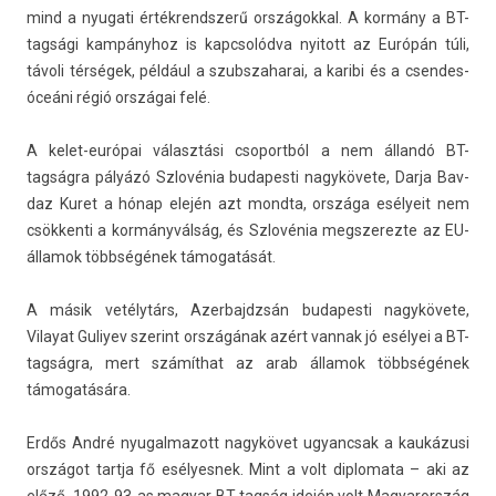
mind a nyugati érték­rendsz­erű országokk­al. A kormány a BT-
tagsági kampányhoz is kapcsolód­va nyitott az Európán túli,
távoli térségek, például a szubszaharai, a karibi és a csendes-
óceáni régió országai felé.
A kelet-európai választási csoportból a nem állandó BT-
tagságra pályázó Szlovénia budapes­ti nagykövete, Darja Bav­
daz Kuret a hónap elején azt mondta, országa esélyeit nem
csök­kenti a kormányválság, és Szlovénia megszerez­te az EU-
államok többségének támogatását.
A másik vetélytárs, Azer­bajdzsán budapes­ti nagykövete,
Vilayat Guliyev szerint országának azért van­nak jó esélyei a BT-
tagságra, mert számíthat az arab államok többségének
támogatására.
Erdős André nyugal­mazott nagykövet ugyancsak a kaukázusi
országot tartja fő esélyes­nek. Mint a volt di­plomata – aki az