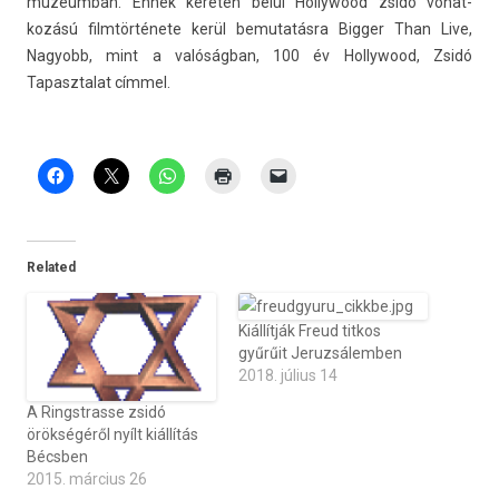
múzeum­ban. Ennek keretén belül Hol­lywood zsidó vonat­
kozású filmtörténete kerül be­mutatás­ra Bi­gg­er Than Live,
Nagyobb, mint a valóságban, 100 év Hol­lywood, Zsidó
Tapasztalat címmel.
Related
Kiállítják Freud titkos
gyűrűit Jeruzsálemben
2018. július 14
A Ringstrasse zsidó
örökségéről nyílt kiállítás
Bécsben
2015. március 26