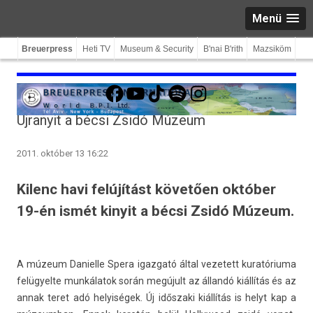
Menü
Breuerpress
Heti TV
Museum & Security
B'nai B'rith
Mazsiköm
Facebook
YouTube
TikTok
Spotify
Instagram
Újranyit a bécsi Zsidó Múzeum
2011. október 13 16:22
Kilenc havi felújítást követően október
19-én ismét kinyit a bécsi Zsidó Múzeum.
A múzeum Daniel­le Spera igaz­gató által vezetett kuratóriuma
felügyel­te munkálatok során megújult az állandó kiállítás és az
annak teret adó helyiségek. Új időszaki kiállítás is helyt kap a