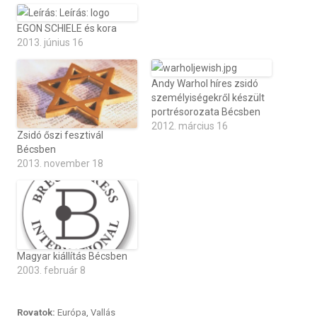
EGON SCHIELE és kora
2013. június 16
Andy Warhol híres zsidó
személyiségekről készült
portrésorozata Bécsben
2012. március 16
Zsidó őszi fesztivál
Bécsben
2013. november 18
Magyar kiállítás Bécsben
2003. február 8
Rovatok:
Európa
,
Vallás