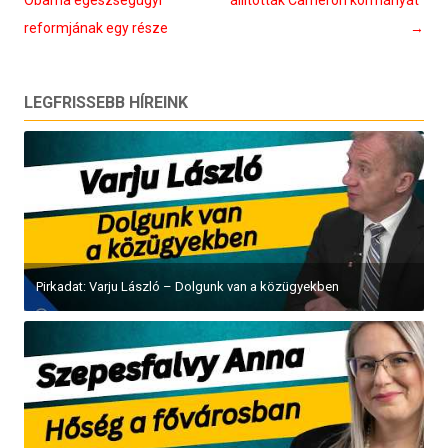
reformjának egy része
→
LEGFRISSEBB HÍREINK
Pirkadat: Varju László – Dolgunk van a közügyekben