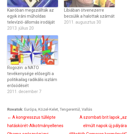
Kairóban megszállták az
Líbiában ötvenezerre
egyik iráni műholdas
becsülik a halottak számát
televízió-állomás irodáját
2011. augusztus 30
2013. július 20
Rogozin: a NATO
tevékenysége elősegíti a
politikailag radikális iszlám
erősödését
2011. december 7
Rovatok:
Európa
,
Közel-Kelet
,
Tengerentúl
,
Vallás
Bejegyzés
←
A kongresszus túllépte
A szombati brit lapok „az
navigáció
hatáskörét-Alkotmányellenes
elmúlt napok új pályára
Obama egészségügyi
állították Cameron kormányát”