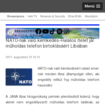
Menü
Breuerpress
Heti TV
Museum & Security
B'nai B'rith
Mazsiköm
Facebook
YouTube
TikTok
Spotify
Instagram
NATO-nak való kémkedés-Halálos ítélet jár
műholdas telefon birtoklásáért Líbiában
2011. augusztus 13 16:15
NATO-nak való kémkedésért vádat em­el­
nek mind­en líbiai állam­polgár ellen, aki
engedély nélkül fog műhol­das telefont
használni.
A JANA líbiai hírügynökség pénteki jelen­téséből kiderül, hogy
akinél nem en­gedélyezett műhol­das telefont találnak, az