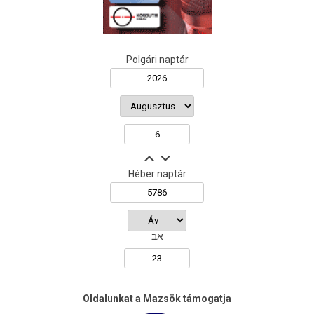
Polgári naptár
Héber naptár
אב
Oldalunkat a Mazsök támogatja