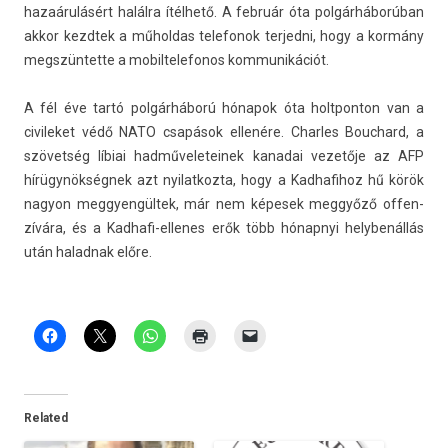
hazaárulásért halálra ítélhető. A február óta polgárháborúban
akkor kezdtek a műhol­das telefonok ter­jedni, hogy a kormány
megszün­tette a mobil­telefonos kom­munikációt.
A fél éve tartó polgárháború hónapok óta holtpon­ton van a
civileket védő NATO csapások ellenére. Char­les Bouc­hard, a
szövetség líbiai had­műveleteinek kanadai vezetője az AFP
hírügynökségnek azt nyilat­kozta, hogy a Kad­hafihoz hű körök
nagyon meg­gyen­gültek, már nem képesek meggyőző of­fen­
zívára, és a Kadhafi-ellenes erők több hónap­nyi helybenál­lás
után halad­nak előre.
Related