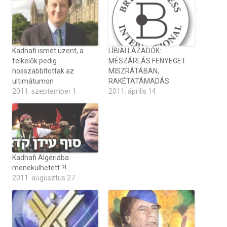
Kadhafi ismét üzent, a
LÍBIAI LÁZADÓK:
felkelők pedig
MÉSZÁRLÁS FENYEGET
hosszabbítottak az
MISZRÁTÁBAN,
ultimátumon
RAKÉTATÁMADÁS
2011. szeptember 1
2011. április 14
Kadhafi Algériába
menekülhetett ?!
2011. augusztus 27