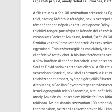
régészeti pro­jekt, amely Góliát szülővárosa, Gát fe
A filiszteusok a Kr.e. XII. század­ban érkez­tek az É
felől, eset­leg Krétáról a térségbe, nevük szerepel
támadó ten­geri népek között. Leteleped­ve Délny
földközi-tengeri partsávját és Kánaán déli részét l
városaikat (Gadzsat As­kaluna, Asdod, Ekrón és Gá
Szíriába vezető út mel­lett építették, és ezek szöv
egymással. Erős szövetségük és vas­lelőhelyeik évs
el­lenfeleivé tették őket. A bi­blikus történetírás s
a bírák korában állandóan har­coltak Iz­rael törzsei
Saul és Dávid hadakozott sokat ellenük. A filiszteuso
század­ban tűntek el, nevükből szár­mazik a kul­turá
földhöz­ragadt em­bert, nyárspol­gárt jelölő filiszt­er
Aren Maeir, a Bar-Ilan Egyetem régészprofesszora 
Iz­rael leg­nagyobb település­dombja, a tel-cafiti lel
amely Askelón és Jeruz­sálem között félúton, Kiri
található. Az idei ásatási szezon­ban 100 archeoló
fel­tárások­ban, az iz­raeli szakem­berek­en kívül kan