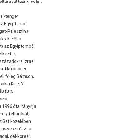
ltárását tűzi ki célul.
gei-tenger
 az Egyip­tomot
ugat-Palesztina
akták. Főbb
t) az Egyip­tomból
et­keztek
zázadok­ra Iz­rael
zerint különösen
vel, főleg Sámson,
k a Kr. e. VI.
lat­lan,
 szó.
1996 óta irányítja
őhely feltárását,
at Gat közelében
gus vesz részt a
adai, dél-koreai,