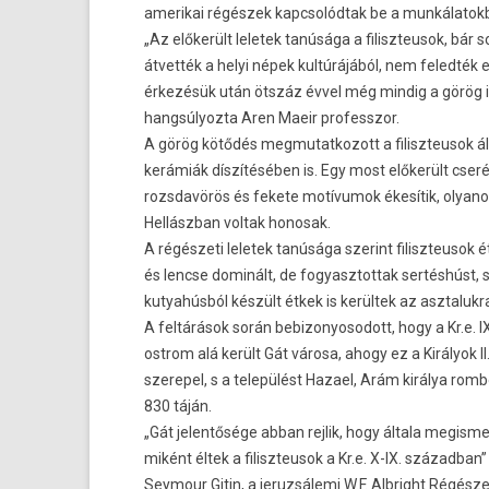
amerikai régészek kapcsolód­tak be a mun­kálatok­
„Az előkerült leletek tanúsága a filiszteusok, bár 
átvették a helyi népek kultúrájából, nem feled­ték e
érkezésük után ötszáz évvel még min­dig a görög i
han­gsúlyoz­ta Aren Maeir pro­fesszor.
A görög kötődés meg­mutat­kozott a filiszteusok ál
kerámiák díszítésében is. Egy most előkerült cse
rozsdavörös és fekete motívumok ékesítik, olyano
Hellászban vol­tak honosak.
A régészeti leletek tanúsága szerint filiszteusok 
és lencse dominált, de fogyasztot­tak sertéshúst, 
kutyahús­ból készült étkek is kerültek az as­ztaluk­r
A feltárások során be­bizonyosodott, hogy a Kr.e. I
ostrom alá került Gát városa, ahogy ez a Királyok I
szerepel, s a települést Hazael, Arám királya rom­bol
830 táján.
„Gát jelen­tősége abban re­jlik, hogy általa megis­m
miként éltek a filiszteusok a Kr.e. X-IX. század­ban”
Seymour Gitin, a jeruz­sálemi W.F. Al­bright Régész