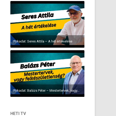
Pirkadat: Seres Attila – A hét értékelése
Pirkadat: Balázs Péter – Mestertervek, vagy...
HETI TV