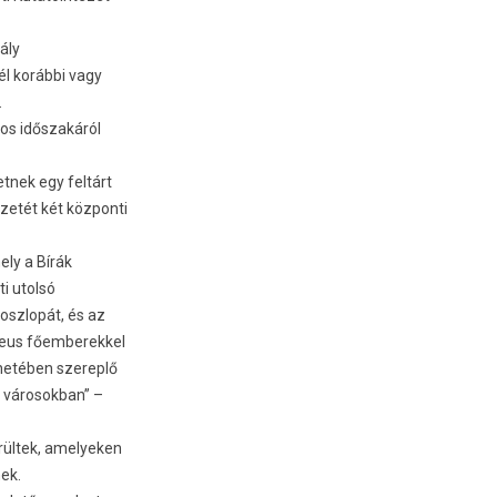
ály
él korábbi vagy
.
tos időszakáról
t­nek egy feltárt
etét két köz­ponti
ely a Bírák
ti utolsó
oszlopát, és az
teus főem­berek­kel
énetében szereplő
s városok­ban” –
rültek, amelyek­en
ek.