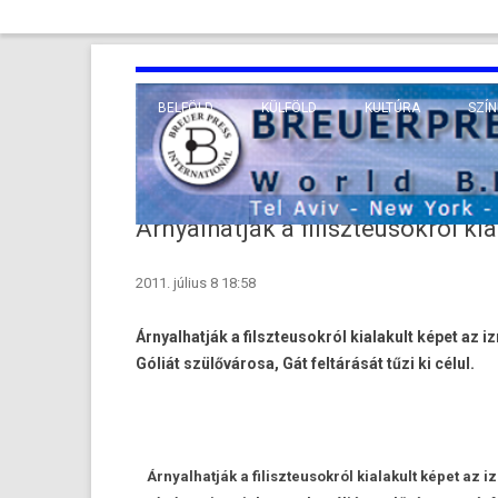
BELFÖLD
KÜLFÖLD
KULTÚRA
SZÍN
EURÓPA
TUDO
VALLÁS
KÖZEL-KELET
Árnyalhatják a filiszteusokról kia
TÁVOL-KELET
2011. július 8 18:58
TENGERENTÚL
Árnyal­hatják a filszteusok­ról kialakult képet az iz
Góliát szülővárosa, Gát feltárását tűzi ki célul.
Árnyal­hatják a filiszteusok­ról kialakult képet az iz