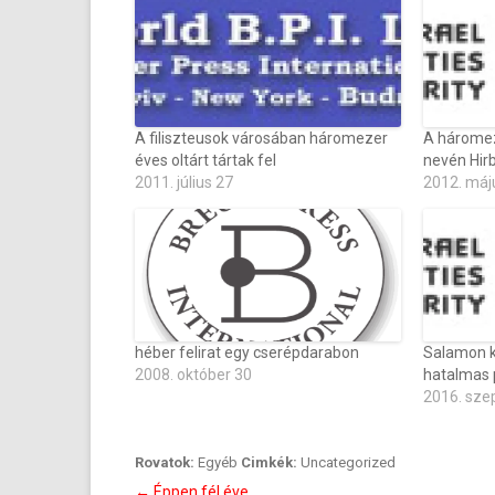
A filiszteusok városában háromezer
A háromez
éves oltárt tártak fel
nevén Hirb
2011. július 27
2012. máj
héber felirat egy cserépdarabon
Salamon k
2008. október 30
hatalmas p
2016. sze
Rovatok:
Egyéb
Cimkék:
Uncategorized
Bejegyzés
←
Éppen fél éve