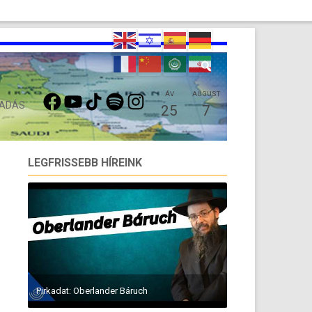
FACEBOOK
YOUTUBE
TIKTOK
SPOTIFY
INSTAGRAM
ÁV
AUGUST
 ADÁS
25
7
LEGFRISSEBB HÍREINK
Pirkadat: Oberlander Báruch