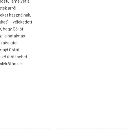
edetű, amelyet a
etek arról
veket használnak,
ukat” – vélekedett
k, hogy Góliát
zi, a hatal­mas
saira utal.
majd Góliát
t kő ütött sebet.
iliőről árul el