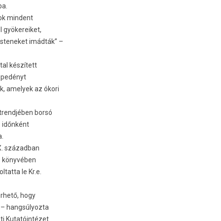
ba.
sok min­dent
l gyökereiket,
s­teneket imádták” –
tal készített
répedényt
k, amelyek az ókori
étrendjéb­en borsó
s időnként
a.
X. század­ban
I. könyvében
tat­ta le Kr.e.
erhető, hogy
 – han­gsúlyoz­ta
eti Kutatóintézet