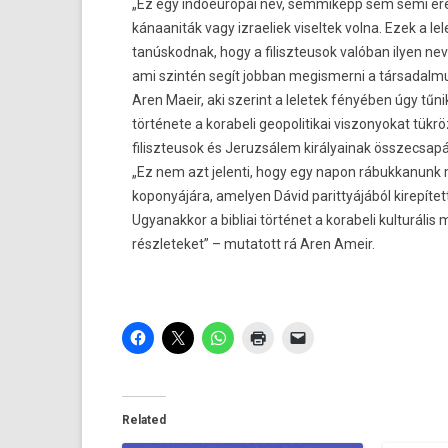
„Ez egy in­doeurópai név, sem­miképp sem sémi er
kánaaniták vagy iz­raeliek visel­tek volna. Ezek a lel
tanús­kodnak, hogy a filiszteusok valóban ilyen ne
ami szintén segít job­ban megis­merni a tár­sadal­m
Aren Maeir, aki szerint a leletek fényében úgy tűni
története a korabeli geopolitikai vis­zonyokat tükrö
filiszteusok és Jeruz­sálem királyainak összec­sapá
„Ez nem azt jelen­ti, hogy egy napon rábuk­kanunk 
koponyájára, amely­en Dávid parit­tyájából kirepítet
Ugyanak­kor a bi­bliai történet a korabeli kul­turális m
részleteket” – mutatott rá Aren Ameir.
Related