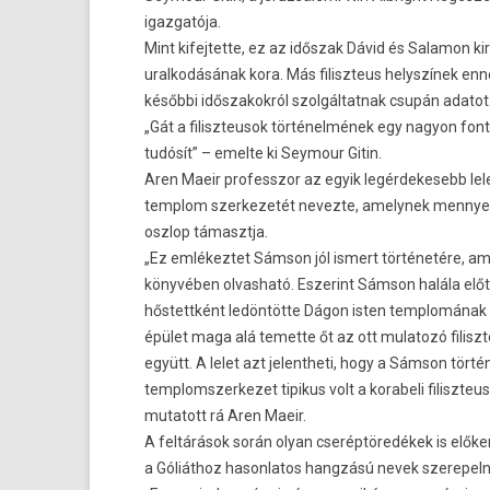
igaz­gatója.
Mint kifej­tette, ez az időszak Dávid és Salamon kir
ural­kodásának kora. Más filiszteus helys­zínek enn
későbbi idős­zakok­ról szol­gáltat­nak csupán adatot
„Gát a filiszteusok történelmének egy nagyon fon­
tudósít” – em­el­te ki Seymour Gitin.
Aren Maeir pro­fesszor az egyik legér­dekesebb lele
templom szer­kezetét nevez­te, amelynek men­nyez
oszlop támasztja.
„Ez em­lékez­tet Sámson jól is­mert történetére, am
könyvében ol­vasható. Es­zerint Sámson halála előt
hős­tettként ledöntötte Dágon isten templomának 
épület maga alá temet­te őt az ott mulatozó filisz
együtt. A lelet azt jelentheti, hogy a Sámson tört
templomszer­kezet tipikus volt a korabeli filiszteu
mutatott rá Aren Maeir.
A feltárások során olyan cseréptöredékek is előke
a Góliáthoz hason­latos hangzású nevek szerepel­n