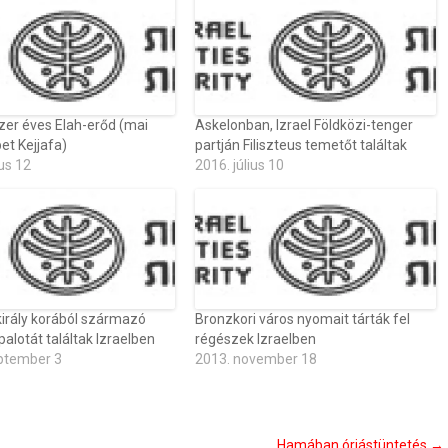
er éves Elah-erőd (mai
Askelonban, Izrael Földközi-tenger
et Kejjafa)
partján Filiszteus temetőt találtak
us 12
2016. július 10
irály korából származó
Bronzkori város nyomait tárták fel
alotát találtak Izraelben
régészek Izraelben
ptember 3
2013. november 18
Hamában óriástüntetés
→